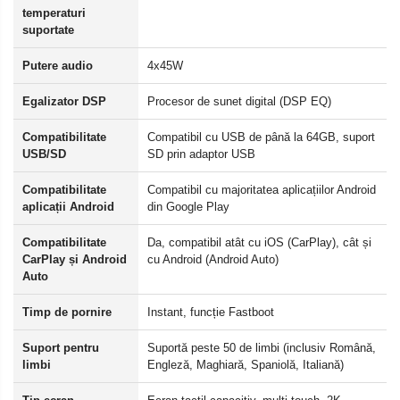
temperaturi
suportate
Putere audio
4x45W
Egalizator DSP
Procesor de sunet digital (DSP EQ)
Compatibilitate
Compatibil cu USB de până la 64GB, suport
USB/SD
SD prin adaptor USB
Compatibilitate
Compatibil cu majoritatea aplicațiilor Android
aplicații Android
din Google Play
Compatibilitate
Da, compatibil atât cu iOS (CarPlay), cât și
CarPlay și Android
cu Android (Android Auto)
Auto
Timp de pornire
Instant, funcție Fastboot
Suport pentru
Suportă peste 50 de limbi (inclusiv Română,
limbi
Engleză, Maghiară, Spaniolă, Italiană)