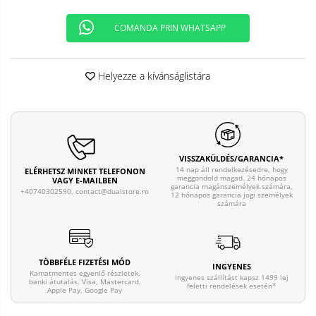
COMANDA PRIN WHATSAPP
Helyezze a kívánságlistára
VISSZAKÜLDÉS/GARANCIA*
14 nap áll rendelkezésedre, hogy
ELÉRHETSZ MINKET TELEFONON
meggondold magad. 24 hónapos
VAGY E-MAILBEN
garancia magánszemélyek számára,
+40740302590,
contact@dualstore.ro
12 hónapos garancia jogi személyek
számára
TÖBBFÉLE FIZETÉSI MÓD
INGYENES
Kamatmentes egyenlő részletek,
Ingyenes szállítást kapsz 1499 lej
banki átutalás, Visa, Mastercard,
feletti rendelések esetén*
Apple Pay, Google Pay