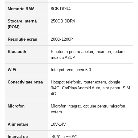
Memorie RAM
8GB DDR4
Stocare internă
256GB DDR4
(ROM)
Rezoluție ecran
2000x1200P
Bluetooth
Bluetooth pentru apeluri, microfon, redare
muzică A2DP
WiFi
Integrat, versiunea 5.0
Conectivitate rețea
Hotspot telefonic, router extern, dongle
3/4G, CarPlay/Android Auto, slot pentru SIM
4G
Microfon
Microfon integrat, opțiune pentru microfon
extern
Alimentare
10V-14V
Interval de
-40℃ la +60℃