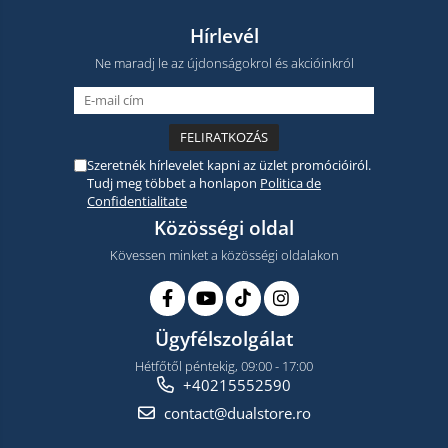
Hírlevél
Ne maradj le az újdonságokrol és akcióinkról
Szeretnék hírlevelet kapni az üzlet promócióiról.
Tudj meg többet a honlapon
Politica de
Confidentialitate
Közösségi oldal
Kövessen minket a közösségi oldalakon
Ügyfélszolgálat
Hétfőtől péntekig, 09:00 - 17:00
+40215552590
contact@dualstore.ro