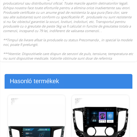
Hasonló termékek
-17%
-12%
-