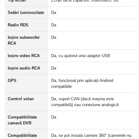
Tip ecran
Ecran tactil capacitiv, multi-touch, 2K
Setări luminozitate
Da
Radio RDS
Da
Ieșire subwoofer
Da
RCA
Ieșire video RCA
Da, cu ajutorul unui adaptor USB
Ieșire audio RCA
Da
GPS
Da, funcțional prin aplicații Android
compatibile
Control volan
Da, suport CAN (dacă mașina este
compatibilă) sau conexiune analogică
Compatibilitate
Da
cameră DVR
Compatibilitate
Da, se pot instala camere 360° (camerele nu