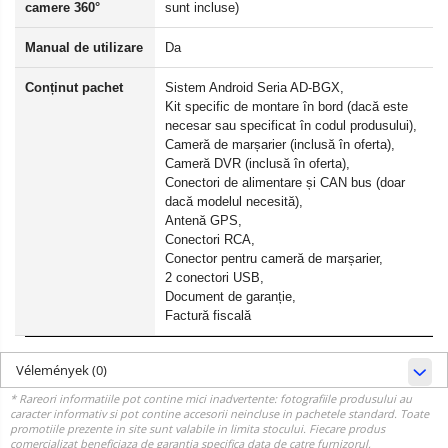
camere 360°
sunt incluse)
Manual de utilizare
Da
Conținut pachet
Sistem Android Seria AD-BGX,
Kit specific de montare în bord (dacă este
necesar sau specificat în codul produsului),
Cameră de marșarier (inclusă în oferta),
Cameră DVR (inclusă în oferta),
Conectori de alimentare și CAN bus (doar
dacă modelul necesită),
Antenă GPS,
Conectori RCA,
Conector pentru cameră de marșarier,
2 conectori USB,
Document de garanție,
Factură fiscală
Vélemények
(0)