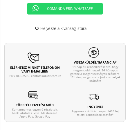
COMANDA PRIN WHATSAPP
Helyezze a kívánságlistára
VISSZAKÜLDÉS/GARANCIA*
14 nap áll rendelkezésedre, hogy
ELÉRHETSZ MINKET TELEFONON
meggondold magad. 24 hónapos
VAGY E-MAILBEN
garancia magánszemélyek számára,
+40740302590,
contact@dualstore.ro
12 hónapos garancia jogi személyek
számára
TÖBBFÉLE FIZETÉSI MÓD
INGYENES
Kamatmentes egyenlő részletek,
Ingyenes szállítást kapsz 1499 lej
banki átutalás, Visa, Mastercard,
feletti rendelések esetén*
Apple Pay, Google Pay