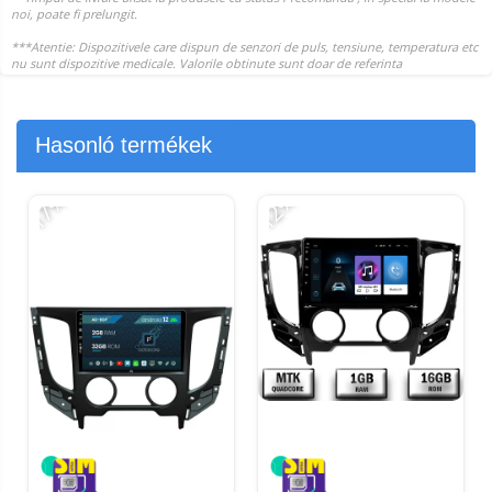
Hasonló termékek
-17%
-12%
-