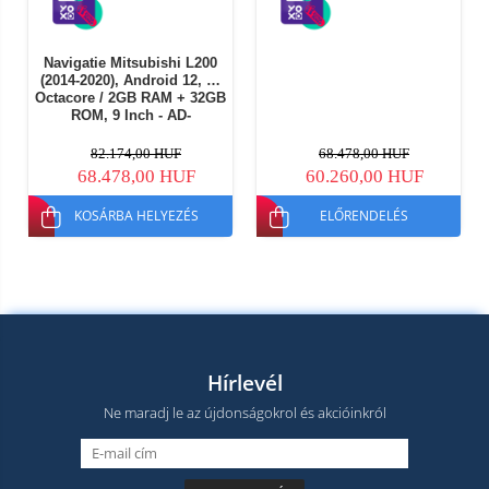
Navigatie Mitsubishi L200
(2014-2020), Android 12, P-
Octacore / 2GB RAM + 32GB
ROM, 9 Inch - AD-
BGP9002+AD-BGRKIT273
82.174,00 HUF
68.478,00 HUF
68.478,00 HUF
60.260,00 HUF
KOSÁRBA HELYEZÉS
ELŐRENDELÉS
Hírlevél
Ne maradj le az újdonságokrol és akcióinkról