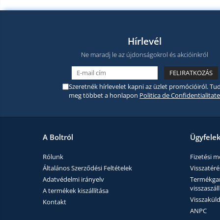
termékek
Miracast
Érintésmentes
Tartozék
hőmérők
Hírlevél
Robotporszívók,
alkatrészek
Ne maradj le az újdonságokrol és akcióinkról
és
Pótalkatrészek és kiegészítők
tartozékok
Telefon tartozékok
Szeretnék hírlevelet kapni az üzlet promócióiról. Tud
Telefon alkatrészek
meg többet a honlapon
Politica de Confidentialitate
A Boltról
Ügyfele
Rólunk
Fizetési 
Általános Szerződési Feltételek
Visszatérés
Adatvédelmi irányelv
Termékgara
visszaszáll
A termékek kiszállítása
Visszaküld
Kontakt
ANPC