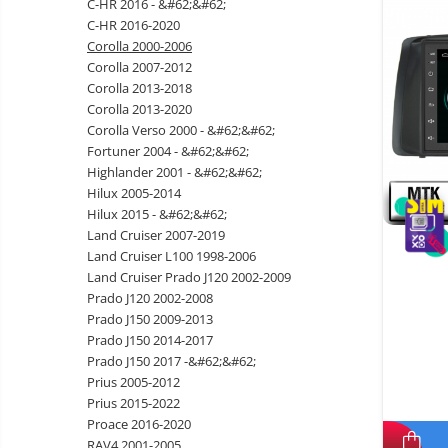
C-HR 2016 - &#62;&#62;
Okos autó tükrök kamerával
C-HR 2016-2020
Vezeték nélküli térfigyelő
Corolla 2000-2006
kamerák
Corolla 2007-2012
Mini videokamera
Corolla 2013-2018
Corolla 2013-2020
Térfigyelő kamera tartozékok
Corolla Verso 2000 - &#62;&#62;
Vezetékes fejhallgató
Fortuner 2004 - &#62;&#62;
Highlander 2001 - &#62;&#62;
Professzionális fejhallgató
Hilux 2005-2014
Vezeték nélküli fejhallgató
Hilux 2015 - &#62;&#62;
Land Cruiser 2007-2019
Okosórák és fitnesz karkötők
Land Cruiser L100 1998-2006
Fitness karkötők
Elektromos
Land Cruiser Prado J120 2002-2009
robogók
Prado J120 2002-2008
Okosóra
és
Elektromos
Prado J150 2009-2013
tartozékok
Tartozékok okosóra
bicikli
Prado J150 2014-2017
Elektromos robogók
Prado J150 2017 -&#62;&#62;
Prius 2005-2012
Robogó alkatrészek és
Prius 2015-2022
tartozékok
Proace 2016-2020
Gadgets
RAV4 2001-2005