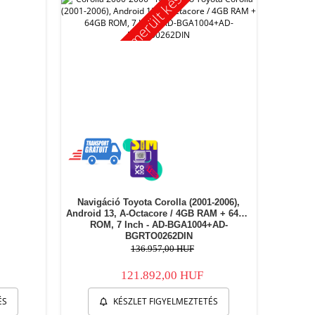
Kimerült készlet
Navigáció Toyota Corolla (2001-2006),
Android 13, A-Octacore / 4GB RAM + 64GB
ROM, 7 Inch - AD-BGA1004+AD-
BGRTO0262DIN
136.957,00 HUF
121.892,00 HUF
ÉS
KÉSZLET FIGYELMEZTETÉS