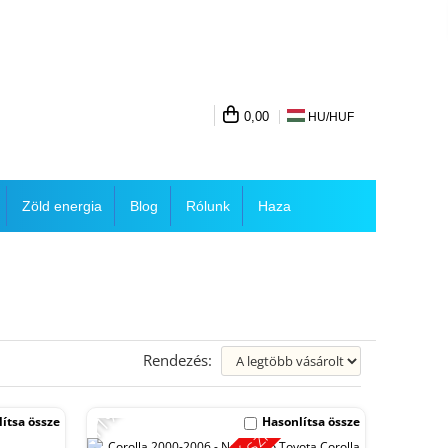
0,00
HU/
HUF
Zöld energia
Blog
Rólunk
Haza
Rendezés:
-11%
ítsa össze
Hasonlítsa össze