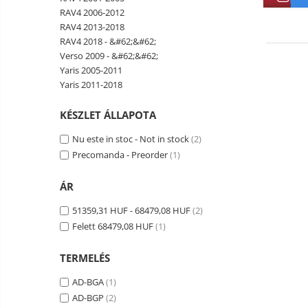
RAV4 2006-2012
Smart Home
RAV4 2013-2018
Személyi ápolási termékek
RAV4 2018 - &#62;&#62;
Verso 2009 - &#62;&#62;
Gadgets tartozék
Yaris 2005-2011
Kamerás drónok
Yaris 2011-2018
Külső akkumulátor
KÉSZLET ÁLLAPOTA
Az autó tartozékai
Nu este in stoc - Not in stock
(2)
Lifestyle
Precomanda - Preorder
(1)
Hordozható hangszórók
Vonalkód olvasók
ÁR
Hordozható elektromos
51359,31 HUF - 68479,08 HUF
(2)
állomások és napelemek
Felett 68479,08 HUF
(1)
Napelemek
Elektromos járműtöltő
TERMELÉS
állomások
AD-BGA
(1)
Android médialejátszó
AD-BGP
(2)
TV Box
Újrazárt