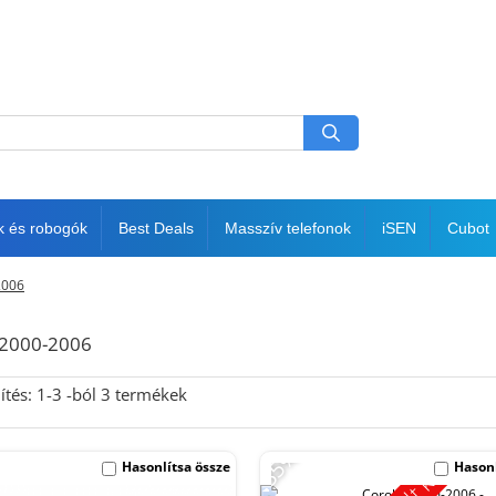
k és robogók
Best Deals
Masszív telefonok
iSEN
Cubot
2006
 2000-2006
ítés:
1-
3
-ból
3
termékek
Kimerült készlet
-35%
Hasonlítsa össze
Hasonl