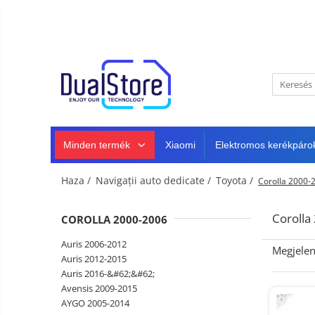
Újdonság
Best Deals
Minden termék
Mobiltelefonok
Minden (okos és klasszikus)
Telefongyártók
Masszív telefonok
Minden termék
Xiaomi
Elektromos kerékpáro
5G telefonok
Klasszikus telefonok
Haza /
Navigații auto dedicate /
Toyota /
Corolla 2000-
Tablet PC, mini PC és laptopok
Tablet PC
Intelligens
Corolla
COROLLA 2000-2006
TV és
Laptopok
projektorok
Autó-,
Auris 2006-2012
Megjelen
Mini PC
otthon-
Auris 2012-2015
és
Auris 2016-&#62;&#62;
Fejhallgató
Tartozék
sportkamerák
-13%
Avensis 2009-2015
Autó DVR kamera
AYGO 2005-2014