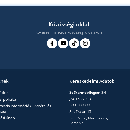
Közösségi oldal
Kövessen minket a közösségi oldalakon
j
knek
Kereskedelmi Adatok
módok
Sc Starmobilegsm Srl
J24/153/2013
i politika
RO31237377
ncia információk - Átvétel és
ítás
Str. Traian 15
ési űrlap
Baia Mare, Maramures,
Romania