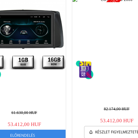
82.174,00 HUF
61.630,00 HUF
53.412,00 HUF
53.412,00 HUF
KÉSZLET FIGYELMEZTET
ELŐRENDELÉS