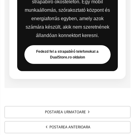
strapabíró okostelefon. Egy mobil
munkaállomás, szórakoztató központ és
energiaforrás egyben, amely azok
számára készült, akik nem szeretnének
állandóan konnektort keresni.
Fedezd fel a strapabíró telefonokat a
DualStore.ro oldalon
POSTAREA URMATOARE
POSTAREA ANTERIOARA