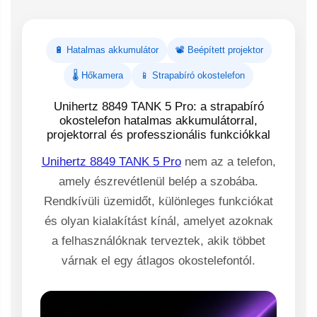
🔋 Hatalmas akkumulátor
📽️ Beépített projektor
🌡️ Hőkamera
📱 Strapabíró okostelefon
Unihertz 8849 TANK 5 Pro: a strapabíró
okostelefon hatalmas akkumulátorral,
projektorral és professzionális funkciókkal
Unihertz 8849 TANK 5 Pro
nem az a telefon,
amely észrevétlenül belép a szobába.
Rendkívüli üzemidőt, különleges funkciókat
és olyan kialakítást kínál, amelyet azoknak
a felhasználóknak terveztek, akik többet
várnak el egy átlagos okostelefontól.