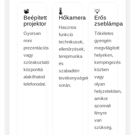
📽️
🌡️
💡
Beépített
Hőkamera
Erős
projektor
zseblámpa
Hasznos
Gyorsan
Tökéletes
funkció
mini
gyengén
technikusok,
prezentációs
megvilágított
ellenőrzések,
vagy
helyeken,
terepmunka
szórakoztató
kempingezés
és
központtá
közben
szabadtéri
alakíthatod
vagy
tevékenységek
telefonodat.
olyan
során.
helyzetekben,
amikor
azonnali
fényre
van
szükség.