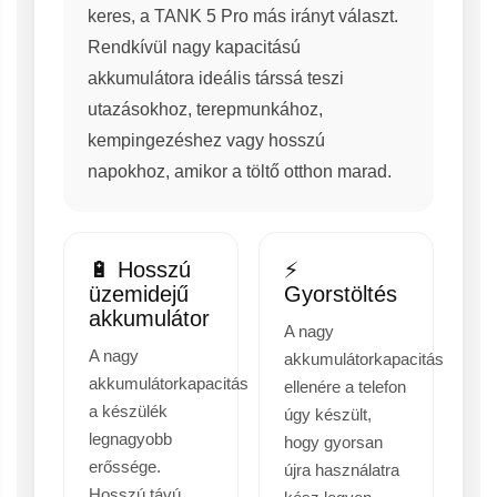
keres, a TANK 5 Pro más irányt választ.
Rendkívül nagy kapacitású
akkumulátora ideális társsá teszi
utazásokhoz, terepmunkához,
kempingezéshez vagy hosszú
napokhoz, amikor a töltő otthon marad.
🔋 Hosszú
⚡
üzemidejű
Gyorstöltés
akkumulátor
A nagy
A nagy
akkumulátorkapacitás
akkumulátorkapacitás
ellenére a telefon
a készülék
úgy készült,
legnagyobb
hogy gyorsan
erőssége.
újra használatra
Hosszú távú