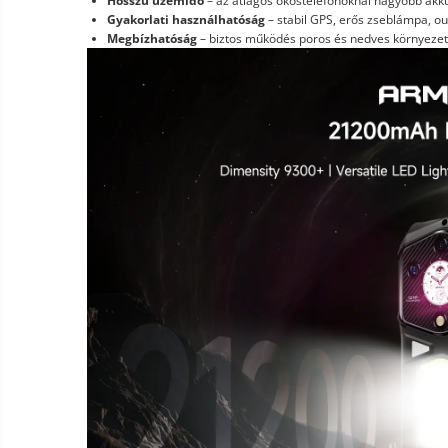
Hosszú üzemidő
– az átlagos okostelefonoknál nagyobb ak
Gyakorlati használhatóság
– stabil GPS, erős zseblámpa, 
Megbízhatóság
– biztos működés poros és nedves környeze