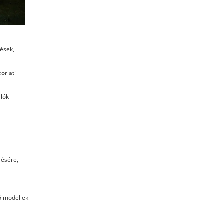
gések,
orlati
álók
lésére,
ró modellek