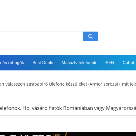
k és robogók
Best Deals
Masszív telefonok
iSEN
Cubot
válasszon strapabíró Ulefone készüléket (Armor sorozat), mit jelen
stelefonok. Hol vásárolhatók Romániában vagy Magyarorsz