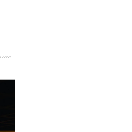
álódott.