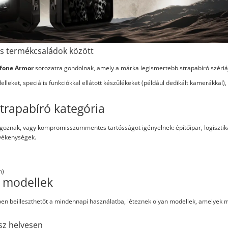
ás termékcsaládok között
fone Armor
sorozatra gondolnak, amely a márka legismertebb strapabíró szériá
leket, speciális funkciókkal ellátott készülékeket (például dedikált kamerákkal),
trapabíró kategória
lgoznak, vagy kompromisszummentes tartósságot igényelnek: építőipar, logisztik
vékenységek.
n)
t modellek
ben beilleszthetőt a mindennapi használatba, léteznek olyan modellek, amelyek 
sz helyesen