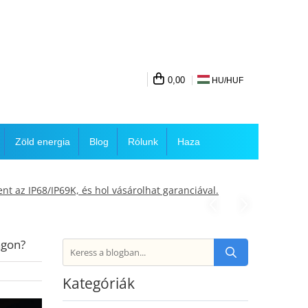
0,00
HU/
HUF
Zöld energia
Blog
Rólunk
Haza
t az IP68/IP69K, és hol vásárolhat garanciával.
ágon?
Kategóriák