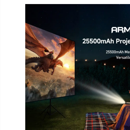
Smart Home
Személyi ápolási termékek
Gadgets tartozék
Kamerás drónok
Külső akkumulátor
Az autó tartozékai
Lifestyle
Hordozható hangszórók
Vonalkód olvasók
Hordozható elektromos
állomások és napelemek
Napelemek
Elektromos járműtöltő
állomások
Android médialejátszó
TV Box
Újrazárt