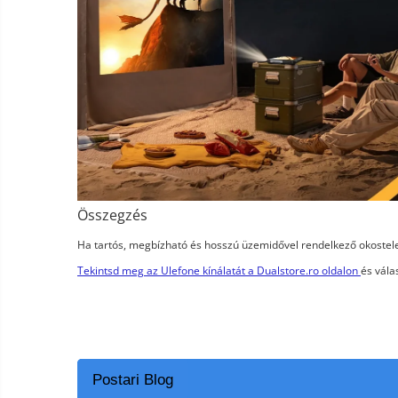
Összegzés
Ha tartós, megbízható és hosszú üzemidővel rendelkező okostel
Tekintsd meg az Ulefone kínálatát a Dualstore.ro oldalon
és vála
Postari Blog