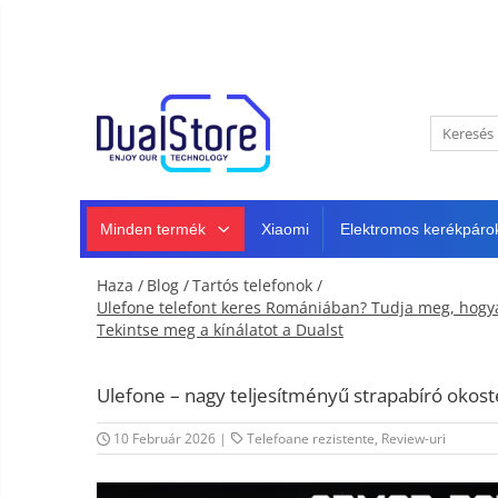
Újdonság
Best Deals
Minden termék
Mobiltelefonok
Minden (okos és klasszikus)
Telefongyártók
Masszív telefonok
Minden termék
Xiaomi
Elektromos kerékpáro
5G telefonok
Klasszikus telefonok
Haza /
Blog /
Tartós telefonok /
Tablet PC, mini PC és laptopok
Ulefone telefont keres Romániában? Tudja meg, hogyan 
Tekintse meg a kínálatot a Dualst
Tablet PC
Intelligens
TV és
Laptopok
projektorok
Autó-,
Ulefone – nagy teljesítményű strapabíró oko
Mini PC
otthon-
és
Fejhallgató
Tartozék
10 Február 2026
|
Telefoane rezistente
,
Review-uri
sportkamerák
Autó DVR kamera