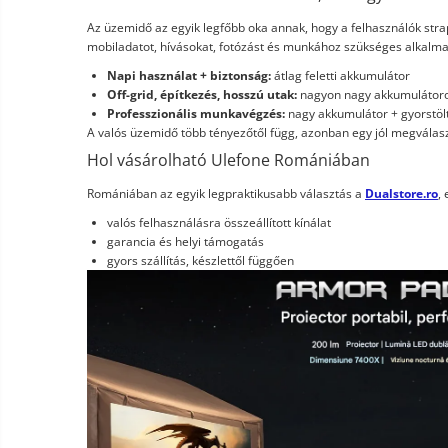
Az üzemidő az egyik legfőbb oka annak, hogy a felhasználók stra
mobiladatot, hívásokat, fotózást és munkához szükséges alkalm
Napi használat + biztonság:
átlag feletti akkumulátor
Off-grid, építkezés, hosszú utak:
nagyon nagy akkumulátor
Professzionális munkavégzés:
nagy akkumulátor + gyorstöl
A valós üzemidő több tényezőtől függ, azonban egy jól megválaszto
Hol vásárolható Ulefone Romániában
Romániában az egyik legpraktikusabb választás a
Dualstore.ro
,
valós felhasználásra összeállított kínálat
garancia és helyi támogatás
gyors szállítás, készlettől függően