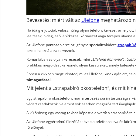
termékek
Miracast
Érintésmentes
Tartozék
hőmérők
Bevezetés: miért vált az
Ulefone
meghatározó né
Robotporszívók,
Ha idáig eljutottál, valószínűleg olyan telefont keresel, amely ot
alkatrészek
leejtések, hideg, eső, építkezési környezet vagy terepes útvonala
és
Pótalkatrészek és kiegészítők
tartozékok
Az Ulefone pontosan erre az igényre specializálódott:
strapabír
Telefon tartozékok
terepi használatra terveztek.
Telefon alkatrészek
Romániában az olyan keresések, mint
„Ulefone Románia”
,
„Ulefo
praktikus megoldást keresnek: olyan készüléket, amely baleset
Ebben a cikkben megtudhatod, mi az Ulefone, kinek ajánlott, és 
támogatással
.
Mit jelent a „strapabíró okostelefon”, és mit kín
Egy strapabíró okostelefont már a tervezés során tartósságra kés
védett csatlakozók, valamint sok esetben megerősített üvegkijelz
A különbség egy vastag tokhoz képest alapvető: a strapabíró tel
Az Ulefone egyértelmű filozófiát követ: a telefonnak valós körül
fő előnyei: