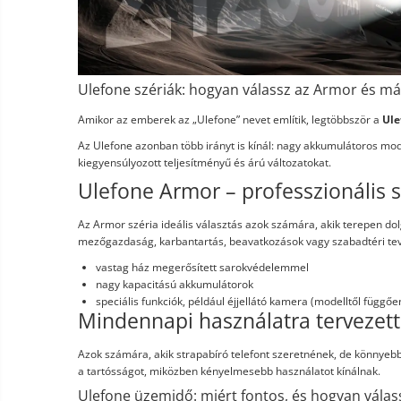
Ulefone szériák: hogyan válassz az Armor és m
Amikor az emberek az „Ulefone” nevet említik, legtöbbször a
Ule
Az Ulefone azonban több irányt is kínál: nagy akkumulátoros model
kiegyensúlyozott teljesítményű és árú változatokat.
Ulefone Armor – professzionális s
Az Armor széria ideális választás azok számára, akik terepen do
mezőgazdaság, karbantartás, beavatkozások vagy szabadtéri te
vastag ház megerősített sarokvédelemmel
nagy kapacitású akkumulátorok
speciális funkciók, például éjjellátó kamera (modelltől függőe
Mindennapi használatra tervezet
Azok számára, akik strapabíró telefont szeretnének, de könnyeb
a tartósságot, miközben kényelmesebb használatot kínálnak.
Ulefone üzemidő: miért fontos, és hogyan válas