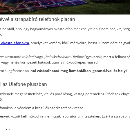
vvé a strapabíró telefonok piacán
t is helytáll, ahol egy hagyományos okostelefon már esélytelen: finom por, víz, rez
k.
ó okostelefonokra
, amelyeket kemény körülményekre, hosszú üzemidőre és gyak
ne strapabíró telefon”
vagy
„hol vásárolható Ulefone”
gyakoriak, mert a felhaszn
ek vagy nehéz környezeti hatások után is működőképes marad.
ami a legfontosabb,
hol vásárolhatod meg Romániában, garanciával és helyi
ál az Ulefone pluszban
zítenek: megerősített ház, víz- és porállóság, vastag peremek az ütődések elnye
ő.
efonoknál a védelem a készülék szerkezetének része.
mények között kell működnie, nem csak laboratóriumi teszteken. Ezért a strapabí