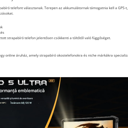
pabíró telefont választanak. Terepen az akkumulátornak támogatnia kell a GPS-t,
azásokat.
ok
tés
tt strapabíró telefon jelentősen csökkenti a töltőtől való függőséget.
 egy online áruház, amely strapabíró okostelefonokra és niche márkákra specializ