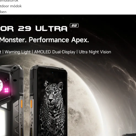
kumulátorok
outdoor módok
tben