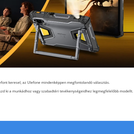
efont keresel, az Ulefone mindenképpen megfontolandó választás.
szd ki a munkádhoz vagy szabadtéri tevékenységeidhez legmegfelelőbb modellt.