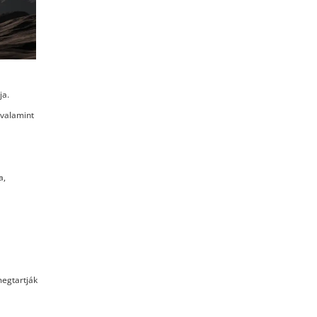
ja.
 valamint
a,
megtartják