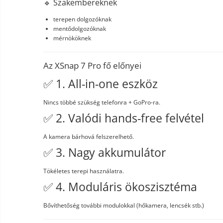
🔹 Szakembereknek
terepen dolgozóknak
mentődolgozóknak
mérnököknek
Az XSnap 7 Pro fő előnyei
✅ 1. All-in-one eszköz
Nincs többé szükség telefonra + GoPro-ra.
✅ 2. Valódi hands-free felvétel
A kamera bárhová felszerelhető.
✅ 3. Nagy akkumulátor
Tökéletes terepi használatra.
✅ 4. Moduláris ökoszisztéma
Bővíthetőség további modulokkal (hőkamera, lencsék stb.)