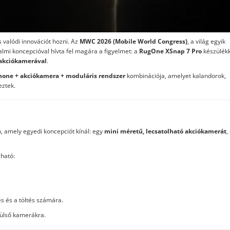
 valódi innovációt hozni. Az
MWC 2026 (Mobile World Congress)
, a világ egyik
mi koncepcióval hívta fel magára a figyelmet: a
RugOne XSnap 7 Pro
készülékk
akciókamerával
.
one + akciókamera + moduláris rendszer
kombinációja, amelyet kalandorok,
eztek.
, amely egyedi koncepciót kínál: egy
mini méretű, lecsatolható akciókamerát
,
lható:
és és a töltés számára.
külső kamerákra.