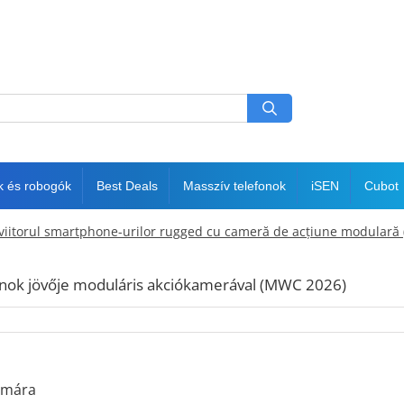
k és robogók
Best Deals
Masszív telefonok
iSEN
Cubot
viitorul smartphone-urilor rugged cu cameră de acțiune modulară
onok jövője moduláris akciókamerával (MWC 2026)
zámára