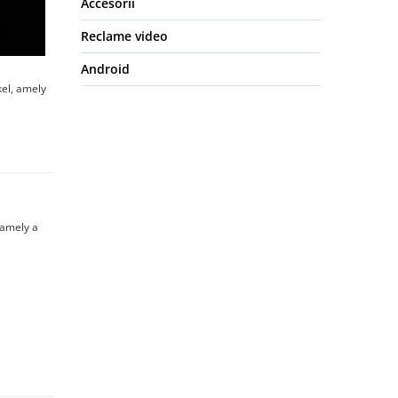
Accesorii
Reclame video
Android
el, amely
 amely a