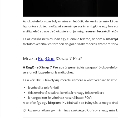
Smart Home
Személyi ápolási termékek
Az okostelefon-ipar folyamatosan fejlődik, de kevés termék képes
Gadgets tartozék
legfontosabb technológiai eseménye során a RugOne egy forradal
Kamerás drónok
a világ első strapabíró okostelefonja
mágnesesen lecsatolható 
Külső akkumulátor
Ez az eszköz nem csupán egy ellenálló telefon, hanem a
smartph
tartalomkészítők és terepen dolgozó szakemberek számára terv
Az autó tartozékai
Lifestyle
Mi az a
RugOne
XSnap 7 Pro?
Hordozható hangszórók
A RugOne XSnap 7 Pro
egy új generációs strapabíró okostelefon
Vonalkód olvasók
telefontól függetlenül is működhet.
Hordozható elektromos
Ez a körülbelül hüvelykujj méretű kamera a következőkre haszná
állomások és napelemek
kivehető a telefonból
Napelemek
felszerelhető sisakra, kerékpárra vagy felszerelésre
kihangosított felvételhez használható (POV)
Elektromos járműtöltő
A telefon így egy
központi hubbá
válik az irányítás, a megtekint
állomások
Android médialejátszó
👉 A gyakorlatban így már nincs szükséged GoPro-ra vagy más 
TV Box
Újrazárt