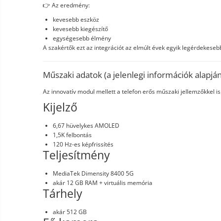
👉 Az eredmény:
kevesebb eszköz
kevesebb kiegészítő
egységesebb élmény
A szakértők ezt az integrációt az elmúlt évek egyik legérdekeseb
Műszaki adatok (a jelenlegi információk alapján
Az innovatív modul mellett a telefon erős műszaki jellemzőkkel is
Kijelző
6,67 hüvelykes AMOLED
1,5K felbontás
120 Hz-es képfrissítés
Teljesítmény
MediaTek Dimensity 8400 5G
akár 12 GB RAM + virtuális memória
Tárhely
akár 512 GB