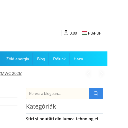
0,00
HU/
HUF
Zöld energia
Blog
Rólunk
Haza
 (MWC 2026)
Kategóriák
Știri și noutăți din lumea tehnologiei