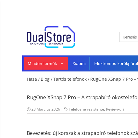
Újdonság
Best Deals
Minden termék
Mobiltelefonok
Minden (okos és klasszikus)
Telefongyártók
Masszív telefonok
Minden termék
Xiaomi
Elektromos kerékpáro
5G telefonok
Klasszikus telefonok
Haza /
Blog /
Tartós telefonok /
RugOne XSnap 7 Pro – 
Tablet PC, mini PC és laptopok
Tablet PC
Intelligens
RugOne XSnap 7 Pro – A strapabíró okostelef
TV és
Laptopok
projektorok
Autó-,
23 Március 2026
|
Telefoane rezistente
,
Review-uri
Mini PC
otthon-
és
Fejhallgató
Tartozék
sportkamerák
Autó DVR kamera
Bevezetés: új korszak a strapabíró telefonok s