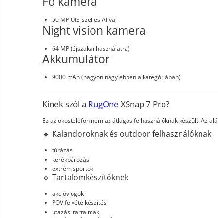
Fő kamera
50 MP OIS-szel és AI-val
Night vision kamera
64 MP (éjszakai használatra)
Akkumulátor
9000 mAh (nagyon nagy ebben a kategóriában)
Kinek szól a
RugOne
XSnap 7 Pro?
Ez az okostelefon nem az átlagos felhasználóknak készült. Az al
🔹 Kalandoroknak és outdoor felhasználóknak
túrázás
kerékpározás
extrém sportok
🔹 Tartalomkészítőknek
akcióvlogok
POV felvételkészítés
utazási tartalmak