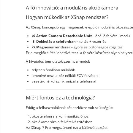
termékek
A fő innováció: a moduláris akciókamera
Miracast
Érintésmentes
Hogyan működik az XSnap rendszer?
Tartozék
hőmérők
Robotporszívók,
Az XSnap koncepció egy mágnesekre épülő moduláris ökosziszté
alkatrészek
📸
Action Camera Detachable Unit
– önálló felvételi modul
és
Pótalkatrészek és kiegészítők
🔋
Dokkolás a telefonban
– töltés + vezérlés
tartozékok
🧲
Mágneses rendszer
– gyors és biztonságos rögzítés
Telefon tartozékok
Ez a megközelítés lehetővé teszi a felvételkészítést olyan hely
Telefon alkatrészek
A hivatalos bemutatók szerint a modul:
teljesen önállóan működik
lehetővé teszi a kéz nélküli POV felvételt
vezeték nélkül szinkronizál a telefonnal
Miért fontos ez a technológia?
Eddig a felhasználóknak két eszközre volt szükségük:
okostelefonra a kommunikációhoz
akciókamerára a felvételkészítéshez
Az XSnap 7 Pro megszünteti ezt a különválasztást.