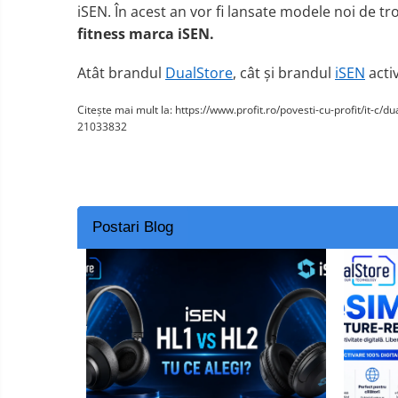
iSEN. În acest an vor fi
lansa
te
modele noi
de
tr
fitness
marca iSEN.
Atât brandul
DualStore
, cât și brandul
iSEN
acti
Citește mai mult la: https://www.profit.ro/povesti-cu-profit/it
21033832
Postari Blog