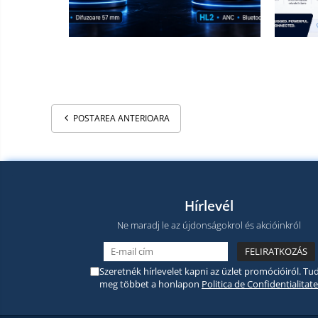
POSTAREA ANTERIOARA
Hírlevél
Ne maradj le az újdonságokrol és akcióinkról
Szeretnék hírlevelet kapni az üzlet promócióiról. Tud
meg többet a honlapon
Politica de Confidentialitate