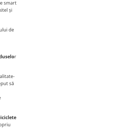
le
smart
kitel
ș
i
ului de
n
oduselo
r
alitate-
eput să
e
ic
iclete
opriu