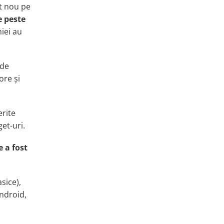
nt nou pe
e peste
iei au
de
ore și
erite
get-uri
.
e a fost
sice),
ndroid,