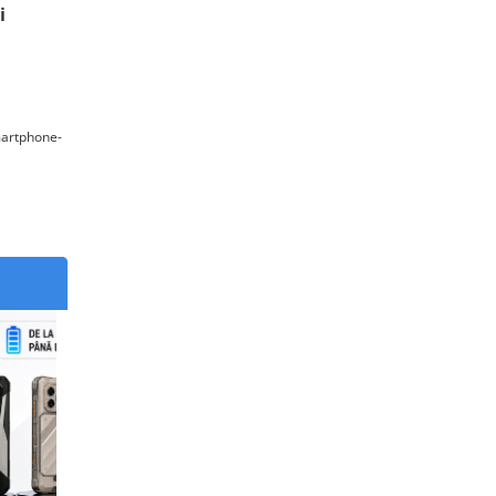
i
martphone-