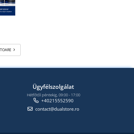
ATOARE
Ügyfélszolgálat
Hétfőtől péntekig, 09:00 - 17:00
+40215552590
contact@dualstore.ro