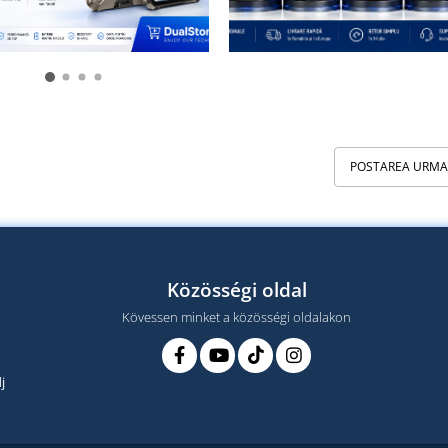
POSTAREA URM
Közösségi oldal
Kövessen minket a közösségi oldalakon
j