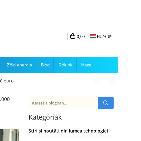
0,00
HU/
HUF
Zöld energia
Blog
Rólunk
Haza
00 euro
0.000
Kategóriák
Știri și noutăți din lumea tehnologiei