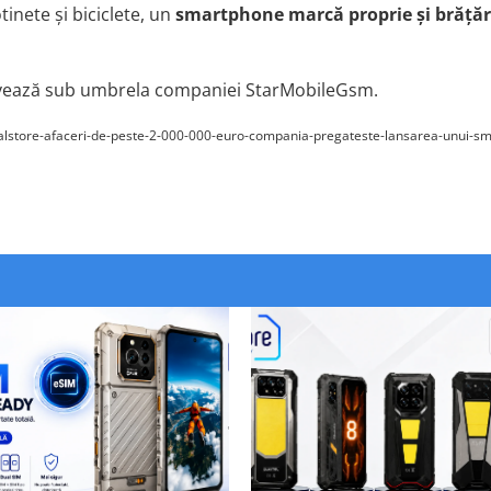
otinete
ș
i biciclete, un
smartphone marc
ă
proprie
ș
i br
ățăr
vează s
ub umbrela
companiei S
tar
M
obile
Gsm.
-c/dualstore-afaceri-de-peste-2-000-000-euro-compania-pregateste-lansarea-unui-s