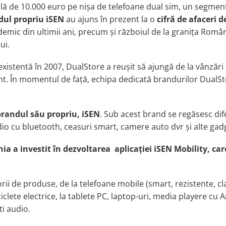
ițială de 10.000 euro pe nișa de telefoane dual sim, un segme
dul propriu iSEN
au ajuns în prezent la o
cifră de afaceri d
emic din ultimii ani, precum și războiul de la granița Român
ui.
existent
ă
în 2007, DualStore a reușit să ajungă de la vânzări
nt
. În momentul de față, echipa dedicată brandurilor DualSt
brandul său propriu, iSEN
. Sub acest brand se regăsesc dif
io cu bluetooth, ceasuri smart, camere auto dvr
ș
i alte gad
ia a investit în dezvoltarea a
plica
ției iSEN Mobility, car
rii
de produse, de la
telefoane mobile (smart, rezistente, cla
ciclete elect
r
ice,
la
tablete
PC
, laptop-uri, media player
e
cu
A
ti audio
.