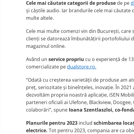
Cele mai c
ă
utate categorii
de produse
de pe
d
ș
i c
ăș
ti
le audio. Iar b
randuri
le cele mai căutate d
multe altele
.
Cele mai multe comenzi vin din Bucure
ș
ti
, care
clienți se datorează îmbunătățirii portofoliului
magazinul online.
Având un
service propriu
cu o experiență de 13
comercializate pe
dualstore.ro
.
“
Odată cu
creșterea
varie
tății
de produse am atr
preț, seriozitate și bineînțeles, inovație. În 20
dezvoltăm propria noastră aplicație, iSEN Mobilit
parteneri oficiali ai Ulefone, Blackview, Doogee,
colabor
ă
ri
”, spune
Ioana
Szentlaszloi
,
co-fond
Planurile pentru
2023
includ
schimbarea
loca
electrice
.
Tot pentru 2023, compania are ca obie