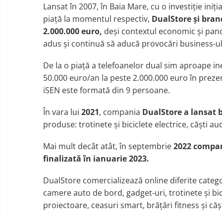
Lansat în 2007, în Baia Mare, cu o investiție in
piață la momentul respectiv,
DualStore
și bran
2.000.000 euro,
deși contextul economic și pand
adus și continuă să aducă provocări business-ul
De la o p
ia
ță a
telefoanelor dual sim
aproape
in
50
.
000
euro
/an la
peste
2
.0
00
.
000 euro
î
n preze
iSEN este formată din 9 persoane.
În
vara lui
2021
, compania
DualStore a lansat 
produse:
trotinete
ș
i biciclete el
e
ctrice, c
ăști
aud
Mai mult decât atât, în septembrie
2022 compan
finalizat
ă
î
n ianuarie 2023
.
DualStore comercializează online diferite c
atego
camere auto de bord, gadget-uri, trotinete
ș
i bi
proiectoare, ceasuri smart, br
ăță
ri fitness
și
c
ăș