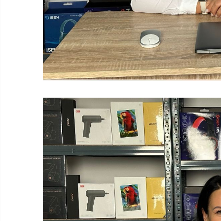
Smart Home
Személyi ápolási termékek
Gadgets tartozék
Kamerás drónok
Külső akkumulátor
Az autó tartozékai
Lifestyle
Hordozható hangszórók
Vonalkód olvasók
Hordozható elektromos
állomások és napelemek
Napelemek
Elektromos járműtöltő
állomások
Android médialejátszó
TV Box
Újrazárt