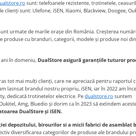
ualstore.ro
sunt: telefoane
le
rezisten
t
e, trotinete
le
, ceasuri
e clienți sunt:
Ulefone,
i
SEN,
X
iaomi,
B
lackview,
D
oogee
, O
u
 sunt urmate de marile orașe din România. Creșterea număr
 de produse cu branduri, categorii, modele și produse noi di
 ani în domeniu,
DualStore asigură garanțiile tuturor pr
as tot mai mul
ț
i clien
ți, care ne apreciază pentru raportul c
21 am lasnsat brandul nostru propriu, iSEN, iar în 2022 am înc
y, dedicată trotinetelor electrice.
P
e
dualstore.ro
suntem
 Oukitel, Amg, Bluedio
ș
i dorim ca
î
n 2023 s
ă
extindem acest
atoarea DualStore și iSEN.
ției
depozitului, birourilor si a
micii fabrici
de asamblat b
ctiv diversificarea categoriilor de produse ale brandului pr