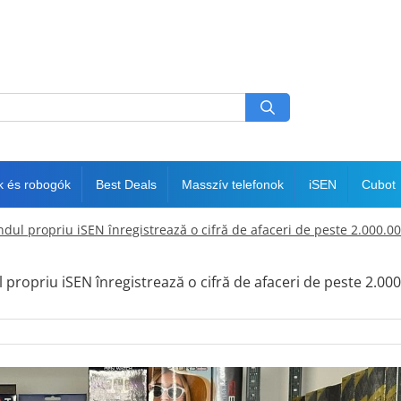
k és robogók
Best Deals
Masszív telefonok
iSEN
Cubot
dul propriu iSEN înregistrează o cifră de afaceri de peste 2.000.0
l propriu iSEN înregistrează o cifră de afaceri de peste 2.00