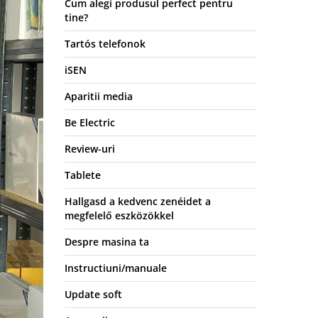
Cum alegi produsul perfect pentru
tine?
Tartós telefonok
iSEN
Aparitii media
Be Electric
Review-uri
Tablete
Hallgasd a kedvenc zenéidet a
megfelelő eszközökkel
Despre masina ta
Instructiuni/manuale
Update soft