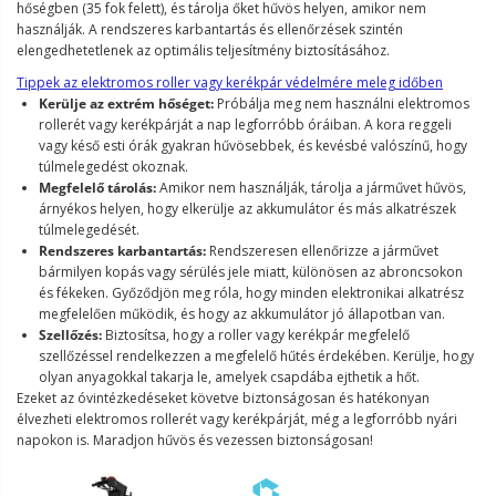
hőségben (35 fok felett), és tárolja őket hűvös helyen, amikor nem
használják. A rendszeres karbantartás és ellenőrzések szintén
elengedhetetlenek az optimális teljesítmény biztosításához.
Tippek az elektromos roller vagy kerékpár védelmére meleg időben
Kerülje az extrém hőséget:
Próbálja meg nem használni elektromos
rollerét vagy kerékpárját a nap legforróbb óráiban. A kora reggeli
vagy késő esti órák gyakran hűvösebbek, és kevésbé valószínű, hogy
túlmelegedést okoznak.
Megfelelő tárolás:
Amikor nem használják, tárolja a járművet hűvös,
árnyékos helyen, hogy elkerülje az akkumulátor és más alkatrészek
túlmelegedését.
Rendszeres karbantartás:
Rendszeresen ellenőrizze a járművet
bármilyen kopás vagy sérülés jele miatt, különösen az abroncsokon
és fékeken. Győződjön meg róla, hogy minden elektronikai alkatrész
megfelelően működik, és hogy az akkumulátor jó állapotban van.
Szellőzés:
Biztosítsa, hogy a roller vagy kerékpár megfelelő
szellőzéssel rendelkezzen a megfelelő hűtés érdekében. Kerülje, hogy
olyan anyagokkal takarja le, amelyek csapdába ejthetik a hőt.
Ezeket az óvintézkedéseket követve biztonságosan és hatékonyan
élvezheti elektromos rollerét vagy kerékpárját, még a legforróbb nyári
napokon is. Maradjon hűvös és vezessen biztonságosan!