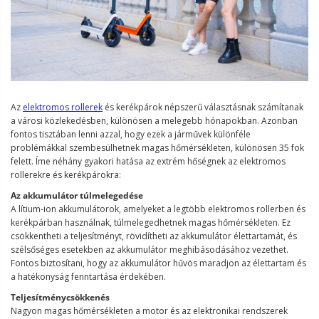
Az
elektromos rollerek
és kerékpárok népszerű választásnak számítanak
a városi közlekedésben, különösen a melegebb hónapokban. Azonban
fontos tisztában lenni azzal, hogy ezek a járművek különféle
problémákkal szembesülhetnek magas hőmérsékleten, különösen 35 fok
felett. Íme néhány gyakori hatása az extrém hőségnek az elektromos
rollerekre és kerékpárokra:
Az akkumulátor túlmelegedése
A lítium-ion akkumulátorok, amelyeket a legtöbb elektromos rollerben és
kerékpárban használnak, túlmelegedhetnek magas hőmérsékleten. Ez
csökkentheti a teljesítményt, rövidítheti az akkumulátor élettartamát, és
szélsőséges esetekben az akkumulátor meghibásodásához vezethet.
Fontos biztosítani, hogy az akkumulátor hűvös maradjon az élettartam és
a hatékonyság fenntartása érdekében.
Teljesítménycsökkenés
Nagyon magas hőmérsékleten a motor és az elektronikai rendszerek