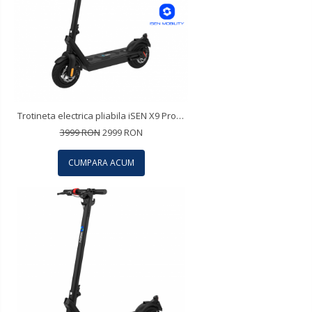
Trotineta electrica pliabila iSEN X9 Pro Max 2023 Negru, BT, 10 inch, 1100W, autonomie maxima 100km, pana la 40km/h, baterie detasabila
3999 RON
2999 RON
CUMPARA ACUM