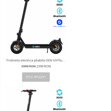
Trotineta electrica pliabila iSEN X9 Plus 2023 Negru, BT, 10 inch, 850W, autonomie maxima 65km, pana la 40km/h, baterie detasabila 15.6Ah
3999 RON
2399 RON
STOC EPUIZAT