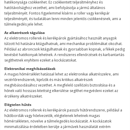
hatékonysága csökkenhet. Ez csökkentett teljesítményhez és
hatótávolsághoz vezethet, ami befolyásolja a jármű általános
teljesítményét. Fontos figyelemmel kísérni a roller vagy kerékpár
teljesítményét, és tudatában lenni minden jelentős csökkenésnek, ami a
túlmelegedés jele lehet.
Az alkatrészek tágulása
Az elektromos rollerek és kerékpárok gyártásához használt anyagok
túlzott hő hatására kitágulhatnak, ami mechanikai problémákat okozhat.
Például az abroncsok kitágulhatnak és gyorsabban kopnak, a fékek pedig
kevésbé hatékonyak lehetnek. A rendszeres ellenőrzések és karbantartás
segíthetnek enyhíteni ezeket a kockázatokat.
Elektronikai meghibásodások
A magas hőmérséklet hatással lehet az elektronikai alkatrészekre, ami
vezérlőrendszerek, kijelzők és más kritikus alkatrészek
meghibásodásához vezethet. A megfelelő szellőzés biztosítása és a
hőnek való hosszas kitettség elkerülése segíthet megvédeni ezeket az
érzékeny alkatrészeket.
Elégtelen hűtés
Az elektromos rollerek és kerékpárok passzív hűtőrendszerei, például a
hűtőbordák vagy hőelvezetők, elégtelenek lehetnek magas
hőmérsékleten, növelve a túlmelegedés kockázatát. A kockázatok
minimalizálása érdekében kerülje a járművek használatát extrém