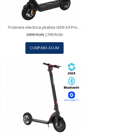
Trotineta electrica pliabila iSEN X9 Pro Negru, 10 inch, 1100W, autonomie maxima 100km, viteza pana la 40km/h, baterie detasabila 48V 15.6A
3999 RON
2799 RON
CUMPARA ACUM