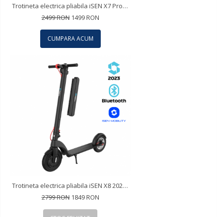
Trotineta electrica pliabila iSEN X7 Pro 2023 Negru, Aplicatie, BT, 10", motor 350W, autonomie max. 25km, pana la 25km/h, baterie detasabila
2499 RON
1499 RON
CUMPARA ACUM
Trotineta electrica pliabila iSEN X8 2023 Negru, APP, BT, 10 inch, motor 350W, autonomie max 45km, viteza pana la 38km/h, baterie detasabila
2799 RON
1849 RON