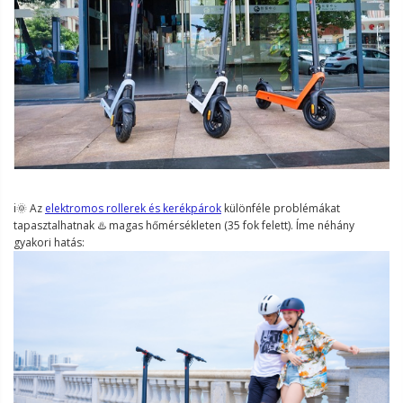
ℹ️🌞 Az
elektromos rollerek és kerékpárok
különféle problémákat
tapasztalhatnak ♨️ magas hőmérsékleten (35 fok felett). Íme néhány
gyakori hatás: