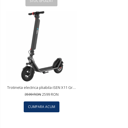
STOC EPUIZAT
Trotineta electrica pliabila iSEN X11 Gri, 10 inch, suspensie fata, 500W, autonomie max. 50km, viteza max. 35km/h, baterie detasabila
3599 RON
2599 RON
CUMPARA ACUM