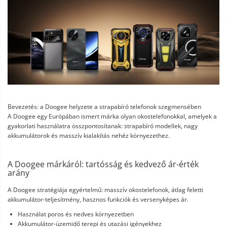
Bevezetés: a Doogee helyzete a strapabíró telefonok szegmensében
A Doogee egy Európában ismert márka olyan okostelefonokkal, amelyek a
gyakorlati használatra összpontosítanak: strapabíró modellek, nagy
akkumulátorok és masszív kialakítás nehéz környezethez.
A Doogee márkáról: tartósság és kedvező ár-érték
arány
A Doogee stratégiája egyértelmű: masszív okostelefonok, átlag feletti
akkumulátor-teljesítmény, hasznos funkciók és versenyképes ár.
Használat poros és nedves környezetben
Akkumulátor-üzemidő terepi és utazási igényekhez