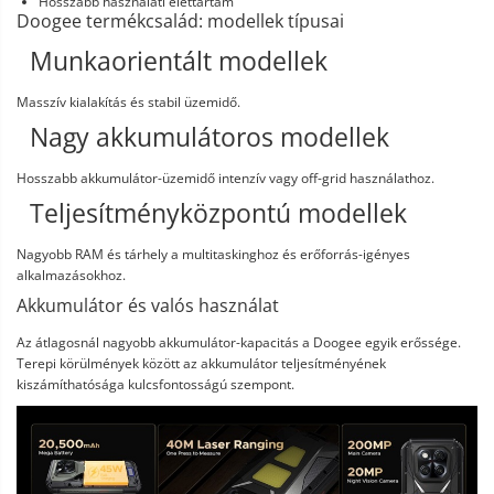
Hosszabb használati élettartam
Doogee termékcsalád: modellek típusai
Munkaorientált modellek
Masszív kialakítás és stabil üzemidő.
Nagy akkumulátoros modellek
Hosszabb akkumulátor-üzemidő intenzív vagy off-grid használathoz.
Teljesítményközpontú modellek
Nagyobb RAM és tárhely a multitaskinghoz és erőforrás-igényes
alkalmazásokhoz.
Akkumulátor és valós használat
Az átlagosnál nagyobb akkumulátor-kapacitás a Doogee egyik erőssége.
Terepi körülmények között az akkumulátor teljesítményének
kiszámíthatósága kulcsfontosságú szempont.