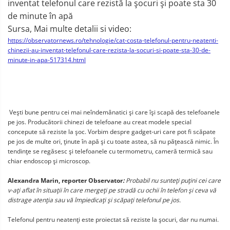
inventat telefonul care rezistă la şocuri şi poate sta 30
de minute în apă
Sursa, Mai multe detalii si video:
https://observatornews.ro/tehnologie/cat-costa-telefonul-pentru-neatenti-
chinezii-au-inventat-telefonul-care-rezista-la-socuri-si-poate-sta-30-de-
minute-in-apa-517314.html
Veşti bune pentru cei mai neîndemânatici şi care îşi scapă des telefoanele
pe jos. Producătorii chinezi de telefoane au creat modele special
concepute să reziste la şoc. Vorbim despre gadget-uri care pot fi scăpate
pe jos de multe ori, ţinute în apă şi cu toate astea, să nu păţească nimic. În
tendinţe se regăsesc şi telefoanele cu termometru, cameră termică sau
chiar endoscop şi microscop.
Alexandra Marin, reporter Observator
:
Probabil nu sunteţi puţini cei care
v-aţi aflat în situaţii în care mergeţi pe stradă cu ochii în telefon şi ceva vă
distrage atenţia sau vă împiedicaţi şi scăpaţi telefonul pe jos.
Telefonul pentru neatenţi este proiectat să reziste la şocuri, dar nu numai.