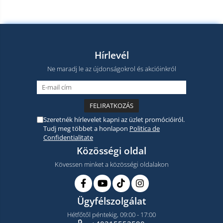
Hírlevél
Ne maradj le az újdonságokrol és akcióinkról
Szeretnék hírlevelet kapni az üzlet promócióiról.
Tudj meg többet a honlapon
Politica de
Confidentialitate
Közösségi oldal
Kövessen minket a közösségi oldalakon
Ügyfélszolgálat
Hétfőtől péntekig, 09:00 - 17:00