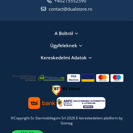
+40215552590
contact@dualstore.ro
A Boltról
Ügyfeleknek
Kereskedelmi Adatok
©Copyright Sc Starmobilegsm Srl 2026
E-kereskedelem platform by
Gomag