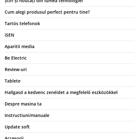
Știri și noutăți din lumea tehnologiei
Cum alegi produsul perfect pentru tine?
Tartós telefonok
iSEN
Aparitii media
Be Electric
Review-uri
Tablete
Hallgasd a kedvenc zenéidet a megfelelő eszközökkel
Despre masina ta
Instructiuni/manuale
Update soft
Accesorii