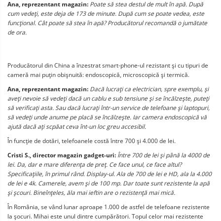
Ana, reprezentant magazin:
Poate să stea destul de mult în apă. După
cum vedeţi, este deja de 173 de minute. După cum se poate vedea, este
funcţional. Cât poate să stea în apă? Producătorul recomandă o jumătate
de ora.
Producătorul din China a înzestrat smart-phone-ul rezistant şi cu tipuri de
cameră mai puţin obişnuită: endoscopică, microscopică şi termică.
Ana, reprezentant magazin:
Dacă lucraţi ca electrician, spre exemplu, şi
aveţi nevoie să vedeţi dacă un cablu e sub tensiune şi se încălzeşte, puteţi
să verificaţi asta. Sau dacă lucraţi într-un service de telefoane şi laptopuri,
să vedeţi unde anume pe placă se încălzeşte. Iar camera endoscopică vă
ajută dacă aţi scpăat ceva înt-un loc greu accesibil.
În funcţie de dotări, telefoanele costă între 700 şi 4.000 de lei.
Cristi S., director magazin gadget-uri:
Între 700 de lei şi până la 4000 de
lei. Da, dar e mare diferenţa de preţ. Ce face unul, ce face altul?
Specificaţiile, în primul rând. Display-ul. Ala de 700 de lei e HD, ala la 4.000
de lei e 4k. Camerele, avem şi de 100 mp. Dar toate sunt rezistente la apă
şi şcouri. Bineînţeles, ăla mai ieftin are o rezistenţă mai mică.
În România, se vând lunar aproape 1.000 de astfel de telefoane rezistente
la şocuri. Mihai este unul dintre cumpărători. Topul celor mai rezistente