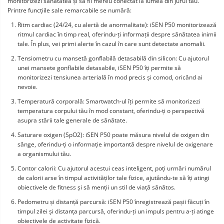
monitorizezi sănătatea și să fii mereu conectat la lumea din jurul tău.
Printre funcțiile sale remarcabile se numără:
Ritm cardiac (24/24, cu alertă de anormalitate): iSEN P50 monitorizează
ritmul cardiac în timp real, oferindu-ți informații despre sănătatea inimii
tale. În plus, vei primi alerte în cazul în care sunt detectate anomalii.
Tensiometru cu mansetă gonflabilă detasabilă din silicon: Cu ajutorul
unei mansete gonflabile detasabile, iSEN P50 îți permite să
monitorizezi tensiunea arterială în mod precis și comod, oricând ai
nevoie.
Temperatură corporală: Smartwatch-ul îți permite să monitorizezi
temperatura corpului tău în mod constant, oferindu-ți o perspectivă
asupra stării tale generale de sănătate.
Saturare oxigen (SpO2): iSEN P50 poate măsura nivelul de oxigen din
sânge, oferindu-ți o informație importantă despre nivelul de oxigenare
a organismului tău.
Contor calorii: Cu ajutorul acestui ceas inteligent, poți urmări numărul
de calorii arse în timpul activităților tale fizice, ajutându-te să îți atingi
obiectivele de fitness și să menții un stil de viață sănătos.
Pedometru și distanță parcursă: iSEN P50 înregistrează pașii făcuți în
timpul zilei și distanța parcursă, oferindu-ți un impuls pentru a-ți atinge
obiectivele de activitate fizică.