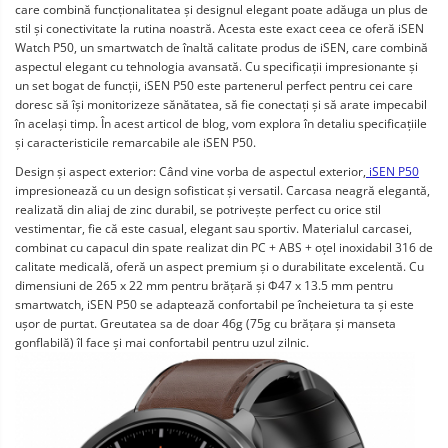
care combină funcționalitatea și designul elegant poate adăuga un plus de
stil și conectivitate la rutina noastră. Acesta este exact ceea ce oferă iSEN
Watch P50, un smartwatch de înaltă calitate produs de iSEN, care combină
aspectul elegant cu tehnologia avansată. Cu specificații impresionante și
un set bogat de funcții, iSEN P50 este partenerul perfect pentru cei care
doresc să își monitorizeze sănătatea, să fie conectați și să arate impecabil
în același timp. În acest articol de blog, vom explora în detaliu specificațiile
și caracteristicile remarcabile ale iSEN P50.
Design și aspect exterior: Când vine vorba de aspectul exterior,
iSEN P50
impresionează cu un design sofisticat și versatil. Carcasa neagră elegantă,
realizată din aliaj de zinc durabil, se potrivește perfect cu orice stil
vestimentar, fie că este casual, elegant sau sportiv. Materialul carcasei,
combinat cu capacul din spate realizat din PC + ABS + oțel inoxidabil 316 de
calitate medicală, oferă un aspect premium și o durabilitate excelentă. Cu
dimensiuni de 265 x 22 mm pentru brățară și Φ47 x 13.5 mm pentru
smartwatch, iSEN P50 se adaptează confortabil pe încheietura ta și este
ușor de purtat. Greutatea sa de doar 46g (75g cu brățara și manseta
gonflabilă) îl face și mai confortabil pentru uzul zilnic.