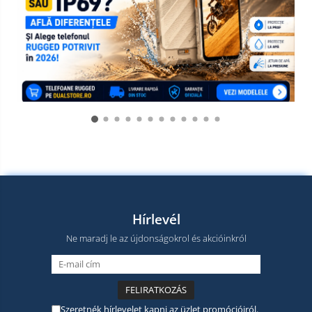
Hírlevél
Ne maradj le az újdonságokrol és akcióinkról
Szeretnék hírlevelet kapni az üzlet promócióiról.