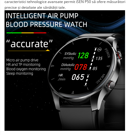
caracteristici tehnologice avansate permit iSEN P50 să ofere măsurători
precise și detaliate ale sănătății tale.