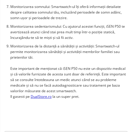
Monitorizarea somnului: Smartwatch-ul îți oferă informații detaliate
despre calitatea somnului tău, incluzând perioadele de somn adânc,
somn ușor și perioadele de trezire.
Monitorizarea sedentarismului: Cu ajutorul acestei funcții, iSEN P50 te
avertizează atunci când stai prea mult timp într-o poziție statică,
încurajându-te să te miști și să fii activ.
Monitorizarea de la distanță a sănătății și activității: Smartwatch-ul
permite monitorizarea sănătății și activității membrilor familiei sau
prietenilor tăi.
Este important de menționat că iSEN P50 nu este un dispozitiv medical
și că valorile furnizate de acesta sunt doar de referință. Este important
să se consulte întotdeauna un medic atunci când se au probleme
medicale și să nu se facă autodiagnosticare sau tratament pe baza
valorilor măsurate de acest smartwatch.
Il gasesti pe
DualStore.ro
la un super pret.