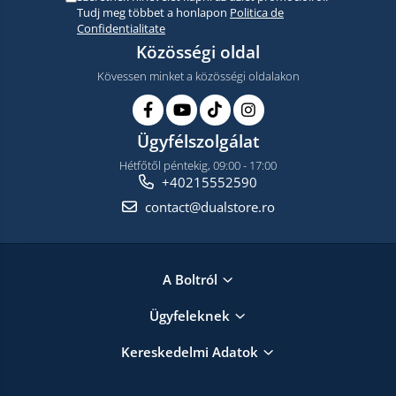
Tudj meg többet a honlapon
Politica de
Confidentialitate
Közösségi oldal
Kövessen minket a közösségi oldalakon
Ügyfélszolgálat
Hétfőtől péntekig, 09:00 - 17:00
+40215552590
contact@dualstore.ro
A Boltról
Ügyfeleknek
Kereskedelmi Adatok