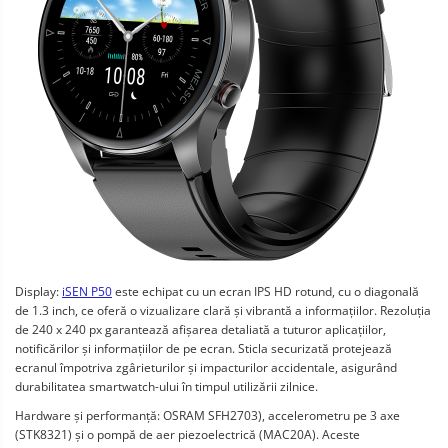
Display:
iSEN P50
este echipat cu un ecran IPS HD rotund, cu o diagonală
de 1.3 inch, ce oferă o vizualizare clară și vibrantă a informațiilor. Rezoluția
de 240 x 240 px garantează afișarea detaliată a tuturor aplicațiilor,
notificărilor și informațiilor de pe ecran. Sticla securizată protejează
ecranul împotriva zgârieturilor și impacturilor accidentale, asigurând
durabilitatea smartwatch-ului în timpul utilizării zilnice.
Hardware și performanță: OSRAM SFH2703), accelerometru pe 3 axe
(STK8321) și o pompă de aer piezoelectrică (MAC20A). Aceste