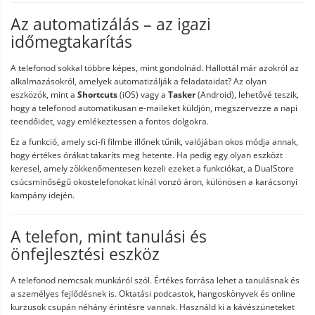
Az automatizálás – az igazi
időmegtakarítás
A telefonod sokkal többre képes, mint gondolnád. Hallottál már azokról az
alkalmazásokról, amelyek automatizálják a feladataidat? Az olyan
eszközök, mint a
Shortcuts
(iOS) vagy a
Tasker
(Android), lehetővé teszik,
hogy a telefonod automatikusan e-maileket küldjön, megszervezze a napi
teendőidet, vagy emlékeztessen a fontos dolgokra.
Ez a funkció, amely sci-fi filmbe illőnek tűnik, valójában okos módja annak,
hogy értékes órákat takaríts meg hetente. Ha pedig egy olyan eszközt
keresel, amely zökkenőmentesen kezeli ezeket a funkciókat, a DualStore
csúcsminőségű okostelefonokat kínál vonzó áron, különösen a karácsonyi
kampány idején.
A telefon, mint tanulási és
önfejlesztési eszköz
A telefonod nemcsak munkáról szól. Értékes forrása lehet a tanulásnak és
a személyes fejlődésnek is. Oktatási podcastok, hangoskönyvek és online
kurzusok csupán néhány érintésre vannak. Használd ki a kávészüneteket