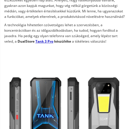
eszközeiket egyetlen nap alatt. Ahelyett, hogy hatékonyabbá válnánk,
gyakran azon kapjuk magunkat, hogy vég nélkül görgetünk a közösségi
médián, vagy értéktelen értesítésekkel küzdünk. Mi lenne, ha ugyanazokat
a funkciókat, amelyek elterelnek, a produktivitásod növelésére használnád?
A technológia hihetetlen szövetséges lehet a szervezésben, a
koncentrációban és az időgazdálkodásban, ha tudod, hogyan fordítsd a
javadra. Ha pedig egy olyan telefonra van szükséged, amely lépést tart
veled, a
DualStore
Tank 3 Pro
készüléke
a tökéletes választás!