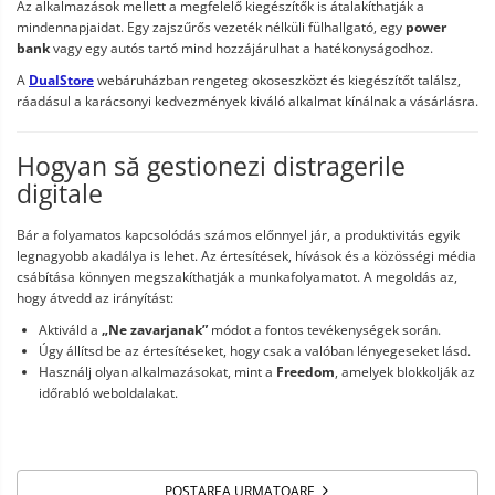
Az alkalmazások mellett a megfelelő kiegészítők is átalakíthatják a
mindennapjaidat. Egy zajszűrős vezeték nélküli fülhallgató, egy
power
bank
vagy egy autós tartó mind hozzájárulhat a hatékonyságodhoz.
A
DualStore
webáruházban rengeteg okoseszközt és kiegészítőt találsz,
ráadásul a karácsonyi kedvezmények kiváló alkalmat kínálnak a vásárlásra.
Hogyan să gestionezi distragerile
digitale
Bár a folyamatos kapcsolódás számos előnnyel jár, a produktivitás egyik
legnagyobb akadálya is lehet. Az értesítések, hívások és a közösségi média
csábítása könnyen megszakíthatják a munkafolyamatot. A megoldás az,
hogy átvedd az irányítást:
Aktiváld a
„Ne zavarjanak”
módot a fontos tevékenységek során.
Úgy állítsd be az értesítéseket, hogy csak a valóban lényegeseket lásd.
Használj olyan alkalmazásokat, mint a
Freedom
, amelyek blokkolják az
időrabló weboldalakat.
POSTAREA URMATOARE