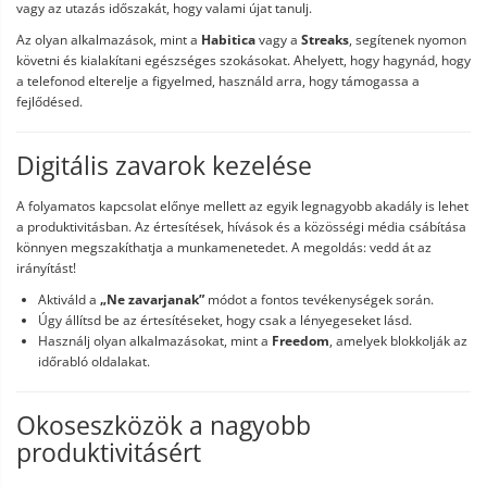
vagy az utazás időszakát, hogy valami újat tanulj.
Az olyan alkalmazások, mint a
Habitica
vagy a
Streaks
, segítenek nyomon
követni és kialakítani egészséges szokásokat. Ahelyett, hogy hagynád, hogy
a telefonod elterelje a figyelmed, használd arra, hogy támogassa a
fejlődésed.
Digitális zavarok kezelése
A folyamatos kapcsolat előnye mellett az egyik legnagyobb akadály is lehet
a produktivitásban. Az értesítések, hívások és a közösségi média csábítása
könnyen megszakíthatja a munkamenetedet. A megoldás: vedd át az
irányítást!
Aktiváld a
„Ne zavarjanak”
módot a fontos tevékenységek során.
Úgy állítsd be az értesítéseket, hogy csak a lényegeseket lásd.
Használj olyan alkalmazásokat, mint a
Freedom
, amelyek blokkolják az
időrabló oldalakat.
Okoseszközök a nagyobb
produktivitásért