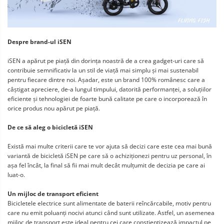
Despre brand-ul iSEN
iSEN a apărut pe piață din dorința noastră de a crea gadget-uri care să
contribuie semnificativ la un stil de viață mai simplu și mai sustenabil
pentru fiecare dintre noi. Așadar, este un brand 100% românesc care a
câștigat apreciere, de-a lungul timpului, datorită performanței, a soluțiilor
eficiente și tehnologiei de foarte bună calitate pe care o incorporează în
orice produs nou apărut pe piață.
De ce să aleg o bicicletă iSEN
Există mai multe criterii care te vor ajuta să decizi care este cea mai bună
variantă de bicicletă iSEN pe care să o achiziționezi pentru uz personal, în
așa fel încât, la final să fii mai mult decât mulțumit de decizia pe care ai
luat-o.
Un mijloc de transport eficient
Bicicletele electrice sunt alimentate de baterii reîncărcabile, motiv pentru
care nu emit poluanți nocivi atunci când sunt utilizate. Astfel, un asemenea
mijloc de transport este ideal pentru cei care conștientizează impactul pe