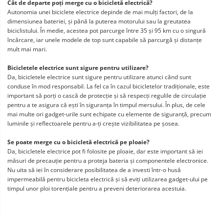
Cât de departe poți merge cu o bicicletă electrică?
Autonomia unei biciclete electrice depinde de mai mulți factori, de la
dimensiunea bateriei, și până la puterea motorului sau la greutatea
biciclistului. În medie, acestea pot parcurge între 35 și 95 km cu o singură
încărcare, iar unele modele de top sunt capabile să parcurgă și distanțe
mult mai mari.
Bicicletele electrice sunt sigure pentru utilizare?
Da, bicicletele electrice sunt sigure pentru utilizare atunci când sunt
conduse în mod responsabil. La fel ca în cazul bicicletelor tradiționale, este
important să porți o cască de protecție și să respecți regulile de circulație
pentru a te asigura că ești în siguranța în timpul mersului. În plus, de cele
mai multe ori gadget-urile sunt echipate cu elemente de siguranță, precum
luminile și reflectoarele pentru a-ți crește vizibilitatea pe șosea.
Se poate merge cu o bicicletă electrică pe ploaie?
Da, bicicletele electrice pot fi folosite pe ploaie, dar este important să iei
măsuri de precauție pentru a proteja bateria și componentele electronice.
Nu uita să iei în considerare posibilitatea de a investi într-o husă
impermeabilă pentru bicicleta electrică și să eviți utilizarea gadget-ului pe
timpul unor ploi torențiale pentru a preveni deteriorarea acestuia.