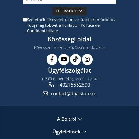
Szeretnék hírlevelet kapni az üzlet promócióiról.
Tudj meg többet a honlapon
Politica de
Confidentialitate
Közösségi oldal
Kövessen minket a közösségi oldalakon
Ügyfélszolgálat
Hétfőtől péntekig, 09:00 - 17:00
+40215552590
contact@dualstore.ro
A Boltról
Ügyfeleknek