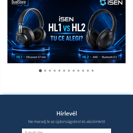
Hírlevél
Ne maradj le az újdonságokrol és akcióinkról