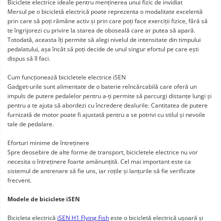
Biciclete electrice ideale pentru menținerea unui fizic de invidiat
Mersul pe o bicicletă electrică poate reprezenta o modalitate excelentă
prin care să poți rămâne activ și prin care poți face exerciții fizice, fără să
te îngrijorezi cu privire la starea de oboseală care ar putea să apară.
Totodată, aceasta îți permite să alegi nivelul de intensitate din timpului
pedalatului, așa încât să poți decide de unul singur efortul pe care ești
dispus să îl faci.
Cum funcționează bicicletele electrice iSEN
Gadget-urile sunt alimentate de o baterie reîncărcabilă care oferă un
impuls de putere pedalelor pentru a-ți permite să parcurgi distanțe lungi și
pentru a te ajuta să abordezi cu încredere dealurile. Cantitatea de putere
furnizată de motor poate fi ajustată pentru a se potrivi cu stilul și nevoile
tale de pedalare.
Eforturi minime de întreținere
Spre deosebire de alte forme de transport, bicicletele electrice nu vor
necesita o întreținere foarte amănunțită. Cel mai important este ca
sistemul de antrenare să fie uns, iar roțile și lanțurile să fie verificate
frecvent.
Modele de biciclete iSEN
Bicicleta electrică
iSEN H1 Flying Fish
este o bicicletă electrică ușoară și