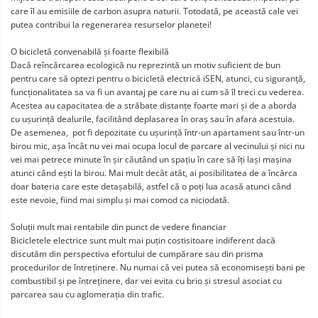
care îl au emisiile de carbon asupra naturii. Totodată, pe această cale vei
putea contribui la regenerarea resurselor planetei!
O bicicletă convenabilă și foarte flexibilă
Dacă reîncărcarea ecologică nu reprezintă un motiv suficient de bun
pentru care să optezi pentru o bicicletă electrică iSEN, atunci, cu siguranță,
funcționalitatea sa va fi un avantaj pe care nu ai cum să îl treci cu vederea.
Acestea au capacitatea de a străbate distanțe foarte mari și de a aborda
cu ușurință dealurile, facilitând deplasarea în oraș sau în afara acestuia.
De asemenea, pot fi depozitate cu ușurință într-un apartament sau într-un
birou mic, așa încât nu vei mai ocupa locul de parcare al vecinului și nici nu
vei mai petrece minute în șir căutând un spațiu în care să îți lași mașina
atunci când ești la birou. Mai mult decât atât, ai posibilitatea de a încărca
doar bateria care este detașabilă, astfel că o poți lua acasă atunci când
este nevoie, fiind mai simplu și mai comod ca niciodată.
Soluții mult mai rentabile din punct de vedere financiar
Bicicletele electrice sunt mult mai puțin costisitoare indiferent dacă
discutăm din perspectiva efortului de cumpărare sau din prisma
procedurilor de întreținere. Nu numai că vei putea să economisești bani pe
combustibil și pe întreținere, dar vei evita cu brio și stresul asociat cu
parcarea sau cu aglomerația din trafic.