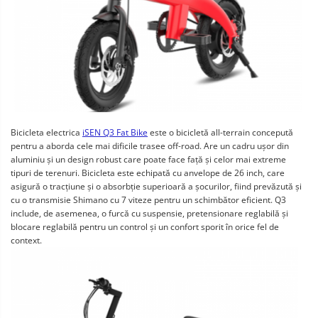
Bicicleta electrica
iSEN Q3 Fat Bike
este o bicicletă all-terrain concepută
pentru a aborda cele mai dificile trasee off-road. Are un cadru ușor din
aluminiu și un design robust care poate face față și celor mai extreme
tipuri de terenuri. Bicicleta este echipată cu anvelope de 26 inch, care
asigură o tracțiune și o absorbție superioară a șocurilor, fiind prevăzută și
cu o transmisie Shimano cu 7 viteze pentru un schimbător eficient. Q3
include, de asemenea, o furcă cu suspensie, pretensionare reglabilă și
blocare reglabilă pentru un control și un confort sporit în orice fel de
context.