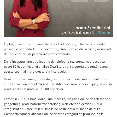
În plus, cu ocazia campaniei de Black Friday 2023, la fiecare comandă
plasată în perioada 10 - 12 noiembrie, DualStore.ro oferă clienţilor un cod
de reducere de 3% pentru viitoarea comandă.
De la începutul anului, vânzările de telefoane rezistente au crescut cu
peste 30%, potrivit unei analize DualStore.ro, categoria prezentând anul
acesta cea mai mare creştere a interesului.
DualStore.ro va lansa, anul viitor, primul smartphone sub brandul propriu
iSEN, ce va fi un model rugged. Investiţia necesară punerii în piaţă a noului
produs este estimată la 150.000 de dolari.
Lansat în 2007, la Baia Mare, DualStore.ro, magazin online de telefoane şi
gadgeturi şi producătorul trotinetelor şi bicicletelor electrice iSEN, a
înregistrat anul trecut un business de peste două milioane de euro.
Compania comercializează online diferite categorii de produse, de la