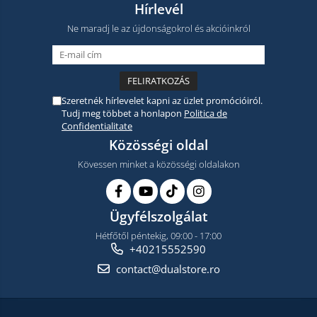
Hírlevél
Ne maradj le az újdonságokrol és akcióinkról
Szeretnék hírlevelet kapni az üzlet promócióiról.
Tudj meg többet a honlapon
Politica de
Confidentialitate
Közösségi oldal
Kövessen minket a közösségi oldalakon
Ügyfélszolgálat
Hétfőtől péntekig, 09:00 - 17:00
+40215552590
contact@dualstore.ro