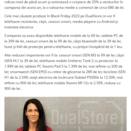
ridicat nivel de până acum şi estimează o creştere de 25% a veniturilor în
campania din acest an, la o valoarea medie a comenzii de circa 680 de lei.
Cele mai căutate produse în Black Friday 2023 pe DualStore.ro vor fi
telefoane rezistente, căşti, ceasuri smart, media playere cu Android şi
trotinete electrice.
Compania va avea disponibile telefoane mobile de la 69 lei, tablete PC de
la 399 de lei, ceasuri smart de la 99 de lei, căşti bluetooth de la 39 de lei,
huse şi folii de protecţie pentru telefoane, cu preţuri începând de la 1 leu.
Alte reduceri importante vor fi la: ceasuri smart iSEN M3 la 99 de lei; căşti
iSEN HL1 la 39 de lei; telefoane mobile Unihertz Tank 2 cu proiector la
1.999 de lei; tablete PC Xiaomi Pad 5 la 1.399 de lei, mai ieftine cu 500 de
lei; smartwatch iSEN EP03 cu cititor de glicemie la 289 de lei; biciclete iSEN
H1 de la 2.599; staţii electrice de încărcare Oukitel P5000e la 12.599, mai
ieftine cu 900 de lei; telefoane mobile Xiaomi MI 12s la 2.599, reduse cu
900 de lei.