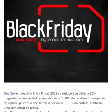
DualStore.ro
intră în Black Friday 2023 cu reduceri de până la 90%,
magazinul online având un stoc de peste 15.000 de produse în campania
de vânzări pe care o derulează în perioada 10 - 12 noiembrie, conform
unui comunicat de presă.