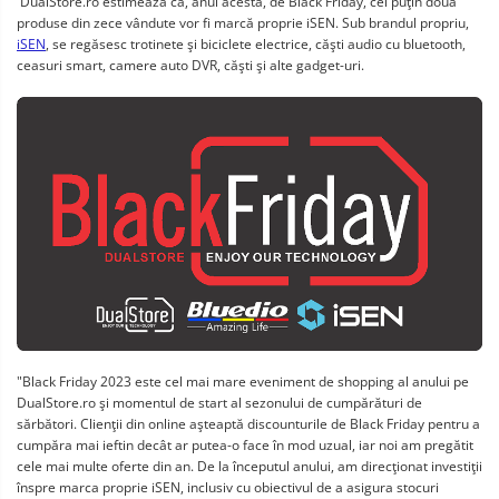
DualStore.ro estimează că, anul acesta, de Black Friday, cel puţin două
produse din zece vândute vor fi marcă proprie iSEN. Sub brandul propriu,
iSEN
, se regăsesc trotinete şi biciclete electrice, căşti audio cu bluetooth,
ceasuri smart, camere auto DVR, căşti şi alte gadget-uri.
"Black Friday 2023 este cel mai mare eveniment de shopping al anului pe
DualStore.ro şi momentul de start al sezonului de cumpărături de
sărbători. Clienţii din online aşteaptă discounturile de Black Friday pentru a
cumpăra mai ieftin decât ar putea-o face în mod uzual, iar noi am pregătit
cele mai multe oferte din an. De la începutul anului, am direcţionat investiţii
înspre marca proprie iSEN, inclusiv cu obiectivul de a asigura stocuri