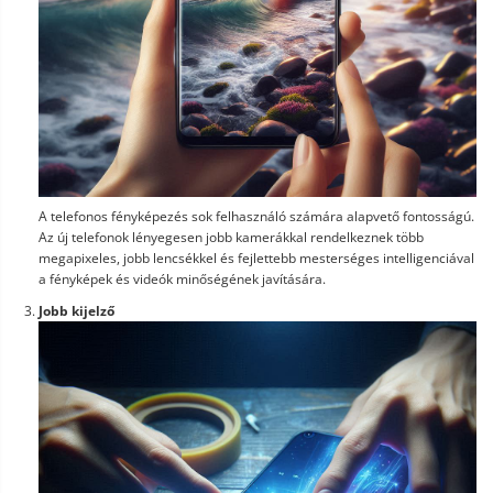
A telefonos fényképezés sok felhasználó számára alapvető fontosságú.
Az új telefonok lényegesen jobb kamerákkal rendelkeznek több
megapixeles, jobb lencsékkel és fejlettebb mesterséges intelligenciával
a fényképek és videók minőségének javítására.
Jobb kijelző