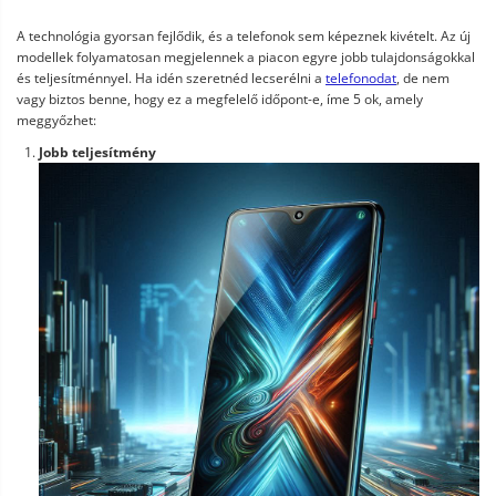
A technológia gyorsan fejlődik, és a telefonok sem képeznek kivételt. Az új
modellek folyamatosan megjelennek a piacon egyre jobb tulajdonságokkal
és teljesítménnyel. Ha idén szeretnéd lecserélni a
telefonodat
, de nem
vagy biztos benne, hogy ez a megfelelő időpont-e, íme 5 ok, amely
meggyőzhet:
Jobb teljesítmény