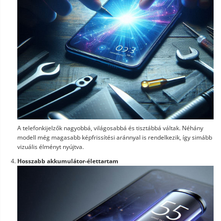
A telefonkijelzők nagyobbá, világosabbá és tisztábbá váltak. Néhány
modell még magasabb képfrissítési aránnyal is rendelkezik, így simább
vizuális élményt nyújtva.
Hosszabb akkumulátor-élettartam