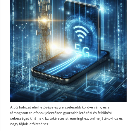
A 5G hálózat elérhetősége egyre szélesebb körűvé válik, és a
támogatott telefonok jelentősen gyorsabb letöltési és feltöltési
sebességet kínálnak. Ez tökéletes streaminghez, online játékokhoz és
nagy fájlok letöltéséhez.