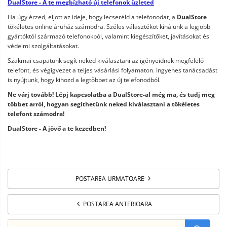
DualStore - A te megbízható új telefonok üzleted
Ha úgy érzed, eljött az ideje, hogy lecseréld a telefonodat, a
DualStore
tökéletes online áruház számodra. Széles választékot kínálunk a legjobb
gyártóktól származó telefonokból, valamint kiegészítőket, javításokat és
védelmi szolgáltatásokat.
Szakmai csapatunk segít neked kiválasztani az igényeidnek megfelelő
telefont, és végigvezet a teljes vásárlási folyamaton. Ingyenes tanácsadást
is nyújtunk, hogy kihozd a legtöbbet az új telefonodból.
Ne várj tovább! Lépj kapcsolatba a DualStore-al még ma, és tudj meg
többet arról, hogyan segíthetünk neked kiválasztani a tökéletes
telefont számodra!
DualStore - A jövő a te kezedben!
POSTAREA URMATOARE
POSTAREA ANTERIOARA