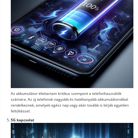
Az akkumulátor-élettartam kritikus szempont a telefonhasználók
számára. Az új telefonok nagyobb és hatékonyabb akkumulátorokkal
rendelkeznek, amelyek egész nap vagy akár tovább is bírják egyetlen
feltöltéssel.
5G kapcsolat