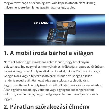
megváltoztathatja a technológiával való kapcsolatodat. Nézzük meg,
milyen helyzetekben lehet igazán hasznos egy tablet!
1. A mobil iroda bárhol a világon
Nem kell többé egy fix irodához kötve lenned, hogy hatékonyan
dolgozhass. Egy nagy teljesítményű tablet kiválthatja a laptopot, különösen,
ha sokat vagy úton. Az olyan alkalmazásokkal, mint a Microsoft Office, a
Google Docs vagy a tervezőszoftverek, minden szükséges eszköz
rendelkezésedre áll. Ha hozzáadsz egy stylust, a tablet digitális
jegyzetfüzetté válik, amely tökéletes ötleteléshez vagy gyors vázlatokhoz.
Akár egy kávézóban, egy vonaton vagy egy egzotikus tengerparton
dolgozol, a tablet segít, hogy mindig kapcsolatban maradj és produktív
legyél.
2. Páratlan szórakozási élmény