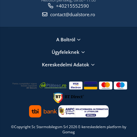
Hétfőtől péntekig, 09:00 - 17:00
+40215552590
contact@dualstore.ro
A Boltról
Ügyfeleknek
Kereskedelmi Adatok
©Copyright Sc Starmobilegsm Srl 2026
E-kereskedelem platform by
Gomag