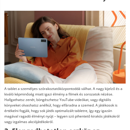
A tablet a személyes szórakoztatóközpontoddá válhat. A nagy kijelző és a
kiváló képminőség miatt igazi élmény a filmek és sorozatok nézése.
Hallgathatsz zenét, böngészhetsz YouTube-videókat, vagy digitális
könyveket olvashatsz anélkül, hogy elfáradna a szemed. A játékosok is
értékelni fogják, hogy sok játék optimalizált tabletre, így egy igazán
magával ragadó élményt nyújt – legyen szó pihentető kirakós játékokról
vagy izgalmas akciójátékokról.