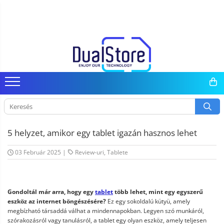
Mobiltelefonok
Tablet PC, mini PC és laptopok
Autó-, otthon- és sportkamerák
Fejhallgató
Okosórák és fitnesz karkötők
Elektromos robogók és tartozékok
Gadgets
Android médialejátszó
Pótalkatrészek és kiegészítők
Minden (okos és klasszikus)
Tablet PC
Autó DVR kamera
Vezetékes fejhallgató
Fitness karkötők
Elektromos robogók
Smart Home
TV Box
Telefon tartozékok
Telefongyártók
Laptopok
Okos autó tükrök kamerával
Professzionális fejhallgató
Okosóra
Robogó alkatrészek és tartozékok
Személyi ápolási termékek
Miracast
Telefon alkatrészek
Masszív telefonok
Mini PC
Vezeték nélküli térfigyelő kamerák
Vezeték nélküli fejhallgató
Tartozékok okosóra
Gadgets tartozék
Tartozék
5G telefonok
Tartozék
Mini videokamera
Kamerás drónok
Klasszikus telefonok
Térfigyelő kamera tartozékok
Külső akkumulátor
5 helyzet, amikor egy tablet igazán hasznos lehet
Az autó tartozékai
03 Február 2025
|
Review-uri
,
Tablete
Lifestyle
Hordozható hangszórók
Gondoltál már arra, hogy egy
tablet
több lehet, mint egy egyszerű
Vonalkód olvasók
eszköz az internet böngészésére?
Ez egy sokoldalú kütyü, amely
megbízható társaddá válhat a mindennapokban. Legyen szó munkáról,
szórakozásról vagy tanulásról, a tablet egy olyan eszköz, amely teljesen