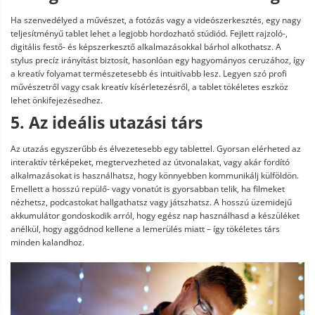
Ha szenvedélyed a művészet, a fotózás vagy a videószerkesztés, egy nagy
teljesítményű tablet lehet a legjobb hordozható stúdiód. Fejlett rajzoló-,
digitális festő- és képszerkesztő alkalmazásokkal bárhol alkothatsz. A
stylus precíz irányítást biztosít, hasonlóan egy hagyományos ceruzához, így
a kreatív folyamat természetesebb és intuitívabb lesz. Legyen szó profi
művészetről vagy csak kreatív kísérletezésről, a tablet tökéletes eszköz
lehet önkifejezésedhez.
5. Az ideális utazási társ
Az utazás egyszerűbb és élvezetesebb egy tablettel. Gyorsan elérheted az
interaktív térképeket, megtervezheted az útvonalakat, vagy akár fordító
alkalmazásokat is használhatsz, hogy könnyebben kommunikálj külföldön.
Emellett a hosszú repülő- vagy vonatút is gyorsabban telik, ha filmeket
nézhetsz, podcastokat hallgathatsz vagy játszhatsz. A hosszú üzemidejű
akkumulátor gondoskodik arról, hogy egész nap használhasd a készüléket
anélkül, hogy aggódnod kellene a lemerülés miatt – így tökéletes társ
minden kalandhoz.