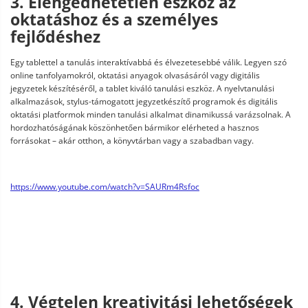
3. Elengedhetetlen eszköz az
oktatáshoz és a személyes
fejlődéshez
Egy tablettel a tanulás interaktívabbá és élvezetesebbé válik. Legyen szó
online tanfolyamokról, oktatási anyagok olvasásáról vagy digitális
jegyzetek készítéséről, a tablet kiváló tanulási eszköz. A nyelvtanulási
alkalmazások, stylus-támogatott jegyzetkészítő programok és digitális
oktatási platformok minden tanulási alkalmat dinamikussá varázsolnak. A
hordozhatóságának köszönhetően bármikor elérheted a hasznos
forrásokat – akár otthon, a könyvtárban vagy a szabadban vagy.
https://www.youtube.com/watch?v=SAURm4Rsfoc
4. Végtelen kreativitási lehetőségek