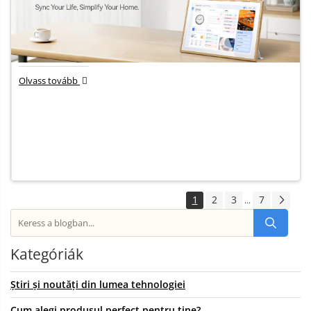
Olvass tovább
1
2
3
7
...
Kategóriák
Știri și noutăți din lumea tehnologiei
Cum alegi produsul perfect pentru tine?