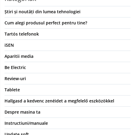
Știri și noutăți din lumea tehnologiei
Cum alegi produsul perfect pentru tine?
Tartós telefonok
iSEN
Aparitii media
Be Electric
Review-uri
Tablete
Hallgasd a kedvenc zenéidet a megfelelő eszközökkel
Despre masina ta
Instructiuni/manuale
Update soft