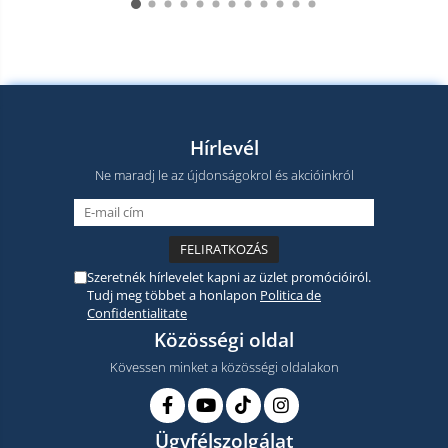
Hírlevél
Ne maradj le az újdonságokrol és akcióinkról
Szeretnék hírlevelet kapni az üzlet promócióiról.
Tudj meg többet a honlapon
Politica de
Confidentialitate
Közösségi oldal
Kövessen minket a közösségi oldalakon
Ügyfélszolgálat