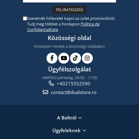
Szeretnék hírlevelet kapni az üzlet promócióiról.
Tudj meg többet a honlapon
Politica de
Confidentialitate
Közösségi oldal
Kövessen minket a közösségi oldalakon
Ügyfélszolgálat
Hétfőtől péntekig, 09:00 - 17:00
+40215552590
contact@dualstore.ro
A Boltról
Ügyfeleknek