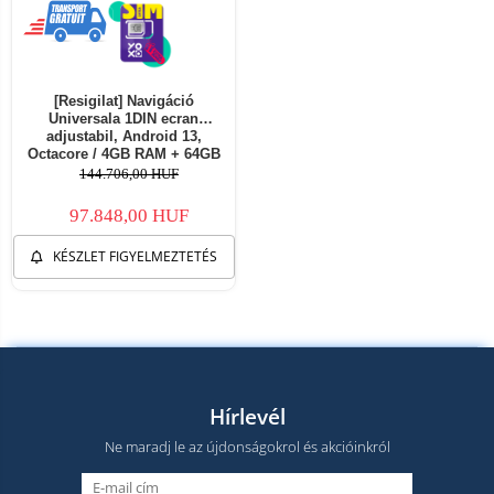
[Resigilat] Navigáció
Universala 1DIN ecran
adjustabil, Android 13,
Octacore / 4GB RAM + 64GB
ROM, 10.1 Inch - AD-
144.706,00 HUF
BGA1001DIN - Copie
97.848,00 HUF
KÉSZLET FIGYELMEZTETÉS
Hírlevél
Ne maradj le az újdonságokrol és akcióinkról