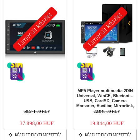
Kimerült készlet
Kimerült készlet
MP5 Player multimedia 2DIN
Universal, WinCE, Bluetooth,
USB, CardSD, Camera
Marsarier, Auxiliar, Mirrorlink,
Touchscreen, - AD-BGP7010b
58.571,00 HUF
22.049,00 HUF
37.898,00 HUF
19.844,00 HUF
KÉSZLET FIGYELMEZTETÉS
KÉSZLET FIGYELMEZTETÉS