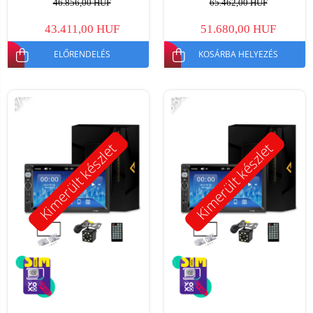
46.856,00 HUF
65.462,00 HUF
43.411,00 HUF
51.680,00 HUF
ELŐRENDELÉS
KOSÁRBA HELYEZÉS
-47%
-53%
Kimerült készlet
Kimerült készlet