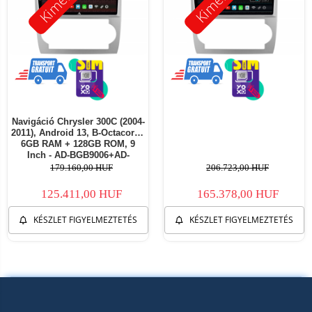
Navigáció Chrysler 300C (2004-
2011), Android 13, B-Octacore /
6GB RAM + 128GB ROM, 9
Inch - AD-BGB9006+AD-
BGRKIT423
179.160,00 HUF
206.723,00 HUF
125.411,00 HUF
165.378,00 HUF
KÉSZLET FIGYELMEZTETÉS
KÉSZLET FIGYELMEZTETÉS