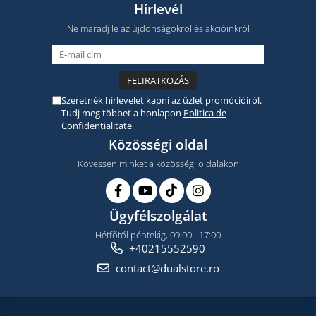
Hírlevél
Ne maradj le az újdonságokrol és akcióinkról
Szeretnék hírlevelet kapni az üzlet promócióiról.
Tudj meg többet a honlapon
Politica de
Confidentialitate
Közösségi oldal
Kövessen minket a közösségi oldalakon
Ügyfélszolgálat
Hétfőtől péntekig, 09:00 - 17:00
+40215552590
contact@dualstore.ro