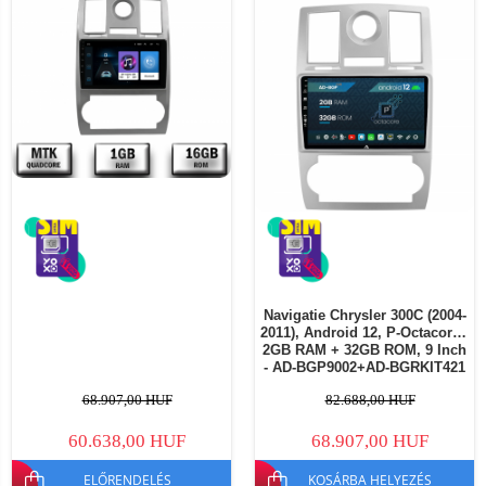
Navigatie Chrysler 300C (2004-
2011), Android 12, P-Octacore /
2GB RAM + 32GB ROM, 9 Inch
- AD-BGP9002+AD-BGRKIT421
68.907,00 HUF
82.688,00 HUF
60.638,00 HUF
68.907,00 HUF
ELŐRENDELÉS
KOSÁRBA HELYEZÉS