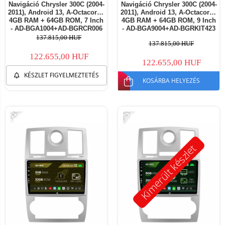
Navigáció Chrysler 300C (2004-
Navigáció Chrysler 300C (2004-
2011), Android 13, A-Octacore /
2011), Android 13, A-Octacore /
4GB RAM + 64GB ROM, 7 Inch
4GB RAM + 64GB ROM, 9 Inch
- AD-BGA1004+AD-BGRCR006
- AD-BGA9004+AD-BGRKIT423
137.815,00 HUF
137.815,00 HUF
122.655,00 HUF
122.655,00 HUF
KÉSZLET FIGYELMEZTETÉS
KOSÁRBA HELYEZÉS
-14%
-25%
Kimerült készlet