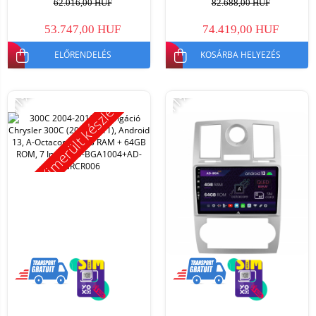
62.016,00 HUF
82.688,00 HUF
53.747,00 HUF
74.419,00 HUF
ELŐRENDELÉS
KOSÁRBA HELYEZÉS
-11%
-11%
Kimerült készlet