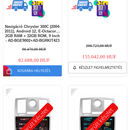
Navigáció Chrysler 300C (2004-
2011), Android 12, E-Octacore /
2GB RAM + 32GB ROM, 9 Inch
- AD-BGE9002+AD-BGRKIT423
206.723,00 HUF
96.470,00 HUF
155.042,00 HUF
82.688,00 HUF
KÉSZLET FIGYELMEZTETÉS
KOSÁRBA HELYEZÉS
-30%
-20%
Kimerült készlet
Kimerült készlet