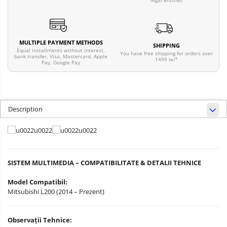
legal entities
MULTIPLE PAYMENT METHODS
SHIPPING
Equal installments without interest,
You have free shipping for orders over
bank transfer, Visa, Mastercard, Apple
1499 lei*
Pay, Google Pay
Description
SISTEM MULTIMEDIA – COMPATIBILITATE & DETALII TEHNICE
Model Compatibil:
Mitsubishi L200 (2014 – Prezent)
Observații Tehnice: