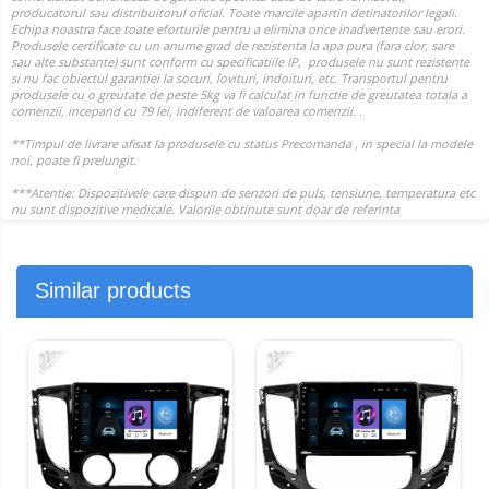
Similar products
-12%
-12%
-