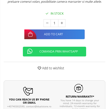
preluare comenzi volan, posibilitate camera marsarier si multe altele.
IN STOCK
ADD TO CART
COMANDA PRIN WHATSAPP
Add to wishlist
RETURN/WARRANTY*
YOU CAN REACH US BY PHONE
You have 14 days to change your
OR EMAIL
mind. 24-month warranty for
individuals, 12-month warranty for
+40740302590,
contact@dualstore.ro