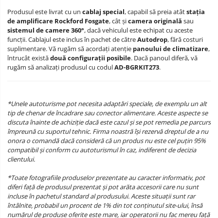
Produsul este livrat cu un
cablaj special
, capabil să preia atât
stația
de amplificare Rockford Fosgate
, cât și
camera originală
sau
sistemul de camere 360°
, dacă vehiculul este echipat cu aceste
funcții. Cablajul este inclus în pachet de către
Autodrop
, fără costuri
suplimentare. Vă rugăm să acordați atenție
panoului de climatizare
,
întrucât există
două configurații posibile
. Dacă panoul diferă, vă
rugăm să analizați produsul cu codul
AD-BGRKIT273
.
*Unele autoturisme pot necesita adaptări speciale, de exemplu un alt
tip de chenar de încadrare sau conector alimentare. Aceste aspecte se
discuta înainte de achiziție dacă este cazul și se pot remedia pe parcurs
împreună cu suportul tehnic. Firma noastră își rezervă dreptul de a nu
onora o comandă dacă consideră că un produs nu este cel puțin 95%
compatibil și conform cu autoturismul în caz, indiferent de decizia
clientului.
*Toate fotografiile produselor prezentate au caracter informativ, pot
diferi față de produsul prezentat și pot arăta accesorii care nu sunt
incluse în pachetul standard al produsului. Aceste situații sunt rar
întâlnite, probabil un procent de 1% din tot conținutul site-ului, însă
numărul de produse oferite este mare, iar operatorii nu fac mereu față