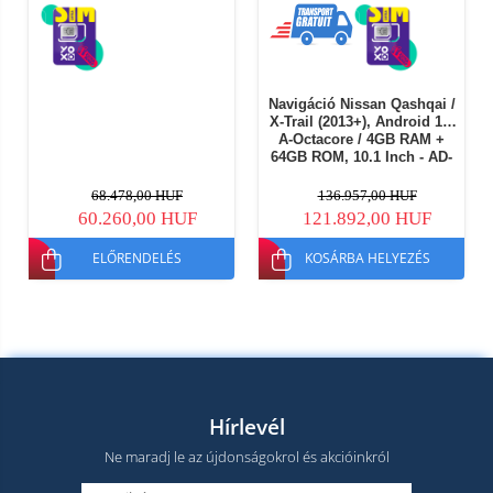
Navigáció Nissan Qashqai /
X-Trail (2013+), Android 13,
A-Octacore / 4GB RAM +
64GB ROM, 10.1 Inch - AD-
BGA10004+AD-BGRKIT164
68.478,00 HUF
136.957,00 HUF
60.260,00 HUF
121.892,00 HUF
ELŐRENDELÉS
KOSÁRBA HELYEZÉS
Hírlevél
Ne maradj le az újdonságokrol és akcióinkról