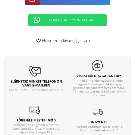
COMANDA PRIN WHATSAPP
Helyezze a kívánságlistára
VISSZAKÜLDÉS/GARANCIA*
14 nap áll rendelkezésedre, hogy
ELÉRHETSZ MINKET TELEFONON
meggondold magad. 24 hónapos
VAGY E-MAILBEN
garancia magánszemélyek számára,
+40740302590,
contact@dualstore.ro
12 hónapos garancia jogi személyek
számára
TÖBBFÉLE FIZETÉSI MÓD
INGYENES
Kamatmentes egyenlő részletek,
Ingyenes szállítást kapsz 1499 lej
banki átutalás, Visa, Mastercard,
feletti rendelések esetén*
Apple Pay, Google Pay