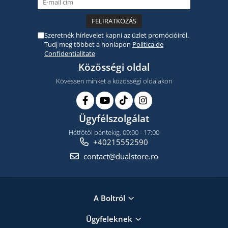
Szeretnék hírlevelet kapni az üzlet promócióiról.
Tudj meg többet a honlapon
Politica de
Confidentialitate
Közösségi oldal
Kövessen minket a közösségi oldalakon
Ügyfélszolgálat
Hétfőtől péntekig, 09:00 - 17:00
+40215552590
contact@dualstore.ro
A Boltról
Ügyfeleknek