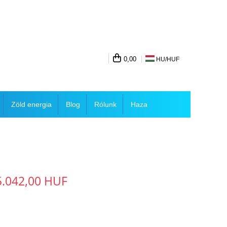
0,00
HU/
HUF
Zöld energia
Blog
Rólunk
Haza
5.042,00 HUF