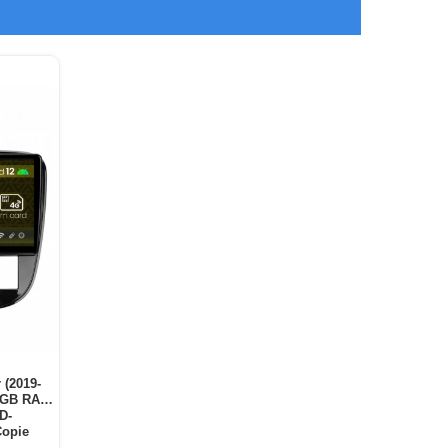
 (2019-
 2GB RAM
D-
opie