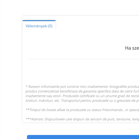
Smart Home
Személyi ápolási termékek
Gadgets tartozék
Vélemények
(0)
Kamerás drónok
Külső akkumulátor
Ha sze
Az autó tartozékai
Lifestyle
Hordozható hangszórók
Vonalkód olvasók
Hordozható elektromos
állomások és napelemek
Napelemek
Elektromos járműtöltő
állomások
Android médialejátszó
TV Box
Újrazárt