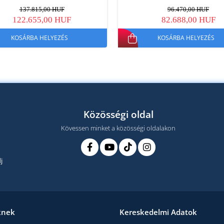
137.815,00 HUF
96.470,00 HUF
122.655,00 HUF
82.688,00 HUF
KOSÁRBA HELYEZÉS
KOSÁRBA HELYEZÉS
Közösségi oldal
Kövessen minket a közösségi oldalakon
j
knek
Kereskedelmi Adatok