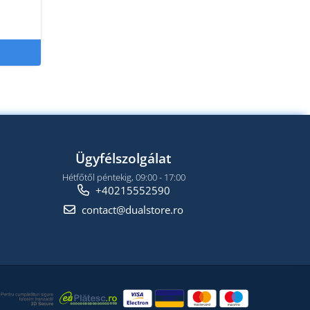
Ügyfélszolgálat
Hétfőtől péntekig, 09:00 - 17:00
+40215552590
contact@dualstore.ro