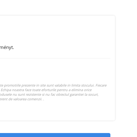
eményt.