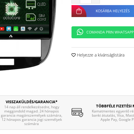
KOSÁRBA HELYEZÉS
COMANDA PRIN WHATSAPP
Helyezze a kívánságlistára
VISSZAKÜLDÉS/GARANCIA*
TÖBBFÉLE FIZETÉSI
14 nap áll rendelkezésedre, hogy
meggondold magad. 24 hónapos
Kamatmentes egyenlő rés
garancia magánszemélyek számára,
banki átutalás, Visa, Mas
12 hónapos garancia jogi személyek
Apple Pay, Google P
számára