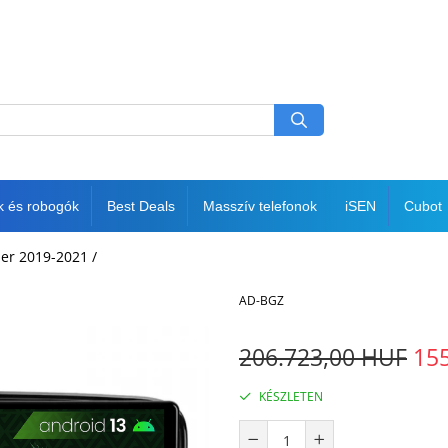
k és robogók
Best Deals
Masszív telefonok
iSEN
Cubot
er 2019-2021 /
AD-BGZ
206.723,00 HUF
15
KÉSZLETEN