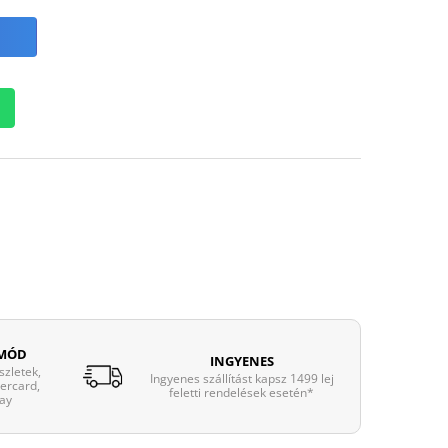
 MÓD
INGYENES
zletek,
Ingyenes szállítást kapsz 1499 lej
tercard,
feletti rendelések esetén*
ay