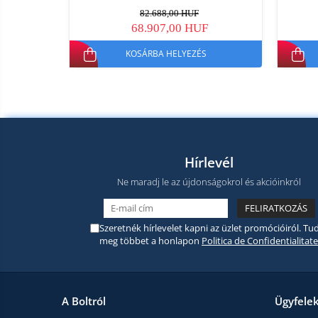
82.688,00 HUF
68.907,00 HUF
KOSÁRBA HELYEZÉS
Hírlevél
Ne maradj le az újdonságokrol és akcióinkról
Szeretnék hírlevelet kapni az üzlet promócióiról. Tud
meg többet a honlapon
Politica de Confidentialitate
A Boltról
Ügyfele