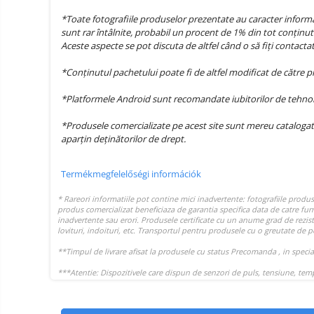
termékek
Miracast
*Toate fotografiile produselor prezentate au caracter informat
Érintésmentes
sunt rar întâlnite, probabil un procent de 1% din tot conținutu
Tartozék
hőmérők
Aceste aspecte se pot discuta de altfel când o să fiți contact
Robotporszívók,
*Conținutul pachetului poate fi de altfel modificat de către 
alkatrészek
és
Pótalkatrészek és kiegészítők
*Platformele Android sunt recomandate iubitorilor de tehnolog
tartozékok
Telefon tartozékok
*Produsele comercializate pe acest site sunt mereu catalogat
Telefon alkatrészek
aparțin deținătorilor de drept.
Termékmegfelelőségi információk