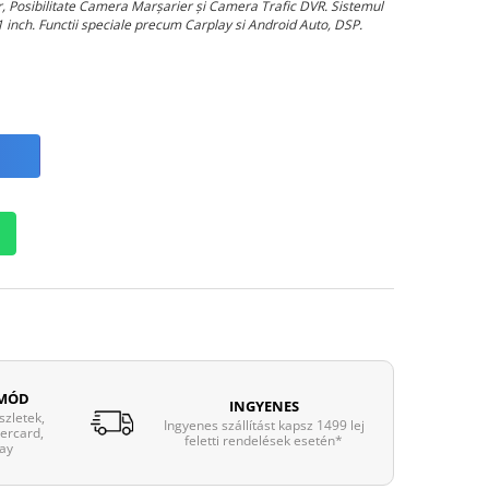
ar, Posibilitate Camera Marșarier și Camera Trafic DVR. Sistemul
 inch. Functii speciale precum Carplay si Android Auto, DSP.
 MÓD
INGYENES
zletek,
Ingyenes szállítást kapsz 1499 lej
tercard,
feletti rendelések esetén*
ay