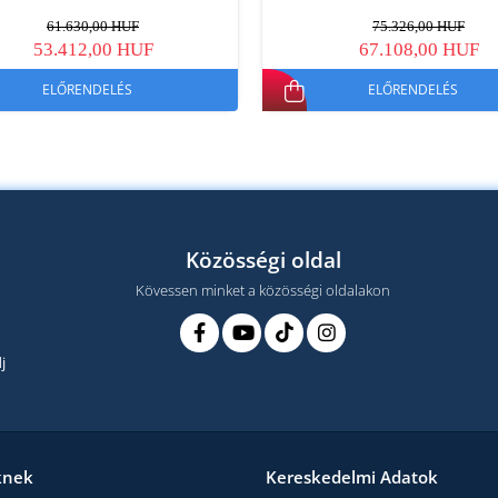
61.630,00 HUF
75.326,00 HUF
53.412,00 HUF
67.108,00 HUF
ELŐRENDELÉS
ELŐRENDELÉS
Közösségi oldal
Kövessen minket a közösségi oldalakon
j
knek
Kereskedelmi Adatok