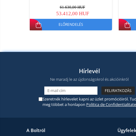
61.630,00 HUF
53.412,00 HUF
ELŐRENDELÉS
Hírlevél
Ne maradj le az újdonságokrol és akcióinkról
Szeretnék hírlevelet kapni az üzlet promócióiról. Tud
meg többet a honlapon
Politica de Confidentialitate
A Boltról
Ügyfele