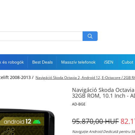
k és robogók
Best Deals
Masszív telefonok
iSEN
Cubot
celift 2008-2013 /
Navigáció Skoda Octavia 2, Android 12, E-Octacore / 2G
Navigáció Skoda Octavia
32GB ROM, 10.1 Inch -
AD-BGE
95.870,00 HUF
82.1
Navigație Android Dedicată pentru S