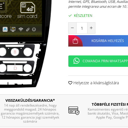
Internet, GPS, Bluetooth, USB, Auxili
permite integrarea unui ecran de 10.1
KÉSZLETEN
KOSÁRBA HELYEZÉS
COMANDA PRIN WHATSAPP
Helyezze a kívánságlistára
VISSZAKÜLDÉS/GARANCIA*
TÖBBFÉLE FIZETÉSI
14 nap áll rendelkezésedre, hogy
meggondold magad. 24 hónapos
Kamatmentes egyenlő rés
garancia magánszemélyek számára,
banki átutalás, Visa, Mas
12 hónapos garancia jogi személyek
Apple Pay, Google P
számára