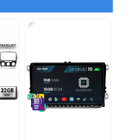
-14%
-31%