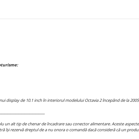
oturisme:
display de 10.1 inch în interiorul modelului Octavia 2 începând de la 2005.
_____________________________
 un alt tip de chenar de încadrare sau conector alimentare. Aceste aspecte se
ră își rezervă dreptul de a nu onora o comandă dacă consideră că un produs