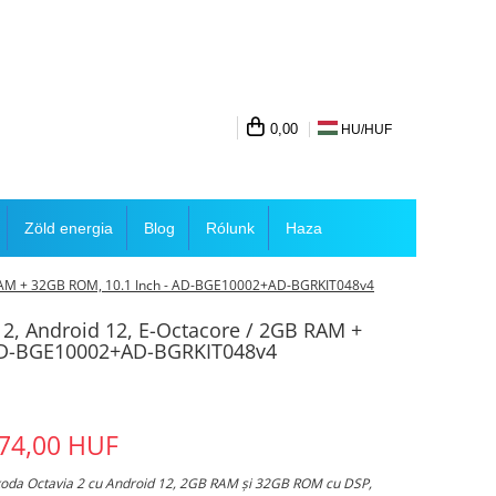
0,00
HU/
HUF
Zöld energia
Blog
Rólunk
Haza
B RAM + 32GB ROM, 10.1 Inch - AD-BGE10002+AD-BGRKIT048v4
 2, Android 12, E-Octacore / 2GB RAM +
 AD-BGE10002+AD-BGRKIT048v4
74,00 HUF
koda Octavia 2 cu Android 12, 2GB RAM și 32GB ROM cu DSP,