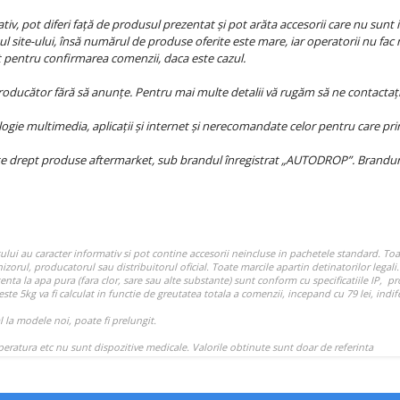
iv, pot diferi față de produsul prezentat și pot arăta accesorii care nu sunt i
l site-ului, însă numărul de produse oferite este mare, iar operatorii nu fac 
at pentru confirmarea comenzii, daca este cazul.
producător fără să anunțe. Pentru mai multe detalii vă rugăm să ne contactați
ie multimedia, aplicații și internet și nerecomandate celor pentru care princ
e drept produse aftermarket, sub brandul înregistrat „AUTODROP”. Branduril