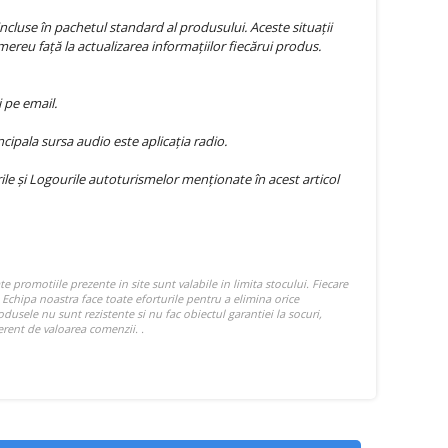
ncluse în pachetul standard al produsului. Aceste situații
mereu față la actualizarea informațiilor fiecărui produs.
 pe email.
ipala sursa audio este aplicația radio.
e și Logourile autoturismelor menționate în acest articol