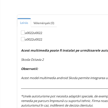
Smart Home
Személyi ápolási termékek
Gadgets tartozék
Leírás
Vélemények
(0)
Kamerás drónok
Külső akkumulátor
Az autó tartozékai
Lifestyle
Acest multimedia poate fi instalat pe următoarele aut
Hordozható hangszórók
Skoda Octavia 2
Vonalkód olvasók
Observatii:
Hordozható elektromos
állomások és napelemek
Acest model multimedia android Skoda permite integrarea unui 
Napelemek
________________________________________________________________________
Elektromos járműtöltő
állomások
*Unele autoturisme pot necesita adaptări speciale, de exemplu
Android médialejátszó
remedia pe parcurs împreună cu suportul tehnic. Firma noast
autoturismul în caz, indiferent de decizia clientului.
TV Box
Újrazárt