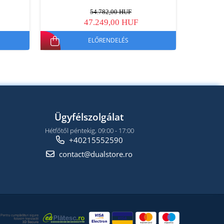
54.782,00 HUF
47.249,00 HUF
ELŐRENDELÉS
Ügyfélszolgálat
Hétfőtől péntekig, 09:00 - 17:00
+40215552590
contact@dualstore.ro