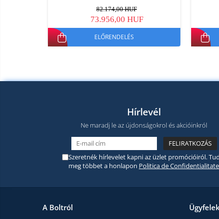
82.174,00 HUF
73.956,00 HUF
ELŐRENDELÉS
Hírlevél
Ne maradj le az újdonságokrol és akcióinkról
Szeretnék hírlevelet kapni az üzlet promócióiról. Tud
meg többet a honlapon
Politica de Confidentialitate
A Boltról
Ügyfele