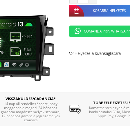
KOSÁRBA HELYEZÉS
COMANDA PRIN WHATSAPP
Helyezze a kívánságlistára
VISSZAKÜLDÉS/GARANCIA*
TÖBBFÉLE FIZETÉSI
14 nap áll rendelkezésedre, hogy
meggondold magad. 24 hónapos
Kamatmentes egyenlő rés
garancia magánszemélyek számára,
banki átutalás, Visa, Mas
12 hónapos garancia jogi személyek
Apple Pay, Google P
számára