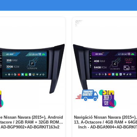
-11%
ie Nissan Navara (2015+), Android
Navigáció Nissan Navara (2015+)
ctacore / 2GB RAM + 32GB ROM, 9
13, A-Octacore / 4GB RAM + 64G
- AD-BGP9002+AD-BGRKIT163v2
Inch - AD-BGA9004+AD-BGRKI