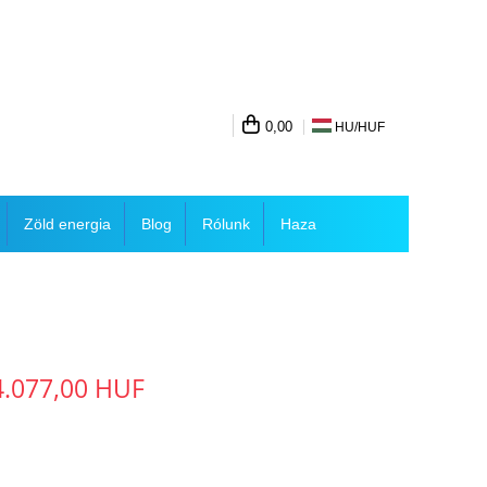
0,00
HU/
HUF
Zöld energia
Blog
Rólunk
Haza
4.077,00 HUF