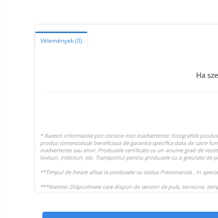
Smart Home
Személyi ápolási termékek
Gadgets tartozék
Vélemények
(0)
Kamerás drónok
Külső akkumulátor
Ha sze
Az autó tartozékai
Lifestyle
Hordozható hangszórók
Vonalkód olvasók
Hordozható elektromos
állomások és napelemek
Napelemek
Elektromos járműtöltő
állomások
Android médialejátszó
TV Box
Újrazárt