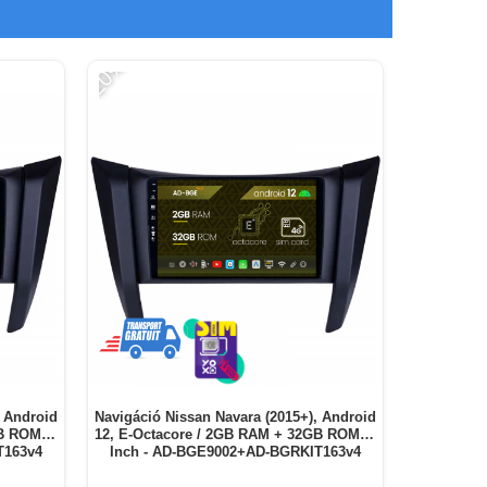
-20%
-11%
, Android
Navigáció Nissan Navara (2015+), Android
Navigáció 
B ROM, 9
12, E-Octacore / 2GB RAM + 32GB ROM, 9
13, A-Oct
T163v4
Inch - AD-BGE9002+AD-BGRKIT163v4
10.1 Inch