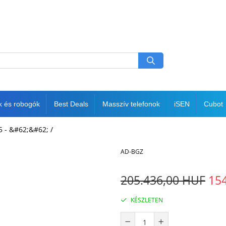
k és robogók
Best Deals
Masszív telefonok
iSEN
Cubot
5 - &#62;&#62; /
AD-BGZ
205.436,00 HUF
15
KÉSZLETEN