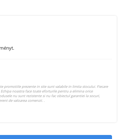
eményt.