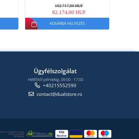
102.717,00 HUF
82.174,00 HUF
KOSÁRBA HELYEZÉS
Ügyfélszolgálat
Hétfőtől péntekig, 09:00 - 17:00
+40215552590
contact@dualstore.ro