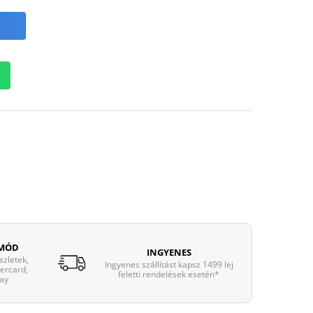
 MÓD
INGYENES
zletek,
Ingyenes szállítást kapsz 1499 lej
tercard,
feletti rendelések esetén*
ay