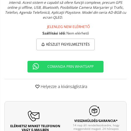
internă. Acest sistem e capabil să ofere funcţii complexe, precum GPS
online şi offline, USB, Bluetooth, Posibilitate Camera Marşarier şi Trafic,
Telefon, Agenda Telefonică, Aplicaţii Playstore. Model din seria AD-BGB cu
ecran QLED.
JELENLEG NEM ELÉRHETŐ
Szállítási idő:
Nem elérhető
KÉSZLET FIGYELMEZTETÉS
COMANDA PRIN WHATSAPP
Helyezze a kívánságlistára
VISSZAKÜLDÉS/GARANCIA*
14 nap áll rendelkezésedre, hogy
ELÉRHETSZ MINKET TELEFONON
meggondold magad. 24 hónapos
VAGY E-MAILBEN