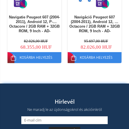
Navigatie Peugeot 607 (2004-
Navigáció Peugeot 607
2011), Android 12, P-
(2004-2011), Android 12, E-
Octacore / 2GB RAM + 32GB
Octacore / 2GB RAM + 32GB
ROM, 9 Inch - AD-
ROM, 9 Inch - AD-
BGP9002+AD-BGRKIT266V4
BGE9002+AD-BGRKIT266V6
82.026,00 HUF
95.697,00 HUF
68.355,00 HUF
82.026,00 HUF
KOSÁRBA HELYEZÉS
KOSÁRBA HELYEZÉS
Hírlevél
Ne maradj le az újdonságokrol és akcióinkról