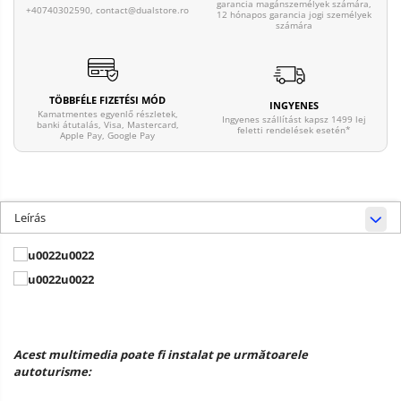
garancia magánszemélyek számára,
+40740302590,
contact@dualstore.ro
12 hónapos garancia jogi személyek
számára
TÖBBFÉLE FIZETÉSI MÓD
INGYENES
Kamatmentes egyenlő részletek,
Ingyenes szállítást kapsz 1499 lej
banki átutalás, Visa, Mastercard,
feletti rendelések esetén*
Apple Pay, Google Pay
Leírás
Acest multimedia poate fi instalat pe următoarele
autoturisme: