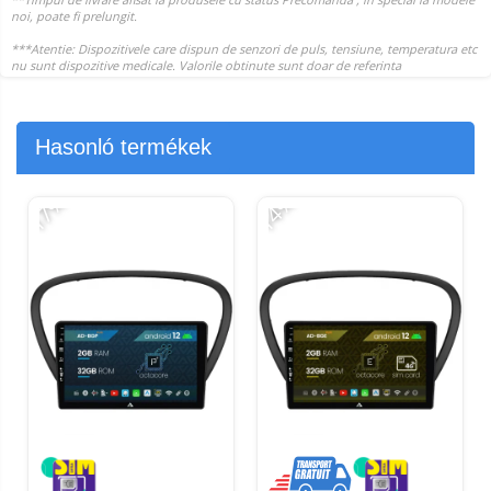
Hasonló termékek
-17%
-14%
-