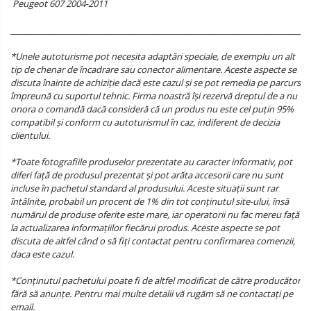
Peugeot 607 2004-2011
______________________________________________________________________________________
*Unele autoturisme pot necesita adaptări speciale, de exemplu un alt
tip de chenar de încadrare sau conector alimentare. Aceste aspecte se
discuta înainte de achiziție dacă este cazul și se pot remedia pe parcurs
împreună cu suportul tehnic. Firma noastră își rezervă dreptul de a nu
onora o comandă dacă consideră că un produs nu este cel puțin 95%
compatibil și conform cu autoturismul în caz, indiferent de decizia
clientului.
*Toate fotografiile produselor prezentate au caracter informativ, pot
diferi față de produsul prezentat și pot arăta accesorii care nu sunt
incluse în pachetul standard al produsului. Aceste situații sunt rar
întâlnite, probabil un procent de 1% din tot conținutul site-ului, însă
numărul de produse oferite este mare, iar operatorii nu fac mereu față
la actualizarea informațiilor fiecărui produs. Aceste aspecte se pot
discuta de altfel când o să fiți contactat pentru confirmarea comenzii,
daca este cazul.
*Conținutul pachetului poate fi de altfel modificat de către producător
fără să anunțe. Pentru mai multe detalii vă rugăm să ne contactați pe
email.