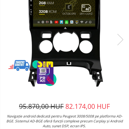
95.870,00 HUF
82.174,00 HUF
Navigație android dedicată pentru Peugeot 3008/5008 pe platforma AD-
BGE. Sistemul AD-BGE oferă funcții complexe precum Carplay și Android
Auto, sunet DSP, ecran IPS.