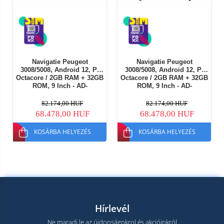
Navigatie Peugeot
Navigatie Peugeot
3008/5008, Android 12, P-
3008/5008, Android 12, P-
Octacore / 2GB RAM + 32GB
Octacore / 2GB RAM + 32GB
ROM, 9 Inch - AD-
ROM, 9 Inch - AD-
BGP9002+AD-BGRKIT260
BGP9002+AD-BGRKIT259
82.174,00 HUF
82.174,00 HUF
68.478,00 HUF
68.478,00 HUF
KOSÁRBA HELYEZÉS
KOSÁRBA HELYEZÉS
Hírlevél
Ne maradj le az újdonságokrol és akcióinkról