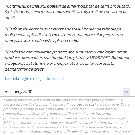
*Conținutul pachetului poate fi de altfel modificat de către producător
fără să anunțe. Pentru mai multe detalii vă rugăm să ne contactați pe
email.
*Platformele Android sunt recomandate iubitorilor de tehnologie
multimedia, aplicații și internet și nerecomandate celor pentru care
principala sursa audio este aplicația radio.
*Produsele comercializate pe acest site sunt mereu catalogate drept
produse aftermarket, sub brandul înregistrat „AUTODROP”. Brandurile
și Logourile autoturismelor menționate în acest articol aparțin
deținătorilor de drept.
Termékmegfelelőségi információk
Vélemények
(0)