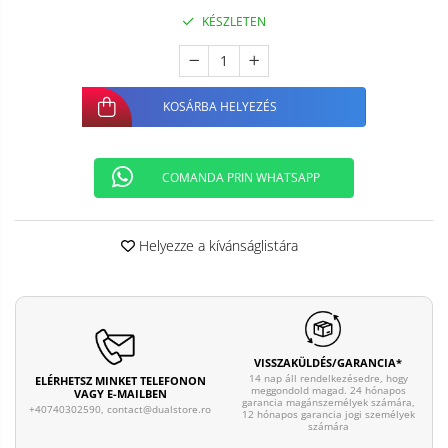
KÉSZLETEN
KOSÁRBA HELYEZÉS
COMANDA PRIN WHATSAPP
Helyezze a kívánságlistára
VISSZAKÜLDÉS/GARANCIA*
14 nap áll rendelkezésedre, hogy
ELÉRHETSZ MINKET TELEFONON
meggondold magad. 24 hónapos
VAGY E-MAILBEN
garancia magánszemélyek számára,
+40740302590,
contact@dualstore.ro
12 hónapos garancia jogi személyek
számára