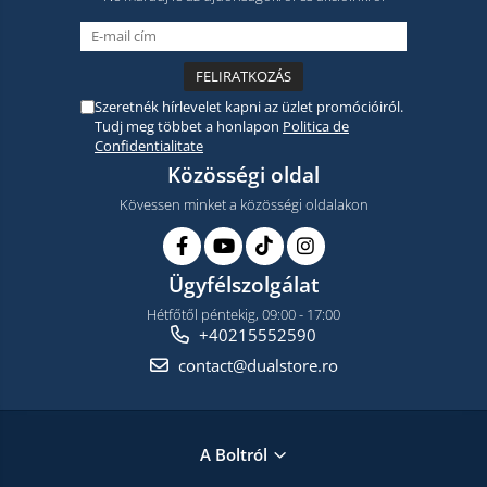
Szeretnék hírlevelet kapni az üzlet promócióiról.
Tudj meg többet a honlapon
Politica de
Confidentialitate
Közösségi oldal
Kövessen minket a közösségi oldalakon
Ügyfélszolgálat
Hétfőtől péntekig, 09:00 - 17:00
+40215552590
contact@dualstore.ro
A Boltról