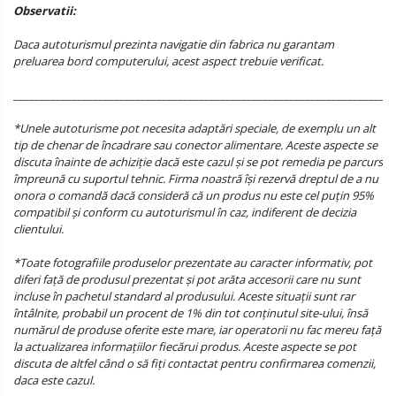
Observatii:
Daca autoturismul prezinta navigatie din fabrica nu garantam
preluarea bord computerului, acest aspect trebuie verificat.
_______________________________________________________________________
_
*Unele autoturisme pot necesita adaptări speciale, de exemplu un alt
tip de chenar de încadrare sau conector alimentare. Aceste aspecte se
discuta înainte de achiziție dacă este cazul și se pot remedia pe parcurs
împreună cu suportul tehnic. Firma noastră își rezervă dreptul de a nu
onora o comandă dacă consideră că un produs nu este cel puțin 95%
compatibil și conform cu autoturismul în caz, indiferent de decizia
clientului.
*Toate fotografiile produselor prezentate au caracter informativ, pot
diferi față de produsul prezentat și pot arăta accesorii care nu sunt
incluse în pachetul standard al produsului. Aceste situații sunt rar
întâlnite, probabil un procent de 1% din tot conținutul site-ului, însă
numărul de produse oferite este mare, iar operatorii nu fac mereu față
la actualizarea informațiilor fiecărui produs. Aceste aspecte se pot
discuta de altfel când o să fiți contactat pentru confirmarea comenzii,
daca este cazul.