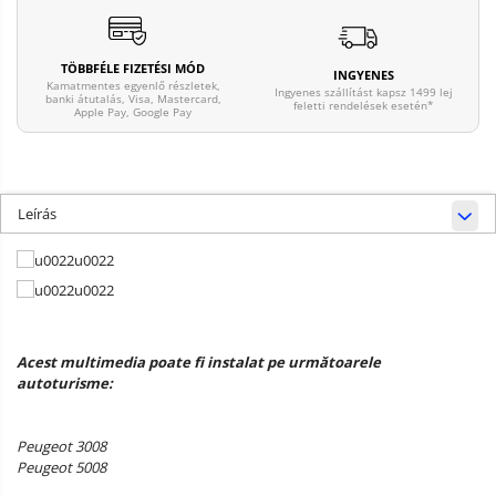
TÖBBFÉLE FIZETÉSI MÓD
INGYENES
Kamatmentes egyenlő részletek,
Ingyenes szállítást kapsz 1499 lej
banki átutalás, Visa, Mastercard,
feletti rendelések esetén*
Apple Pay, Google Pay
Leírás
Acest multimedia poate fi instalat pe următoarele
autoturisme:
Peugeot 3008
Peugeot 5008