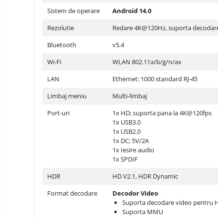
Oglinzi auto smart cu camera
Sistem de operare
Android 14.0
Camere Supraveghere
Rezolutie
Redare 4K@120Hz, suporta decodar
Mini Video Camera
Bluetooth
v5.4
Accesorii Camere
Supraveghere
Wi-Fi
WLAN 802.11a/b/g/n/ax
Casti
LAN
Ethernet: 1000 standard RJ-45
Casti Wireless
Ceasuri
Limbaj meniu
Multi-limbaj
si Inele
Casti cu Fir
smart,
Trotinete
Port-uri
1x HD; suporta pana la 4K@120fps
bratari
Casti Profesionale
electrice
1x USB3.0
fitness
si
1x USB2.0
Smartwatch
accesorii
1x DC; 5V/2A
Ceasuri Smart pentru copii
1x Iesire audio
1x SPDIF
Bratari Fitness
HDR
HD V2.1, HDR Dynamic
Inel Smart
Format decodare
Decodor Video
Accesorii Smartwatch
Suporta decodare video pentru H.
Trotinete
Biciclete
Suporta MMU