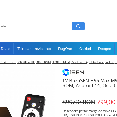
 Deals
Telefoane rezistente
RugOne
Oukitel
Doogee
S AI Smart, 8K Ultra HD, 8GB RAM, 128GB ROM, Android 14, Octa Core, WiFi 6, B
TV Box iSEN H96 Max M9
ROM, Android 14, Octa Co
899,00 RON
799,00
Descoperă performanța de top cu TV 
HD, 8GB RAM, 128GB ROM, Android 14, 