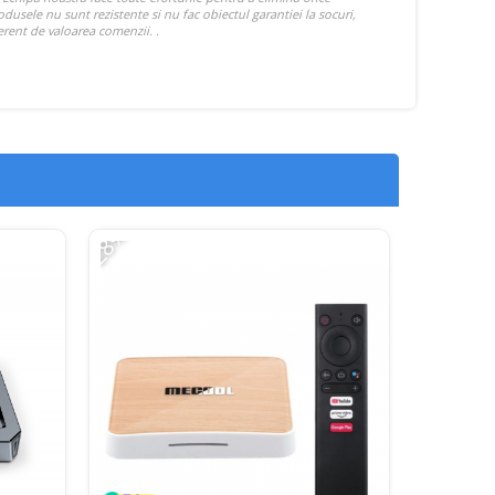
-28%
-45%