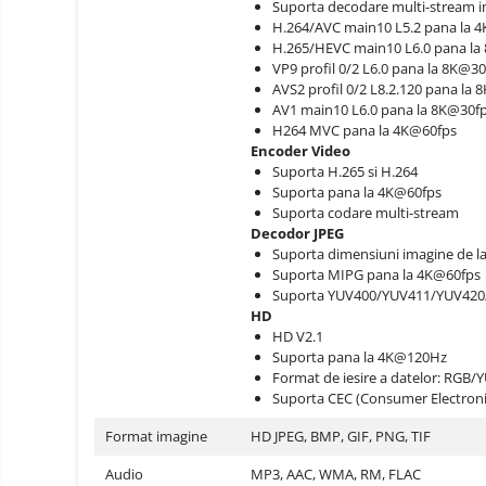
electrice
Suporta decodare multi-stream in
Piese si accesorii
H.264/AVC main10 L5.2 pana la 
Gadgets
H.265/HEVC main10 L6.0 pana la
Smart Home
VP9 profil 0/2 L6.0 pana la 8K@
AVS2 profil 0/2 L8.2.120 pana l
Produse Ingrijire Personala
AV1 main10 L6.0 pana la 8K@30f
Accesorii Gadgets
H264 MVC pana la 4K@60fps
Encoder Video
Drone cu Camera
Suporta H.265 si H.264
Baterii externe
Suporta pana la 4K@60fps
Suporta codare multi-stream
Accesorii Auto
Decodor JPEG
Suporta dimensiuni imagine de l
Lifestyle
Suporta MIPG pana la 4K@60fps
Boxe Portabile
Suporta YUV400/YUV411/YUV42
HD
Cititoare Cod Bare
HD V2.1
Suporta pana la 4K@120Hz
Navigații auto dedicate
Format de iesire a datelor: RGB
Power station - Stații de
Suporta CEC (Consumer Electronic
energie electrică portabile
Format imagine
HD JPEG, BMP, GIF, PNG, TIF
Panouri solare portabile
Statii incarcare masini
Audio
MP3, AAC, WMA, RM, FLAC