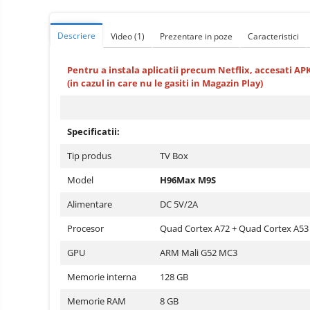
Telefoane mobile ZTE Nubia
Telefoane mobile ALTE
Descriere
Video
(1)
Prezentare in poze
Caracteristici
BRANDURI
Tablete PC, mini PC si
Pentru a instala aplicatii precum Netflix, accesati AP
laptopuri
(in cazul in care nu le gasiti in Magazin Play)
Tablete PC
Tablete pc cu proiector video
Tablete rezistente
Specificatii:
Tablete pentru copii
Tip produs
TV Box
Laptop-uri
Model
H96Max M9S
Monitoare pc
Alimentare
DC 5V/2A
Mini Pc
Procesor
Quad Cortex A72 + Quad Cortex A53
Accesorii
GPU
ARM Mali G52 MC3
TV si Proiectoare Smart
Memorie interna
128 GB
Camere auto, home si sport
Camere auto DVR
Memorie RAM
8 GB