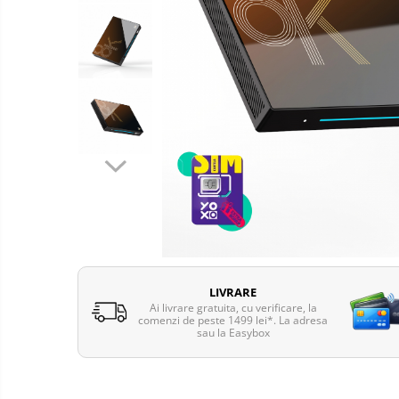
Telefoane mobile Oukitel
Telefoane mobile Ulefone
Telefoane mobile Unihertz
Telefoane mobile Cubot
Telefoane mobile Blackview
Telefoane mobile OSCAL
Telefoane mobile Fossibot
Telefoane mobile Lagenio
Telefoane mobile Samsung
Telefoane mobile iSEN
Telefoane mobile F150
Telefoane mobile HUAWEI
LIVRARE
Telefoane mobile iHunt
Ai livrare gratuita, cu verificare, la
comenzi de peste 1499 lei*. La adresa
Telefoane mobile Xiaomi
sau la Easybox
Telefoane mobile AGM
Telefoane mobile Realme