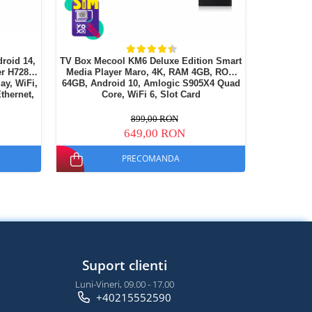
roid 14,
TV Box Mecool KM6 Deluxe Edition Smart
TV Box H9
r H728
Media Player Maro, 4K, RAM 4GB, ROM
4K, RAM 2
ay, WiFi,
64GB, Android 10, Amlogic S905X4 Quad
11, RK331
thernet,
Core, WiFi 6, Slot Card
899,00 RON
649,00 RON
PRECOMANDA
Suport clienti
Luni-Vineri, 09.00 - 17.00
+40215552590