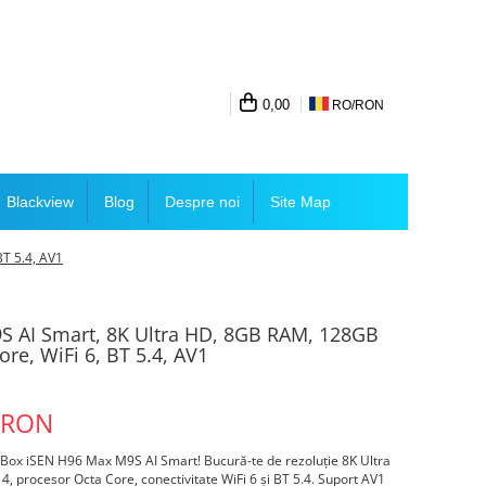
0,00
RO/
RON
Blackview
Blog
Despre noi
Site Map
T 5.4, AV1
S AI Smart, 8K Ultra HD, 8GB RAM, 128GB
re, WiFi 6, BT 5.4, AV1
 RON
Box iSEN H96 Max M9S AI Smart! Bucură-te de rezoluție 8K Ultra
procesor Octa Core, conectivitate WiFi 6 și BT 5.4. Suport AV1