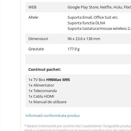
electrice
WEB
Google Play Store, Netflix, Hulu, Fli
Media player cu Android
TV Box
Produse
Altele
Suporta Email, Office Suit etc.
resigilate
Suporta functia DLNA
Accesorii
Suporta tastatura/mouse wireless 2
Termometre
Miracast
non
Dimensiuni
96 x 23.6 x 138 mm
contact
Aspiratoare
robot,
Greutate
177.9 g
piese si
Piese de schimb telefoane
accesorii
mobile
Continut pachet:
1x TV Box
H96Max M9S
1x Alimentator
1x Telecomanda
1x Cablu HDMI
1x Manual de utilizare
Informatii conformitate produs