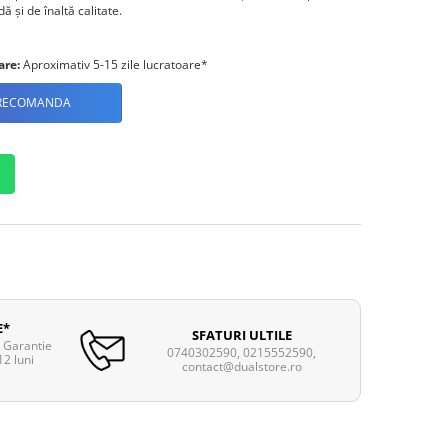
 și de înaltă calitate.
are:
Aproximativ 5-15 zile lucratoare*
RECOMANDA
E*
SFATURI ULTILE
. Garantie
0740302590, 0215552590,
12 luni
contact@dualstore.ro