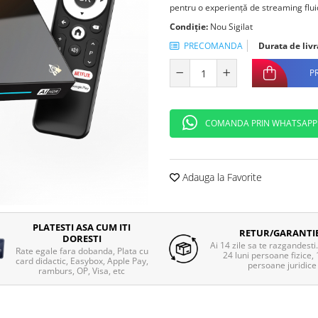
pentru o experiență de streaming fluidă
Condiție:
Nou Sigilat
PRECOMANDA
Durata de livr
P
COMANDA PRIN WHATSAPP
Adauga la Favorite
PLATESTI ASA CUM ITI
RETUR/GARANTI
DORESTI
Ai 14 zile sa te razgandesti
Rate egale fara dobanda, Plata cu
24 luni persoane fizice, 
card didactic, Easybox, Apple Pay,
persoane juridice
ramburs, OP, Visa, etc