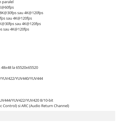
 paralel
4K@60fps
 8K@30fps sau 4K@120fps
30fps sau 4K@120fps
a 8K@30fps sau 4K@120fps
ps sau 4K@120fps
a 48x48 la 65520x65520
0/YUV422/YUV440/YUV444
/YUV444/YUV422/YUV420 8/10-bit
 Control) si ARC (Audio Return Channel)