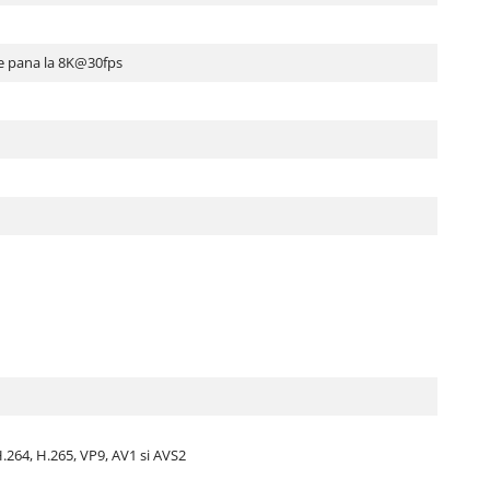
e pana la 8K@30fps
264, H.265, VP9, AV1 si AVS2