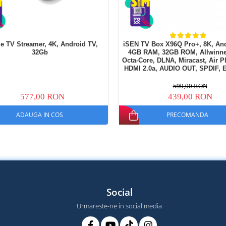
e TV Streamer, 4K, Android TV,
iSEN TV Box X96Q Pro+, 8K, And
32Gb
4GB RAM, 32GB ROM, Allwinne
Octa-Core, DLNA, Miracast, Air Pl
HDMI 2.0a, AUDIO OUT, SPDIF, E
TF Card Slot
599,00 RON
577,00 RON
439,00 RON
ADAUGA IN COS
PRECOMANDA
Social
Urmareste-ne in social media