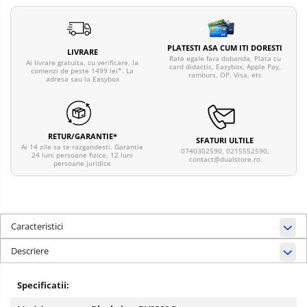
PLATESTI ASA CUM ITI DORESTI
LIVRARE
Rate egale fara dobanda, Plata cu
Ai livrare gratuita, cu verificare, la
card didactic, Easybox, Apple Pay,
comenzi de peste 1499 lei*. La
ramburs, OP, Visa, etc
adresa sau la Easybox
RETUR/GARANTIE*
SFATURI ULTILE
Ai 14 zile sa te razgandesti. Garantie
0740302590, 0215552590,
24 luni persoane fizice, 12 luni
contact@dualstore.ro
persoane juridice
Caracteristici
Descriere
Specificatii: