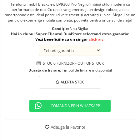
Telefonul mobil Blackview BV9300 Pro Negru îmbină stilul modern cu
Telefoane mobile ALTE BRANDURI
performanța de top. Cu un ecran generos și un design robust, acest
smartphone este ideal pentru divertisment și activități zilnice. Alege-l acum
pentru o experiență mobilă completă, potrivită pentru orice stil de viață!
Condiție:
Nou Sigilat
Hai in clubul Super Clientul DualStore selectand extra garantia:
Vezi beneficiile cu un singur
click aici
STOC 0 FURNIZOR - OUT OF STOCK
Durata de livrare:
Timpul de livrare indisponibil
ALERTA STOC
COMANDA PRIN WHATSAPP
Adauga la Favorite