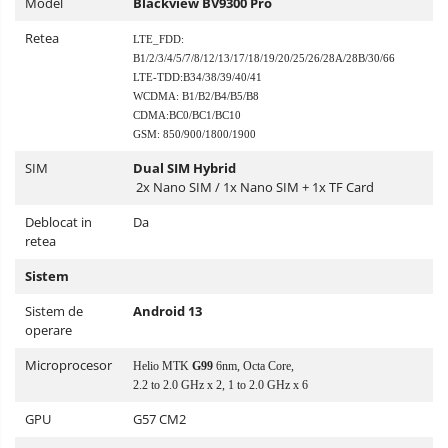
Model
Blackview BV9300 Pro
Retea
LTE_FDD:
B1/2/3/4/5/7/8/12/13/17/18/19/20/25/26/28A/28B/30/66
LTE-TDD:B34/38/39/40/41
WCDMA: B1/B2/B4/B5/B8
CDMA:BC0/BC1/BC10
GSM: 850/900/1800/1900
SIM
Dual SIM Hybrid
2x Nano SIM / 1x Nano SIM + 1x TF Card
Deblocat in
Da
retea
Sistem
Sistem de
Android 13
operare
Microprocesor
Helio MTK
G99
6nm, Octa Core,
2.2 to 2.0 GHz x 2, 1 to 2.0 GHz x 6
GPU
G57 CM2