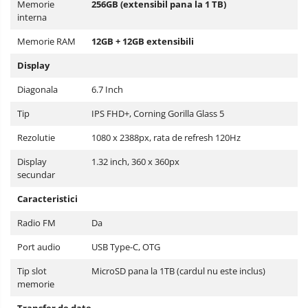
Memorie
256GB (extensibil pana la 1 TB)
interna
Memorie RAM
12GB + 12GB extensibili
Display
Diagonala
6.7 Inch
Tip
IPS FHD+, Corning Gorilla Glass 5
Rezolutie
1080 x 2388px, rata de refresh 120Hz
Display
1.32 inch, 360 x 360px
secundar
Caracteristici
Radio FM
Da
Port audio
USB Type-C, OTG
Tip slot
MicroSD pana la 1TB (cardul nu este inclus)
memorie