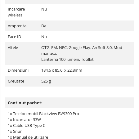
Incarcare
Nu
wireless
Amprenta
Da
Face ID
Nu
Altele
OTG, FM, NFC, Google Play, ArcSoft 8.0, Mod
manusa,
Lanterna 100 lumeni, Toolkit
Dimensiuni
184.6 x 85.6 x 22.8mm
Greutate
525 g
Continut pachet:
1x Telefon mobil Blackview BV9300 Pro
1x Incarcator 33W
1x Cablu USB Type C
1x Snur
1x Manual de utilizare