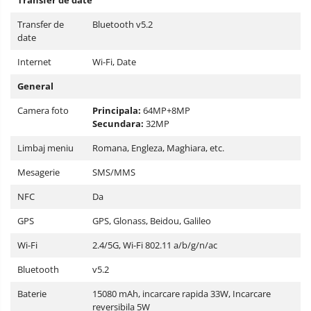
Transfer de date
Transfer de
Bluetooth v5.2
date
Internet
Wi-Fi, Date
General
Camera foto
Principala:
64MP+8MP
Secundara:
32MP
Limbaj meniu
Romana, Engleza, Maghiara, etc.
Mesagerie
SMS/MMS
NFC
Da
GPS
GPS, Glonass, Beidou, Galileo
Wi-Fi
2.4/5G, Wi-Fi 802.11 a/b/g/n/ac
Bluetooth
v5.2
Baterie
15080 mAh, incarcare rapida 33W, Incarcare
reversibila 5W