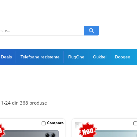
 Deals
Telefoane rezistente
RugOne
Oukitel
Doogee
1-
24
din
368
produse
-19%
Compara