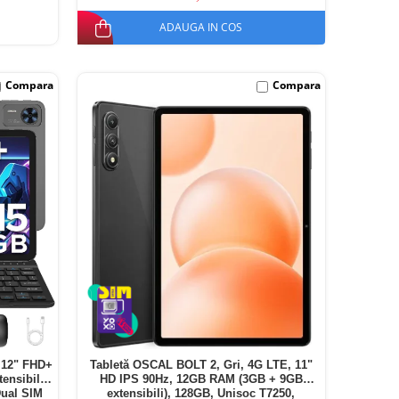
ADAUGA IN COS
Compara
Compara
 12" FHD+
Tabletă OSCAL BOLT 2, Gri, 4G LTE, 11"
nsibili),
HD IPS 90Hz, 12GB RAM (3GB + 9GB
Dual SIM
extensibili), 128GB, Unisoc T7250,