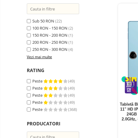
Telefoane mobile ZTE Nubia
Telefoane mobile ALTE
BRANDURI
Sub 50 RON
(22)
Tablete PC, mini PC si
100 RON - 150 RON
(2)
laptopuri
150 RON - 200 RON
(1)
Tablete PC
200 RON - 250 RON
(1)
Tablete pc cu proiector video
250 RON - 300 RON
(4)
Vezi mai multe
Tablete rezistente
Tablete pentru copii
RATING
Laptop-uri
Peste
(49)
Monitoare pc
Peste
(49)
Peste
(49)
Mini Pc
Peste
(49)
Tabletă B
Accesorii
Peste
(368)
11" HD I
24GB 
TV si Proiectoare Smart
2.0GHz,
PRODUCATORI
Camere auto, home si sport
Camere auto DVR