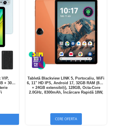
 VIP,
Tabletă Blackview LINK 5, Portocaliu, WiFi
GB + 30GB
6, 11" HD IPS, Android 17, 32GB RAM (8GB
terie
+ 24GB extensibili), 128GB, Octa-Core
Fi
2.0GHz, 8300mAh, Încărcare Rapidă 18W,
Bluetooth 5.4
CERE OFERTA