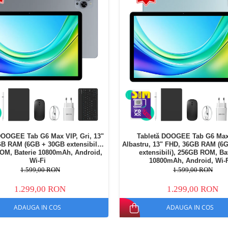
DOOGEE Tab G6 Max VIP, Gri, 13"
Tabletă DOOGEE Tab G6 Max
B RAM (6GB + 30GB extensibili),
Albastru, 13" FHD, 36GB RAM (6
OM, Baterie 10800mAh, Android,
extensibili), 256GB ROM, Ba
Wi-Fi
10800mAh, Android, Wi-
1.599,00 RON
1.599,00 RON
1.299,00 RON
1.299,00 RON
ADAUGA IN COS
ADAUGA IN COS