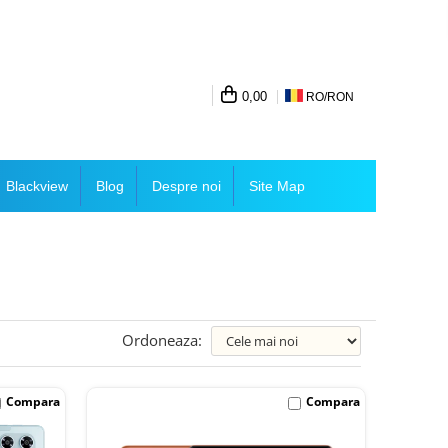
0,00
RO/
RON
Blackview
Blog
Despre noi
Site Map
Ordoneaza:
Compara
Compara