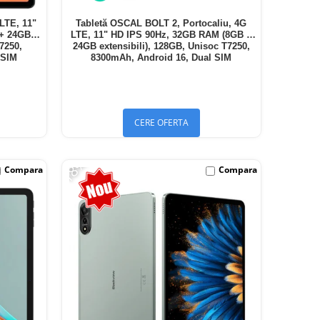
LTE, 11"
Tabletă OSCAL BOLT 2, Portocaliu, 4G
 + 24GB
LTE, 11" HD IPS 90Hz, 32GB RAM (8GB +
T7250,
24GB extensibili), 128GB, Unisoc T7250,
 SIM
8300mAh, Android 16, Dual SIM
CERE OFERTA
-18%
Compara
Compara