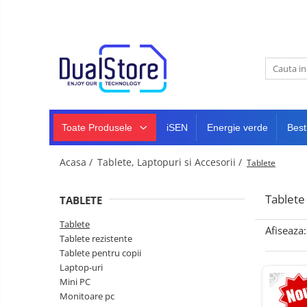
Noutati
Best Deals
Toate Produsele
Producatori Telefoane Mobila
Telefoane mobile
Toate ( smart si clasice )
Telefoane Rezistente
Toate Produsele
iSEN
Energie verde
Best
Telefoane cu proiector video
Telefoane (Smartphone) 5G
Acasa /
Tablete, Laptopuri si Accesorii /
Tablete
Telefoane cu camera termica
Tablete
TABLETE
Telefoane clasice
Tablete
Piese si accesorii telefoane
Afiseaza:
Tablete rezistente
mobile
Tablete pentru copii
Producatori telefoane
-19%
Laptop-uri
Telefoane mobile RugOne
Mini PC
Monitoare pc
Telefoane mobile Doogee