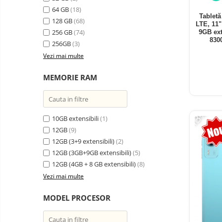
electrice
64 GB
(18)
Media player cu Android
Tablet
128 GB
(68)
LTE, 11
TV Box
Produse
256 GB
(74)
9GB ext
resigilate
830
Accesorii
256GB
(3)
Termometre
Vezi mai multe
Miracast
non
contact
Aspiratoare
MEMORIE RAM
robot,
piese si
Piese de schimb telefoane
accesorii
mobile
-13%
10GB extensibili
(1)
12GB
(9)
12GB (3+9 extensibili)
(2)
12GB (3GB+9GB extensibili)
(5)
12GB (4GB + 8 GB extensibili)
(8)
Vezi mai multe
MODEL PROCESOR