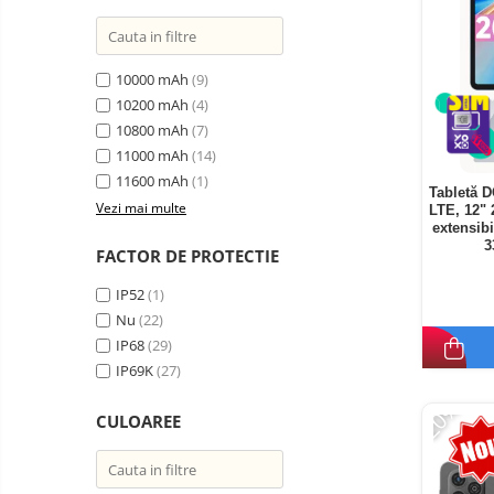
10000 mAh
(9)
10200 mAh
(4)
10800 mAh
(7)
11000 mAh
(14)
11600 mAh
(1)
Tabletă 
Vezi mai multe
LTE, 12"
extensib
3
FACTOR DE PROTECTIE
IP52
(1)
Nu
(22)
IP68
(29)
IP69K
(27)
-20%
CULOAREE