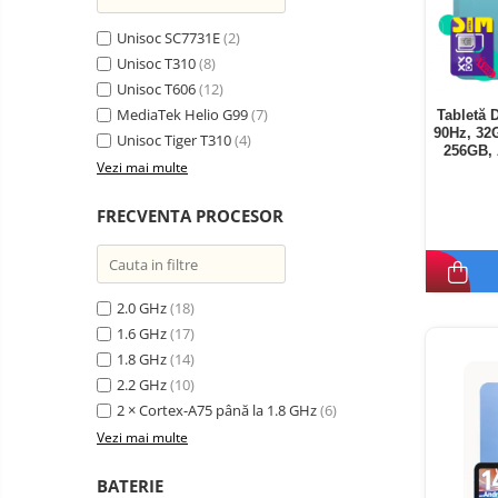
Unisoc SC7731E
(2)
Unisoc T310
(8)
Unisoc T606
(12)
MediaTek Helio G99
(7)
Tabletă 
90Hz, 32
Unisoc Tiger T310
(4)
256GB, 
Vezi mai multe
FRECVENTA PROCESOR
2.0 GHz
(18)
1.6 GHz
(17)
1.8 GHz
(14)
2.2 GHz
(10)
2 × Cortex-A75 până la 1.8 GHz
(6)
Vezi mai multe
BATERIE