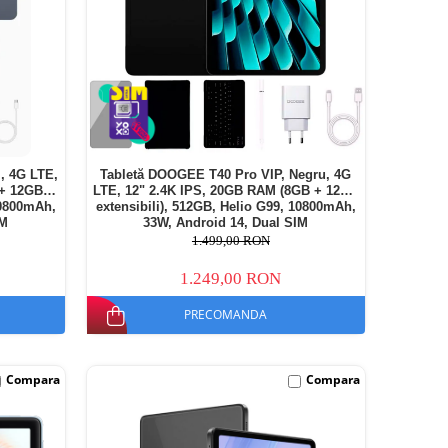
, 4G LTE,
Tabletă DOOGEE T40 Pro VIP, Negru, 4G
 + 12GB
LTE, 12" 2.4K IPS, 20GB RAM (8GB + 12GB
10800mAh,
extensibili), 512GB, Helio G99, 10800mAh,
IM
33W, Android 14, Dual SIM
1.499,00 RON
1.249,00 RON
PRECOMANDA
Compara
Compara