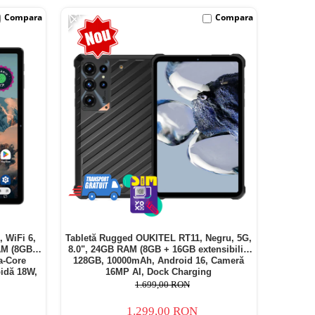
-24%
Compara
Compara
, WiFi 6,
Tabletă Rugged OUKITEL RT11, Negru, 5G,
AM (8GB +
8.0", 24GB RAM (8GB + 16GB extensibili),
a-Core
128GB, 10000mAh, Android 16, Cameră
idă 18W,
16MP AI, Dock Charging
1.699,00 RON
1.299,00 RON