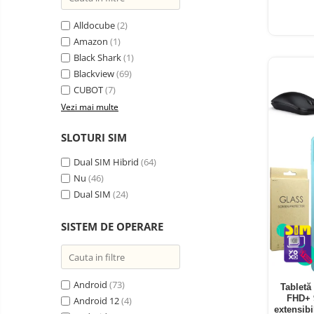
Oglinzi auto smart cu camera
Alldocube
(2)
Camere Supraveghere
Amazon
(1)
Mini Video Camera
Black Shark
(1)
Accesorii Camere
Blackview
(69)
Supraveghere
CUBOT
(7)
Vezi mai multe
Casti
Casti Wireless
Ceasuri
SLOTURI SIM
si Inele
Casti cu Fir
smart,
Trotinete
Dual SIM Hibrid
(64)
bratari
Casti Profesionale
electrice
Nu
(46)
fitness
si
Smartwatch
Dual SIM
(24)
accesorii
Ceasuri Smart pentru copii
SISTEM DE OPERARE
Bratari Fitness
Inel Smart
Accesorii Smartwatch
Android
(73)
Tabletă
FHD+ 
Trotinete
Android 12
(4)
Biciclete
extensib