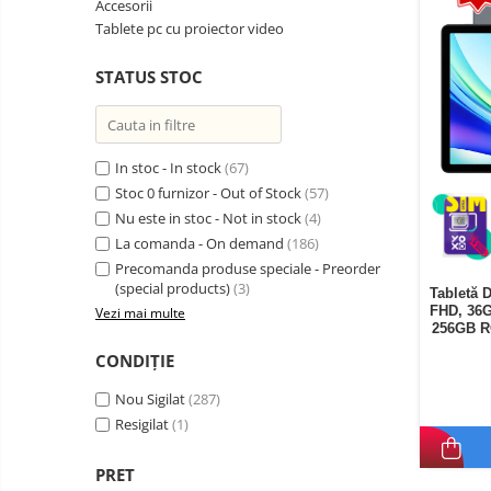
Accesorii
Telefoane mobile Oukitel
Tablete pc cu proiector video
Telefoane mobile Ulefone
STATUS STOC
Telefoane mobile Unihertz
Telefoane mobile Cubot
Telefoane mobile Blackview
Telefoane mobile OSCAL
In stoc - In stock
(67)
Stoc 0 furnizor - Out of Stock
(57)
Telefoane mobile Fossibot
Nu este in stoc - Not in stock
(4)
Telefoane mobile Lagenio
La comanda - On demand
(186)
Telefoane mobile Samsung
Precomanda produse speciale - Preorder
Telefoane mobile iSEN
(special products)
(3)
Tabletă 
FHD, 36G
Vezi mai multe
Telefoane mobile F150
256GB R
Telefoane mobile HUAWEI
CONDIȚIE
Telefoane mobile iHunt
Nou Sigilat
(287)
Telefoane mobile Xiaomi
Resigilat
(1)
Telefoane mobile AGM
Telefoane mobile Realme
PRET