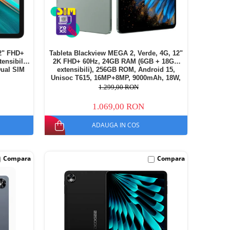
2" FHD+
Tableta Blackview MEGA 2, Verde, 4G, 12"
nsibili),
2K FHD+ 60Hz, 24GB RAM (6GB + 18GB
Dual SIM
extensibili), 256GB ROM, Android 15,
Unisoc T615, 16MP+8MP, 9000mAh, 18W,
Stylus, Face Unlock, Dual SIM
1.299,00 RON
1.069,00 RON
ADAUGA IN COS
Compara
Compara