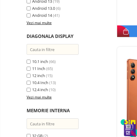
electrice
Android 13
(19)
Piese si accesorii
Android 13.0
Gadgets
(6)
Android 14
(41)
Smart Home
Vezi mai multe
Produse Ingrijire Personala
Accesorii Gadgets
DIAGONALA DISPLAY
Drone cu Camera
Baterii externe
10.1 inch
(66)
Accesorii Auto
11 Inch
(65)
Lifestyle
12 inch
(15)
Boxe Portabile
10.4 Inch
(13)
12.4 inch
(10)
Cititoare Cod Bare
Vezi mai multe
Navigații auto dedicate
Power station - Stații de
MEMORIE INTERNA
energie electrică portabile
Panouri solare portabile
Statii incarcare masini
32 GB
(2)