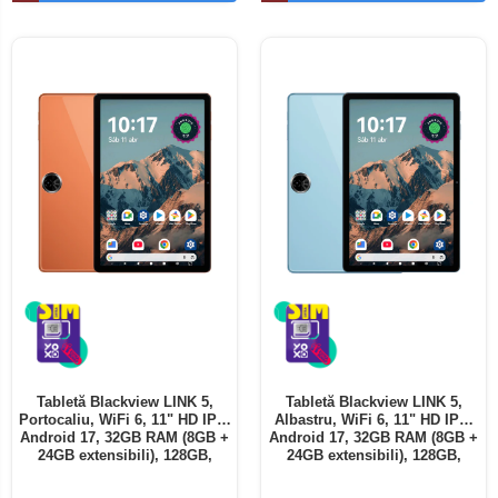
Telefoane mobile ALTE BRANDURI
Tabletă Blackview LINK 5,
Tabletă Blackview LINK 5,
Portocaliu, WiFi 6, 11" HD IPS,
Albastru, WiFi 6, 11" HD IPS,
Android 17, 32GB RAM (8GB +
Android 17, 32GB RAM (8GB +
24GB extensibili), 128GB,
24GB extensibili), 128GB,
Octa-Core 2.0GHz, 8300mAh,
Octa-Core 2.0GHz, 8300mAh,
Încărcare Rapidă 18W,
Încărcare Rapidă 18W,