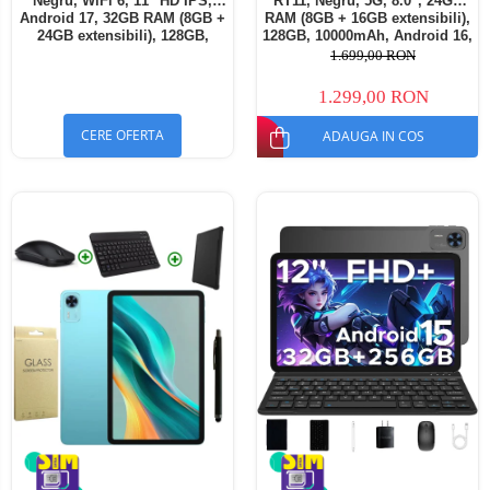
Negru, WiFi 6, 11" HD IPS,
RT11, Negru, 5G, 8.0", 24GB
Android 17, 32GB RAM (8GB +
RAM (8GB + 16GB extensibili),
24GB extensibili), 128GB,
128GB, 10000mAh, Android 16,
Octa-Core 2.0GHz, 8300mAh,
Cameră 16MP AI, Dock
1.699,00 RON
Încărcare Rapidă 18W,
Charging
Bluetooth 5.4
1.299,00 RON
CERE OFERTA
ADAUGA IN COS