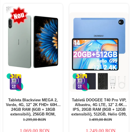
-18%
Tableta Blackview MEGA 2,
Tabletă DOOGEE T40 Pro VIP,
Verde, 4G, 12" 2K FHD+ 60Hz,
Albastru, 4G LTE, 12" 2.4K
24GB RAM (6GB + 18GB
IPS, 20GB RAM (8GB + 12GB
extensibili), 256GB ROM,
extensibili), 512GB, Helio G99,
Android 15, Unisoc T615,
10800mAh, 33W, Android 14,
1.299,00 RON
1.499,00 RON
16MP+8MP, 9000mAh, 18W,
Dual SIM
Stylus, Face Unlock, Dual SIM
1.069,00 RON
1.249,00 RON