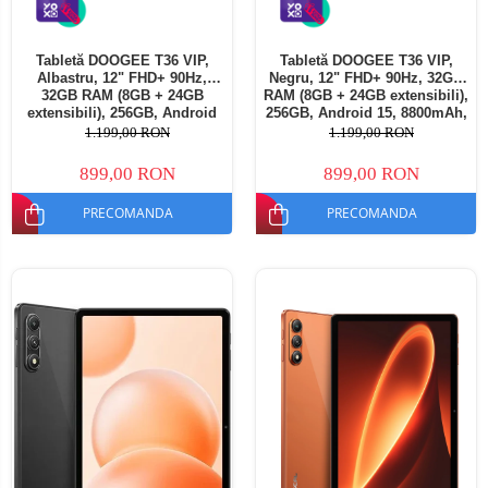
Tabletă DOOGEE T36 VIP,
Tabletă DOOGEE T36 VIP,
Albastru, 12" FHD+ 90Hz,
Negru, 12" FHD+ 90Hz, 32GB
32GB RAM (8GB + 24GB
RAM (8GB + 24GB extensibili),
extensibili), 256GB, Android
256GB, Android 15, 8800mAh,
15, 8800mAh, Dual SIM
Dual SIM
1.199,00 RON
1.199,00 RON
899,00 RON
899,00 RON
PRECOMANDA
PRECOMANDA