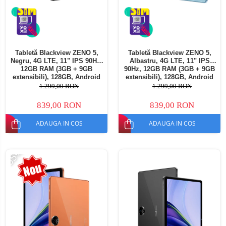
Tabletă Blackview ZENO 5,
Tabletă Blackview ZENO 5,
Negru, 4G LTE, 11" IPS 90Hz,
Albastru, 4G LTE, 11" IPS
12GB RAM (3GB + 9GB
90Hz, 12GB RAM (3GB + 9GB
extensibili), 128GB, Android
extensibili), 128GB, Android
16, Unisoc T7250, 8300mAh,
16, Unisoc T7250, 8300mAh,
1.299,00 RON
1.299,00 RON
Doke AI 2.0, Gemini AI, Dual
Doke AI 2.0, Gemini AI, Dual
SIM
SIM
839,00 RON
839,00 RON
ADAUGA IN COS
ADAUGA IN COS
-35%