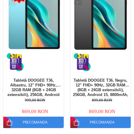
Tabletă DOOGEE T36,
Tabletă DOOGEE T36, Negru,
Albastru, 12" FHD+ 90Hz,
12" FHD+ 90Hz, 32GB RAM
32GB RAM (8GB + 24GB
(8GB + 24GB extensibili),
extensibili), 256GB, Android
256GB, Android 15, 8800mAh,
15, 8800mAh, Dual SIM
Dual SIM
999,00 RON
899,00 RON
869,00 RON
869,00 RON
PRECOMANDA
PRECOMANDA