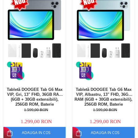
Telefoane mobile Oukitel
Telefoane mobile Ulefone
Telefoane mobile Unihertz
Telefoane mobile Cubot
Telefoane mobile Blackview
Telefoane mobile OSCAL
Telefoane mobile Fossibot
Telefoane mobile Lagenio
Telefoane mobile Samsung
Telefoane mobile iSEN
Telefoane mobile F150
Tabletă DOOGEE Tab G6 Max
Tabletă DOOGEE Tab G6 Max
Telefoane mobile HUAWEI
VIP, Gri, 13" FHD, 36GB RAM
VIP, Albastru, 13" FHD, 36GB
Telefoane mobile iHunt
(6GB + 30GB extensibili),
RAM (6GB + 30GB extensibili),
256GB ROM, Baterie
256GB ROM, Baterie
Telefoane mobile Xiaomi
10800mAh, Android, Wi-Fi
10800mAh, Android, Wi-Fi
1.599,00 RON
1.599,00 RON
Telefoane mobile AGM
1.299,00 RON
1.299,00 RON
Telefoane mobile Realme
ADAUGA IN COS
ADAUGA IN COS
Telefoane mobile ZTE Nubia