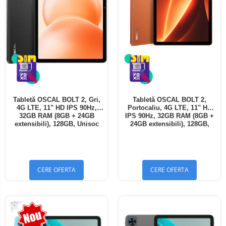
Tabletă OSCAL BOLT 2, Gri,
Tabletă OSCAL BOLT 2,
4G LTE, 11" HD IPS 90Hz,
Portocaliu, 4G LTE, 11" HD
32GB RAM (8GB + 24GB
IPS 90Hz, 32GB RAM (8GB +
extensibili), 128GB, Unisoc
24GB extensibili), 128GB,
T7250, 8300mAh, Android 16,
Unisoc T7250, 8300mAh,
Dual SIM
Android 16, Dual SIM
CERE OFERTA
CERE OFERTA
-13%