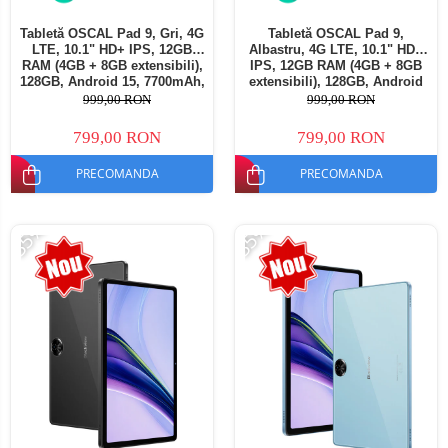
Tabletă OSCAL Pad 9, Gri, 4G
Tabletă OSCAL Pad 9,
LTE, 10.1" HD+ IPS, 12GB
Albastru, 4G LTE, 10.1" HD+
RAM (4GB + 8GB extensibili),
IPS, 12GB RAM (4GB + 8GB
128GB, Android 15, 7700mAh,
extensibili), 128GB, Android
Dual SIM
15, 7700mAh, Dual SIM
999,00 RON
999,00 RON
799,00 RON
799,00 RON
PRECOMANDA
PRECOMANDA
-35%
-35%