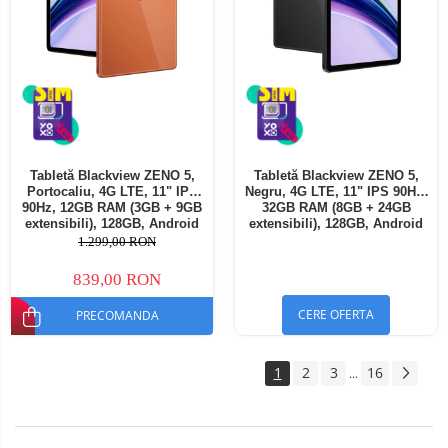
Tabletă Blackview ZENO 5,
Tabletă Blackview ZENO 5,
Portocaliu, 4G LTE, 11" IPS
Negru, 4G LTE, 11" IPS 90Hz,
90Hz, 12GB RAM (3GB + 9GB
32GB RAM (8GB + 24GB
extensibili), 128GB, Android
extensibili), 128GB, Android
16, Unisoc T7250, 8300mAh,
16, Unisoc T7250, 8300mAh,
1.299,00 RON
Doke AI 2.0, Gemini AI, Dual
Doke AI 2.0, Gemini AI, Dual
SIM
SIM
839,00 RON
CERE OFERTA
PRECOMANDA
1
2
3
16
...