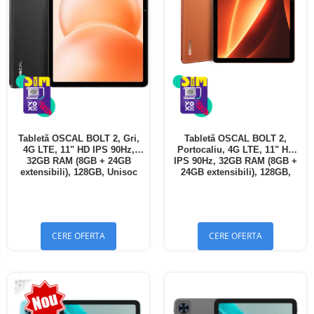
Tabletă OSCAL BOLT 2, Gri,
Tabletă OSCAL BOLT 2,
4G LTE, 11" HD IPS 90Hz,
Portocaliu, 4G LTE, 11" HD
32GB RAM (8GB + 24GB
IPS 90Hz, 32GB RAM (8GB +
extensibili), 128GB, Unisoc
24GB extensibili), 128GB,
T7250, 8300mAh, Android 16,
Unisoc T7250, 8300mAh,
Dual SIM
Android 16, Dual SIM
CERE OFERTA
CERE OFERTA
-13%