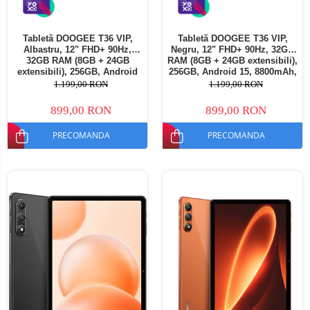
Tabletă DOOGEE T36 VIP,
Tabletă DOOGEE T36 VIP,
Albastru, 12" FHD+ 90Hz,
Negru, 12" FHD+ 90Hz, 32GB
32GB RAM (8GB + 24GB
RAM (8GB + 24GB extensibili),
extensibili), 256GB, Android
256GB, Android 15, 8800mAh,
15, 8800mAh, Dual SIM
Dual SIM
1.199,00 RON
1.199,00 RON
899,00 RON
899,00 RON
PRECOMANDA
PRECOMANDA