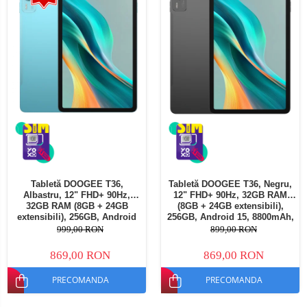
Tabletă DOOGEE T36,
Tabletă DOOGEE T36, Negru,
Albastru, 12" FHD+ 90Hz,
12" FHD+ 90Hz, 32GB RAM
32GB RAM (8GB + 24GB
(8GB + 24GB extensibili),
extensibili), 256GB, Android
256GB, Android 15, 8800mAh,
15, 8800mAh, Dual SIM
Dual SIM
999,00 RON
899,00 RON
869,00 RON
869,00 RON
PRECOMANDA
PRECOMANDA