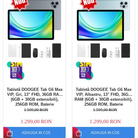
Telefoane mobile Oukitel
Telefoane mobile Ulefone
Telefoane mobile Unihertz
Telefoane mobile Cubot
Telefoane mobile Blackview
Telefoane mobile OSCAL
Telefoane mobile Fossibot
Telefoane mobile Lagenio
Telefoane mobile Samsung
Telefoane mobile iSEN
Telefoane mobile F150
Tabletă DOOGEE Tab G6 Max
Tabletă DOOGEE Tab G6 Max
Telefoane mobile HUAWEI
VIP, Gri, 13" FHD, 36GB RAM
VIP, Albastru, 13" FHD, 36GB
Telefoane mobile iHunt
(6GB + 30GB extensibili),
RAM (6GB + 30GB extensibili),
256GB ROM, Baterie
256GB ROM, Baterie
Telefoane mobile Xiaomi
10800mAh, Android, Wi-Fi
10800mAh, Android, Wi-Fi
1.599,00 RON
1.599,00 RON
Telefoane mobile AGM
1.299,00 RON
1.299,00 RON
Telefoane mobile Realme
ADAUGA IN COS
ADAUGA IN COS
Telefoane mobile ZTE Nubia