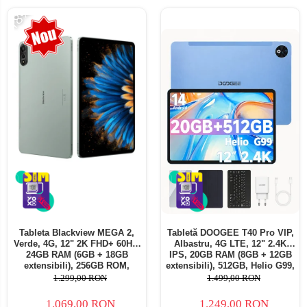
-18%
Tableta Blackview MEGA 2,
Tabletă DOOGEE T40 Pro VIP,
Verde, 4G, 12" 2K FHD+ 60Hz,
Albastru, 4G LTE, 12" 2.4K
24GB RAM (6GB + 18GB
IPS, 20GB RAM (8GB + 12GB
extensibili), 256GB ROM,
extensibili), 512GB, Helio G99,
Android 15, Unisoc T615,
10800mAh, 33W, Android 14,
1.299,00 RON
1.499,00 RON
16MP+8MP, 9000mAh, 18W,
Dual SIM
Stylus, Face Unlock, Dual SIM
1.069,00 RON
1.249,00 RON