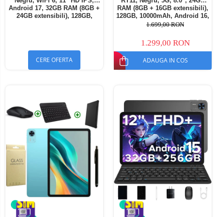
Negru, WiFi 6, 11" HD IPS,
RT11, Negru, 5G, 8.0", 24GB
Android 17, 32GB RAM (8GB +
RAM (8GB + 16GB extensibili),
24GB extensibili), 128GB,
128GB, 10000mAh, Android 16,
Octa-Core 2.0GHz, 8300mAh,
Cameră 16MP AI, Dock
1.699,00 RON
Încărcare Rapidă 18W,
Charging
Bluetooth 5.4
1.299,00 RON
CERE OFERTA
ADAUGA IN COS