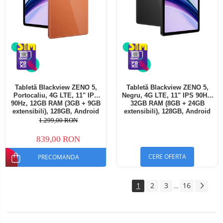
Tabletă Blackview ZENO 5,
Tabletă Blackview ZENO 5,
Portocaliu, 4G LTE, 11" IPS
Negru, 4G LTE, 11" IPS 90Hz,
90Hz, 12GB RAM (3GB + 9GB
32GB RAM (8GB + 24GB
extensibili), 128GB, Android
extensibili), 128GB, Android
16, Unisoc T7250, 8300mAh,
16, Unisoc T7250, 8300mAh,
1.299,00 RON
Doke AI 2.0, Gemini AI, Dual
Doke AI 2.0, Gemini AI, Dual
SIM
SIM
839,00 RON
CERE OFERTA
PRECOMANDA
1
2
3
16
...