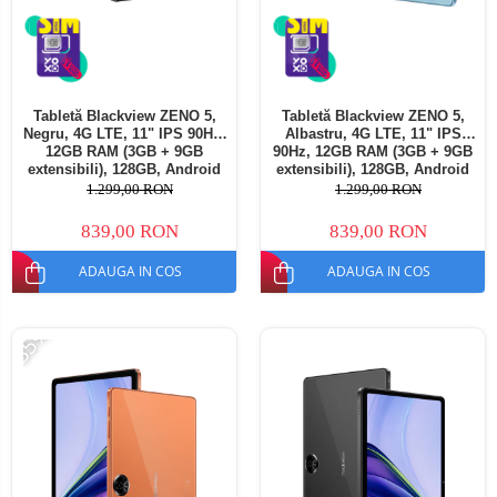
Tabletă Blackview ZENO 5,
Tabletă Blackview ZENO 5,
Negru, 4G LTE, 11" IPS 90Hz,
Albastru, 4G LTE, 11" IPS
12GB RAM (3GB + 9GB
90Hz, 12GB RAM (3GB + 9GB
extensibili), 128GB, Android
extensibili), 128GB, Android
16, Unisoc T7250, 8300mAh,
16, Unisoc T7250, 8300mAh,
1.299,00 RON
1.299,00 RON
Doke AI 2.0, Gemini AI, Dual
Doke AI 2.0, Gemini AI, Dual
SIM
SIM
839,00 RON
839,00 RON
ADAUGA IN COS
ADAUGA IN COS
-35%