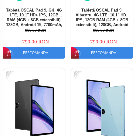
Tabletă OSCAL Pad 9, Gri, 4G
Tabletă OSCAL Pad 9,
LTE, 10.1" HD+ IPS, 12GB
Albastru, 4G LTE, 10.1" HD+
RAM (4GB + 8GB extensibili),
IPS, 12GB RAM (4GB + 8GB
128GB, Android 15, 7700mAh,
extensibili), 128GB, Android
Dual SIM
15, 7700mAh, Dual SIM
999,00 RON
999,00 RON
799,00 RON
799,00 RON
PRECOMANDA
PRECOMANDA
-35%
-35%