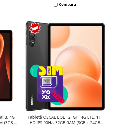
Compara
aliu, 4G
Tabletă OSCAL BOLT 2, Gri, 4G LTE, 11"
AM (3GB +
HD IPS 90Hz, 32GB RAM (8GB + 24GB
oc T7250,
extensibili), 128GB, Unisoc T7250,