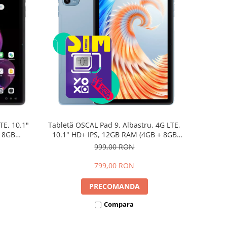
TE, 10.1"
Tabletă OSCAL Pad 9, Albastru, 4G LTE,
+ 8GB
10.1" HD+ IPS, 12GB RAM (4GB + 8GB
d 15,
extensibili), 128GB, Android 15,
999,00 RON
7700mAh, Dual SIM
799,00 RON
PRECOMANDA
Compara