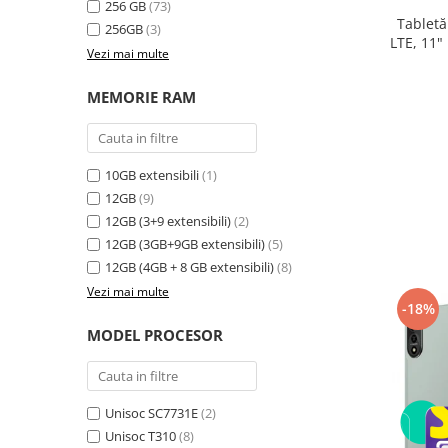
256 GB
(73)
electrică portabile
Tabletă
256GB
(3)
Panouri solare portabile
LTE, 11"
Vezi mai multe
24GB ext
Statii incarcare masini electrice
8300
Media player cu Android
MEMORIE RAM
TV Box
Accesorii
10GB extensibili
(1)
Miracast
12GB
(9)
Produse resigilate
12GB (3+9 extensibili)
(2)
Termometre non contact
12GB (3GB+9GB extensibili)
(5)
Aspiratoare robot, piese si accesorii
12GB (4GB + 8 GB extensibili)
(8)
Piese de schimb telefoane mobile
Vezi mai multe
-18%
MODEL PROCESOR
Unisoc SC7731E
(2)
Unisoc T310
(8)