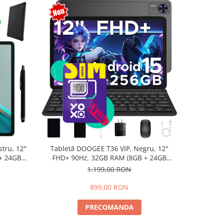
tru, 12"
Tabletă DOOGEE T36 VIP, Negru, 12"
+ 24GB
FHD+ 90Hz, 32GB RAM (8GB + 24GB
d 15,
extensibili), 256GB, Android 15,
1.199,00 RON
8800mAh, Dual SIM
899,00 RON
PRECOMANDA