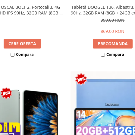
 OSCAL BOLT 2, Portocaliu, 4G
Tabletă DOOGEE T36, Albastru,
 HD IPS 90Hz, 32GB RAM (8GB +
90Hz, 32GB RAM (8GB + 24GB ext
ensibili), 128GB, Unisoc T7250,
256GB, Android 15, 8800mAh, 
999,00 RON
mAh, Android 16, Dual SIM
869,00 RON
CERE OFERTA
PRECOMANDA
Compara
Compara