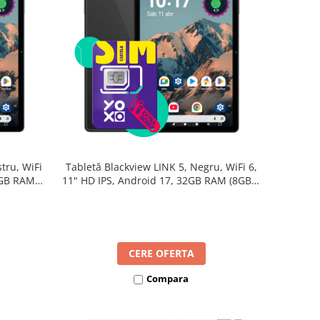
tru, WiFi
Tabletă Blackview LINK 5, Negru, WiFi 6,
2GB RAM
11" HD IPS, Android 17, 32GB RAM (8GB +
B, Octa-
24GB extensibili), 128GB, Octa-Core
re Rapidă
2.0GHz, 8300mAh, Încărcare Rapidă 18W,
Bluetooth 5.4
CERE OFERTA
Compara