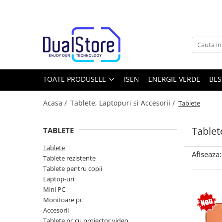
Toate Produsele
Noutati
Best Deals
Producatori Telefoane Mobila
TOATE PRODUSELE
ISEN
ENERGIE VERDE
BES
Telefoane mobile
Acasa /
Tablete, Laptopuri si Accesorii /
Tablete
Toate ( smart si clasice )
Telefoane Rezistente
Tablet
TABLETE
Telefoane cu proiector video
Tablete
Telefoane (Smartphone) 5G
Afiseaza:
Tablete rezistente
Telefoane cu camera termica
Tablete pentru copii
Laptop-uri
Telefoane clasice
Mini PC
Piese si accesorii telefoane mobile
Monitoare pc
Accesorii
Producatori telefoane
Tablete pc cu proiector video