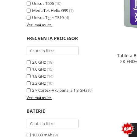
Unisoc T606
(10)
MediaTek Helio G99
(7)
Unisoc Tiger T310
(4)
Vezi mai multe
FRECVENTA PROCESOR
Tableta B
2K FHD+
2.0 GHz
(18)
extensi
1.6 GHz
(15)
Unisoc T
1.8 GHz
(14)
Sty
2.2 GHz
(10)
2 × Cortex-A75 până la 1.8 GHz
(6)
Vezi mai multe
BATERIE
10000 mAh
(9)