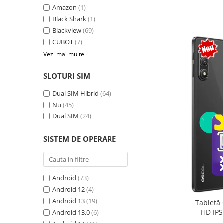
Amazon
(1)
Camere Supraveghere
Black Shark
(1)
Mini Video Camera
Blackview
(69)
CUBOT
(7)
Accesorii Camere Supraveghere
Vezi mai multe
Casti
Casti Wireless
SLOTURI SIM
Casti cu Fir
Dual SIM Hibrid
(64)
Casti Profesionale
Nu
(45)
Dual SIM
(24)
Ceasuri si Inele smart, bratari
fitness
SISTEM DE OPERARE
Smartwatch
Ceasuri Smart pentru copii
Bratari Fitness
Android
(73)
Inel Smart
Android 12
(4)
Android 13
(19)
Tabletă 
Accesorii Smartwatch
HD IPS
Android 13.0
(6)
Trotinete electrice si accesorii
exten