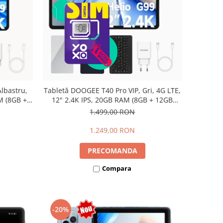
lbastru,
Tabletă DOOGEE T40 Pro VIP, Gri, 4G LTE,
M (8GB +
12" 2.4K IPS, 20GB RAM (8GB + 12GB
io G99,
extensibili), 512GB, Helio G99, 10800mAh,
1.499,00 RON
Dual SIM
33W, Android 14, Dual SIM
1.249,00 RON
PRECOMANDA
Compara
-20%