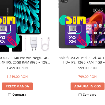
DOOGEE T40 Pro VIP, Negru, 4G
Tabletă OSCAL Pad 9, Gri, 4G L
 2.4K IPS, 20GB RAM (8GB + 12GB
HD+ IPS, 12GB RAM (4GB 
li), 512GB, Helio G99, 10800mAh,
extensibili), 128GB, Androi
1.499,00 RON
999,00 RON
W, Android 14, Dual SIM
7700mAh, Dual SIM
1.249,00 RON
799,00 RON
PRECOMANDA
ADAUGA IN COS
Compara
Compara