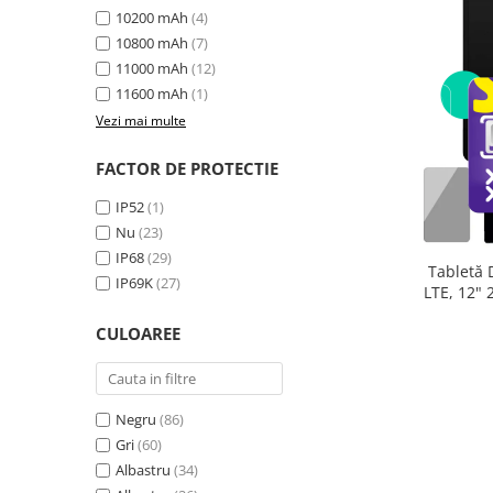
10200 mAh
(4)
10800 mAh
(7)
11000 mAh
(12)
11600 mAh
(1)
Vezi mai multe
FACTOR DE PROTECTIE
IP52
(1)
Nu
(23)
IP68
(29)
Tabletă 
IP69K
(27)
LTE, 12"
extensibi
CULOAREE
33
Negru
(86)
Gri
(60)
Albastru
(34)