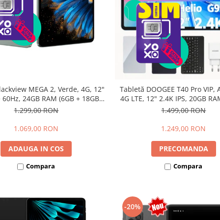
lackview MEGA 2, Verde, 4G, 12"
Tabletă DOOGEE T40 Pro VIP, A
 60Hz, 24GB RAM (6GB + 18GB
4G LTE, 12" 2.4K IPS, 20GB RA
bili), 256GB ROM, Android 15,
12GB extensibili), 512GB, Hel
1.299,00 RON
1.499,00 RON
615, 16MP+8MP, 9000mAh, 18W,
10800mAh, 33W, Android 14, 
lus, Face Unlock, Dual SIM
1.069,00 RON
1.249,00 RON
ADAUGA IN COS
PRECOMANDA
Compara
Compara
-20%