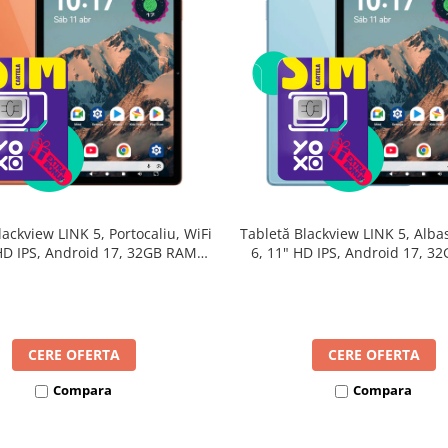
lackview LINK 5, Portocaliu, WiFi
Tabletă Blackview LINK 5, Albas
 HD IPS, Android 17, 32GB RAM
6, 11" HD IPS, Android 17, 3
24GB extensibili), 128GB, Octa-
(8GB + 24GB extensibili), 128G
GHz, 8300mAh, Încărcare Rapidă
Core 2.0GHz, 8300mAh, Încărca
18W, Bluetooth 5.4
18W, Bluetooth 5.4
CERE OFERTA
CERE OFERTA
Compara
Compara