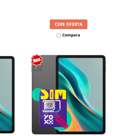
l SIM
8300mAh, Android 16, Dual SIM
CERE OFERTA
Compara