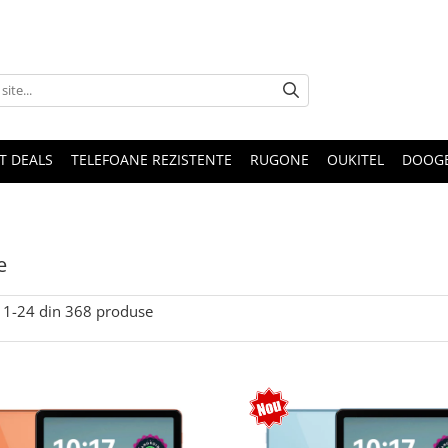
T DEALS
TELEFOANE REZISTENTE
RUGONE
OUKITEL
DOOG
e
1-
24
din
368
produse