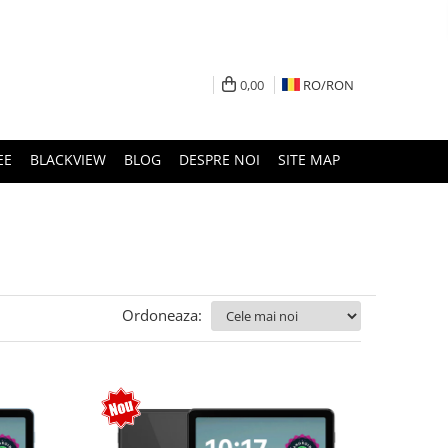
0,00
RO/
RON
EE
BLACKVIEW
BLOG
DESPRE NOI
SITE MAP
Ordoneaza: