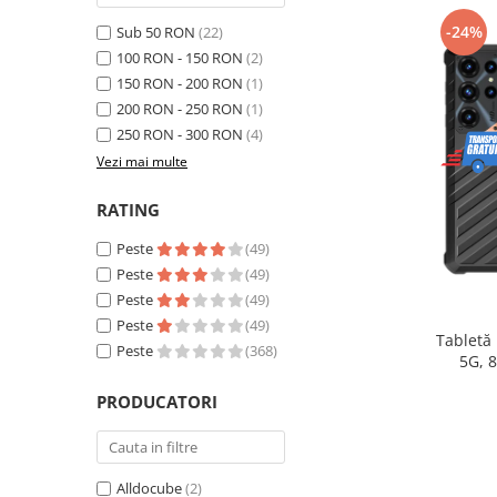
Telefoane mobile Realme
-24%
Sub 50 RON
(22)
Telefoane mobile ZTE Nubia
100 RON - 150 RON
(2)
Telefoane mobile ALTE BRANDURI
150 RON - 200 RON
(1)
Tablete PC, mini PC si laptopuri
200 RON - 250 RON
(1)
Tablete PC
250 RON - 300 RON
(4)
Tablete pc cu proiector video
Vezi mai multe
Tablete rezistente
RATING
Tablete pentru copii
Peste
(49)
Laptop-uri
Peste
(49)
Monitoare pc
Peste
(49)
Peste
(49)
Mini Pc
Tabletă
Peste
(368)
5G, 
Accesorii
extensib
PRODUCATORI
TV si Proiectoare Smart
16, Ca
Camere auto, home si sport
Camere auto DVR
Alldocube
(2)
Oglinzi auto smart cu camera