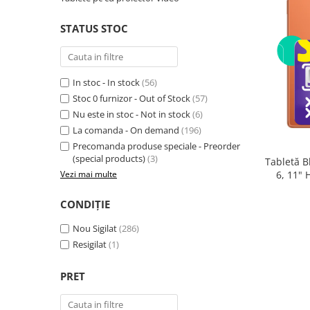
Telefoane mobile RugOne
Telefoane mobile Doogee
STATUS STOC
Telefoane mobile Oukitel
Telefoane mobile Ulefone
Telefoane mobile Unihertz
In stoc - In stock
(56)
Telefoane mobile Cubot
Stoc 0 furnizor - Out of Stock
(57)
Nu este in stoc - Not in stock
(6)
Telefoane mobile Blackview
La comanda - On demand
(196)
Telefoane mobile OSCAL
Precomanda produse speciale - Preorder
Telefoane mobile Fossibot
(special products)
(3)
Tabletă B
Telefoane mobile Lagenio
6, 11"
Vezi mai multe
(8GB + 
Telefoane mobile Samsung
Core 2.0
CONDIȚIE
Telefoane mobile iSEN
Telefoane mobile F150
Nou Sigilat
(286)
Telefoane mobile HUAWEI
Resigilat
(1)
Telefoane mobile iHunt
PRET
Telefoane mobile Xiaomi
Telefoane mobile AGM