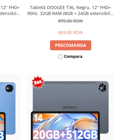
 12" FHD+
Tabletă DOOGEE T36, Negru, 12" FHD+
ensibili),
90Hz, 32GB RAM (8GB + 24GB extensibili),
Dual SIM
256GB, Android 15, 8800mAh, Dual SIM
899,00 RON
869,00 RON
PRECOMANDA
Compara