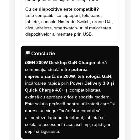
Cu ce dispozitive este compatibil?
Este compatibil cu laptopuri, telefoane,
tablete, console Nintendo Switch, drone DJI,
căști wireless, smartwatch-uri și majoritatea
dispozitivelor alimentate prin USB.
🏁 Concluzie
iSEN 200W Desktop GaN Charger
oferă
combinația ideală între
puterea
impresionantă de 200W
,
tehnologia GaN
,
încărcarea rapidă prin
Power Delivery 3.0 și
Quick Charge 4.0+
și compatibilitatea
extinsă cu aproape orice dispozitiv modern.
Este soluția perfectă pentru utilizatorii care își
doresc un singur încărcător capabil să
alimenteze laptopul, telefonul, tableta și
celelalte accesorii în același timp, rapid și în
deplină siguranță.