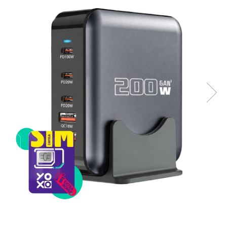
Telefoane mobile Unihertz
Telefoane mobile Cubot
Telefoane mobile Blackview
Telefoane mobile OSCAL
Telefoane mobile Fossibot
Telefoane mobile Lagenio
Telefoane mobile Samsung
Telefoane mobile iSEN
Telefoane mobile F150
Telefoane mobile HUAWEI
Telefoane mobile iHunt
Telefoane mobile Xiaomi
Telefoane mobile AGM
Telefoane mobile Realme
Telefoane mobile ZTE Nubia
Telefoane mobile ALTE BRANDURI