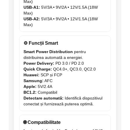
Max)
USB-A1:
5V/3A • 9V/2A • 12V/1.5A (18W
Max)
USB-A2:
5V/3A • 9V/2A • 12V/1.5A (18W
Max)
⚙️ Funcții Smart
Smart Power Distribution
pentru
distribuirea automată a energiei.
Power Delivery:
PD 3.0 / PD 2.0
Quick Charge:
QC4.0+, QC3.0, QC2.0
Huawei:
SCP și FCP
Samsung:
AFC
Apple:
5V/2.4A
BC1.2:
Compatibil
Detectare automată:
Identifică dispozitivul
conectat și furnizează puterea optimă.
🌐 Compatibilitate