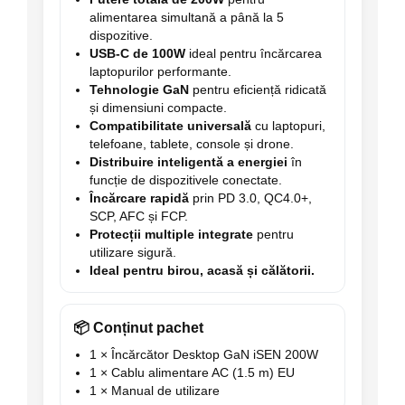
alimentarea simultană a până la 5
dispozitive.
USB-C de 100W
ideal pentru încărcarea
laptopurilor performante.
Tehnologie GaN
pentru eficiență ridicată
și dimensiuni compacte.
Compatibilitate universală
cu laptopuri,
telefoane, tablete, console și drone.
Distribuire inteligentă a energiei
în
funcție de dispozitivele conectate.
Încărcare rapidă
prin PD 3.0, QC4.0+,
SCP, AFC și FCP.
Protecții multiple integrate
pentru
utilizare sigură.
Ideal pentru birou, acasă și călătorii.
📦 Conținut pachet
1 × Încărcător Desktop GaN iSEN 200W
1 × Cablu alimentare AC (1.5 m) EU
1 × Manual de utilizare