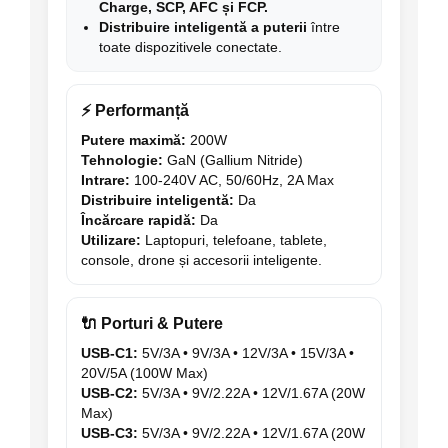
Charge, SCP, AFC și FCP.
Distribuire inteligentă a puterii
între
toate dispozitivele conectate.
⚡ Performanță
Putere maximă:
200W
Tehnologie:
GaN (Gallium Nitride)
Intrare:
100-240V AC, 50/60Hz, 2A Max
Distribuire inteligentă:
Da
Încărcare rapidă:
Da
Utilizare:
Laptopuri, telefoane, tablete,
console, drone și accesorii inteligente.
🔌 Porturi & Putere
USB-C1:
5V/3A • 9V/3A • 12V/3A • 15V/3A •
20V/5A (100W Max)
USB-C2:
5V/3A • 9V/2.22A • 12V/1.67A (20W
Max)
USB-C3:
5V/3A • 9V/2.22A • 12V/1.67A (20W