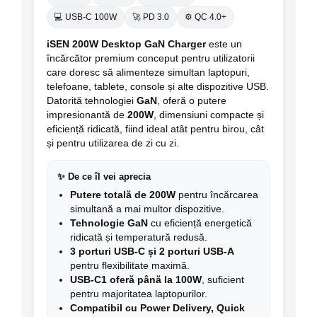
💻 USB-C 100W
🚀 PD 3.0
⚙️ QC 4.0+
iSEN 200W Desktop GaN Charger
este un
încărcător premium conceput pentru utilizatorii
care doresc să alimenteze simultan laptopuri,
telefoane, tablete, console și alte dispozitive USB.
Datorită tehnologiei
GaN
, oferă o putere
impresionantă de
200W
, dimensiuni compacte și
eficiență ridicată, fiind ideal atât pentru birou, cât
și pentru utilizarea de zi cu zi.
✨ De ce îl vei aprecia
Putere totală de 200W
pentru încărcarea
simultană a mai multor dispozitive.
Tehnologie GaN
cu eficiență energetică
ridicată și temperatură redusă.
3 porturi USB-C și 2 porturi USB-A
pentru flexibilitate maximă.
USB-C1 oferă până la 100W
, suficient
pentru majoritatea laptopurilor.
Compatibil cu Power Delivery, Quick