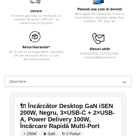
Platesti asa cum iti doresti
Livrare
Rate egale fara dobanda, Plata cu
Ai livrare gratuita, cu verificare, la
card didactic, Easybox, Apple Pay,
comenzi de peste 1499 lei*. La
ramburs, OP, Visa, etc
adresa sau la Easybox
Retur/Garantie*
Sfaturi ultile
Ai 14 zile sa te razgandesti. Garantie
0740302590, 0215552590,
24 luni persoane fizice, 12 luni
contact@dualstore.ro
persoane juridice
Descriere
🔌 Încărcător Desktop GaN iSEN
200W, Negru, 3×USB-C + 2×USB-
A, Power Delivery 100W,
Încărcare Rapidă Multi-Port
⚡ 200W
🔋 GaN
🔌 5 Porturi