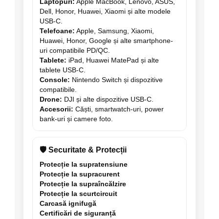
Laptopuri:
Apple MacBook, Lenovo, ASUS,
Dell, Honor, Huawei, Xiaomi și alte modele
USB-C.
Telefoane:
Apple, Samsung, Xiaomi,
Huawei, Honor, Google și alte smartphone-
uri compatibile PD/QC.
Tablete:
iPad, Huawei MatePad și alte
tablete USB-C.
Console:
Nintendo Switch și dispozitive
compatibile.
Drone:
DJI și alte dispozitive USB-C.
Accesorii:
Căști, smartwatch-uri, power
bank-uri și camere foto.
🛡️ Securitate & Protecții
Protecție la supratensiune
Protecție la supracurent
Protecție la supraîncălzire
Protecție la scurtcircuit
Carcasă ignifugă
Certificări de siguranță