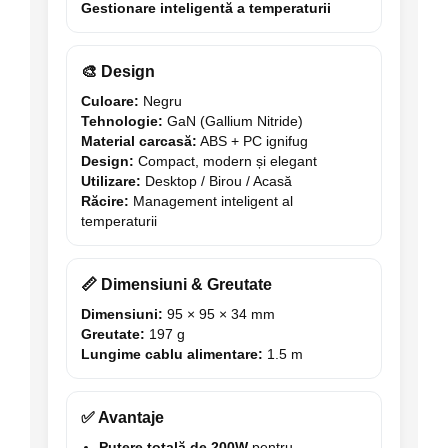
Gestionare inteligentă a temperaturii
🎨 Design
Culoare:
Negru
Tehnologie:
GaN (Gallium Nitride)
Material carcasă:
ABS + PC ignifug
Design:
Compact, modern și elegant
Utilizare:
Desktop / Birou / Acasă
Răcire:
Management inteligent al
temperaturii
📏 Dimensiuni & Greutate
Dimensiuni:
95 × 95 × 34 mm
Greutate:
197 g
Lungime cablu alimentare:
1.5 m
✅ Avantaje
Putere totală de 200W
pentru