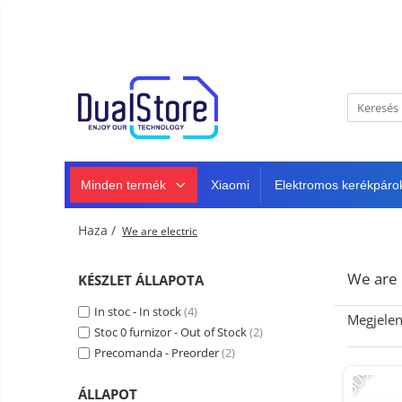
Újdonság
Best Deals
Minden termék
Mobiltelefonok
Minden (okos és klasszikus)
Telefongyártók
Masszív telefonok
Minden termék
Xiaomi
Elektromos kerékpáro
5G telefonok
Klasszikus telefonok
Haza /
We are electric
Tablet PC, mini PC és laptopok
Tablet PC
Intelligens
We are 
KÉSZLET ÁLLAPOTA
TV és
Laptopok
projektorok
Autó-,
In stoc - In stock
(4)
Megjelen
Mini PC
otthon-
Stoc 0 furnizor - Out of Stock
(2)
és
Fejhallgató
Tartozék
Precomanda - Preorder
(2)
sportkamerák
-50%
Autó DVR kamera
ÁLLAPOT