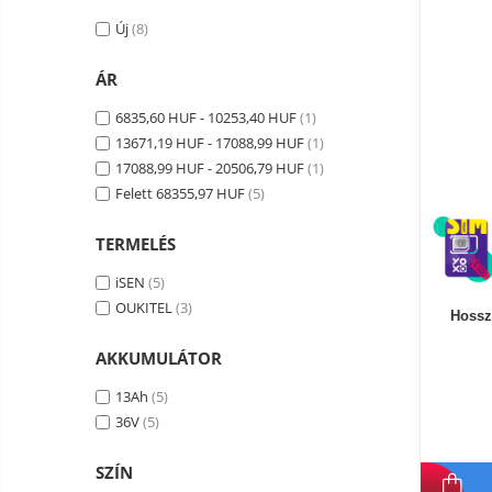
Okos autó tükrök kamerával
Új
(8)
Vezeték nélküli térfigyelő
kamerák
ÁR
Mini videokamera
6835,60 HUF - 10253,40 HUF
(1)
Térfigyelő kamera tartozékok
13671,19 HUF - 17088,99 HUF
(1)
Vezetékes fejhallgató
17088,99 HUF - 20506,79 HUF
(1)
Felett 68355,97 HUF
(5)
Professzionális fejhallgató
Vezeték nélküli fejhallgató
TERMELÉS
Okosórák és fitnesz karkötők
iSEN
(5)
Fitness karkötők
Elektromos
OUKITEL
(3)
robogók
Hossz
Okosóra
és
Elektromos
AKKUMULÁTOR
tartozékok
Tartozékok okosóra
bicikli
Elektromos robogók
13Ah
(5)
36V
(5)
Robogó alkatrészek és
tartozékok
SZÍN
Gadgets