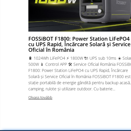
FOSSiBOT F1800: Power Station LiFePO4
cu UPS Rapid, Încărcare Solară și Service
Oficial în România
🔋 1024Wh LiFePO4 ⚡ 1800W 🔌 UPS sub 10ms ☀️ Sola
500W 📱 Control APP 🛠️ Service Oficial România FOSSi
F1800: Power Station LiFePO4 cu UPS Rapid, Încărcare
Solară și Service Oficial în România FOSSiBOT F1800 est
stație portabilă de energie gândită pentru backup acasă,
camping, rulote și utilizare outdoor. Cu baterie...
Olvass tovább