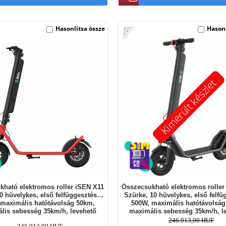
-28%
Hasonlítsa össze
Hasonl
Kimerült készlet
kható elektromos roller iSEN X11
Összecsukható elektromos roller
10 hüvelykes, első felfüggesztés,
Szürke, 10 hüvelykes, első felfü
 maximális hatótávolság 50km,
500W, maximális hatótávolság
lis sebesség 35km/h, levehető
maximális sebesség 35km/h, l
akkumulátor
akkumulátor
246.013,00 HUF