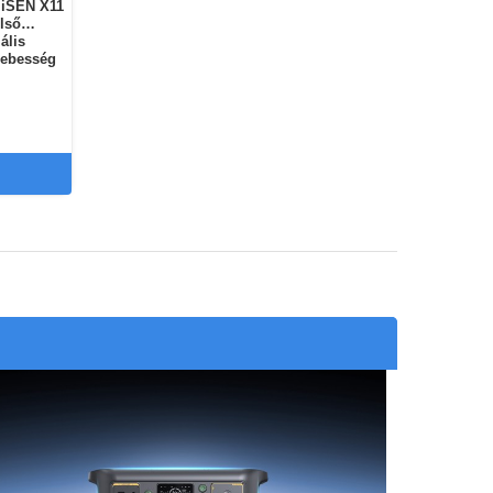
 iSEN X11
ális
sebesség
tor