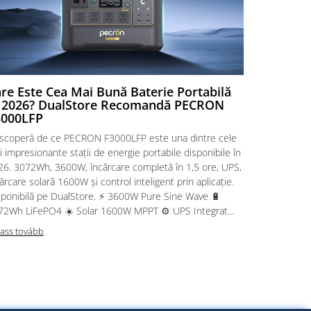
re Este Cea Mai Bună Baterie Portabilă
Cele Mai
n 2026? DualStore Recomandă PECRON
Solare Po
3000LFP
Cele Mai Bun
scoperă de ce PECRON F3000LFP este una dintre cele
2026: FOSSi
 impresionante stații de energie portabile disponibile în
nevoie de en
26. 3072Wh, 3600W, încărcare completă în 1,5 ore, UPS,
acasă, rulotă
ărcare solară 1600W și control inteligent prin aplicație.
portabilă est
sponibilă pe DualStore. ⚡ 3600W Pure Sine Wave 🔋
DualStore gă
72Wh LiFePO4 ☀️ Solar 1600W MPPT ⚙️ UPS Integrat...
FOSSiBOT , 
ass tovább
Olvass továb