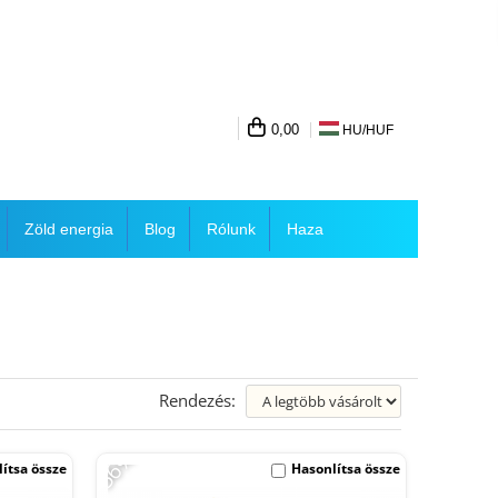
0,00
HU/
HUF
Zöld energia
Blog
Rólunk
Haza
Rendezés:
-56%
ítsa össze
Hasonlítsa össze