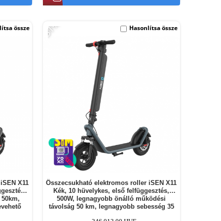
-31%
ítsa össze
Hasonlítsa össze
 iSEN X11
Összecsukható elektromos roller iSEN X11
ggesztés,
Kék, 10 hüvelykes, első felfüggesztés,
 50km,
500W, legnagyobb önálló működési
evehető
távolság 50 km, legnagyobb sebesség 35
km/h, levehető akkumulátor