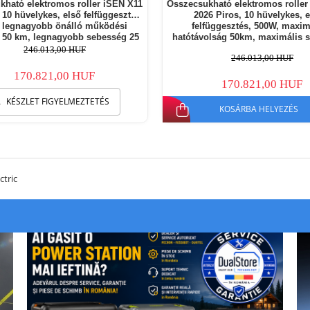
kható elektromos roller iSEN X11
Összecsukható elektromos roller
 10 hüvelykes, első felfüggesztés,
2026 Piros, 10 hüvelykes, első
 legnagyobb önálló működési
felfüggesztés, 500W, maxim
g 50 km, legnagyobb sebesség 25
hatótávolság 50km, maximális 
m/h, levehető akkumulátor
25km/h, levehető akkumulá
246.013,00 HUF
246.013,00 HUF
170.821,00 HUF
170.821,00 HUF
KÉSZLET FIGYELMEZTETÉS
KOSÁRBA HELYEZÉS
ctric