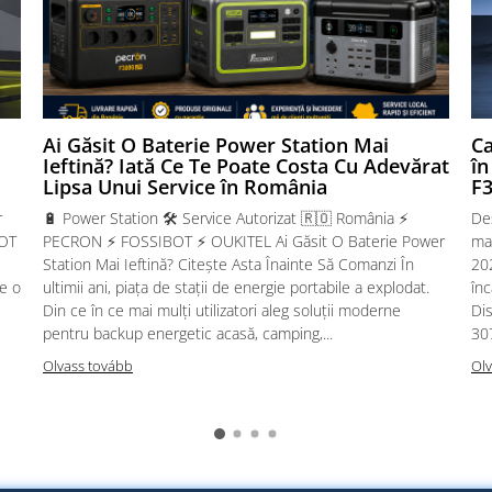
Ai Găsit O Baterie Power Station Mai
Ca
Ieftină? Iată Ce Te Poate Costa Cu Adevărat
î
Lipsa Unui Service în România
F
r
🔋 Power Station 🛠️ Service Autorizat 🇷🇴 România ⚡
De
BOT
PECRON ⚡ FOSSIBOT ⚡ OUKITEL Ai Găsit O Baterie Power
mai
Station Mai Ieftină? Citește Asta Înainte Să Comanzi În
20
e o
ultimii ani, piața de stații de energie portabile a explodat.
înc
Din ce în ce mai mulți utilizatori aleg soluții moderne
Di
pentru backup energetic acasă, camping,...
30
Olvass tovább
Olv