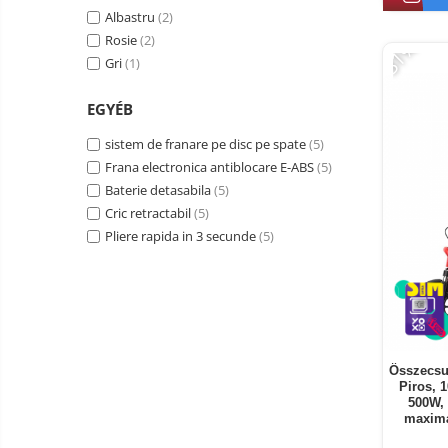
Albastru
(2)
Smart Home
Rosie
(2)
-31%
Személyi ápolási termékek
Gri
(1)
Gadgets tartozék
EGYÉB
Kamerás drónok
sistem de franare pe disc pe spate
(5)
Külső akkumulátor
Frana electronica antiblocare E-ABS
(5)
Az autó tartozékai
Baterie detasabila
(5)
Lifestyle
Cric retractabil
(5)
Pliere rapida in 3 secunde
(5)
Hordozható hangszórók
Vonalkód olvasók
Hordozható elektromos
állomások és napelemek
Napelemek
Elektromos járműtöltő
Összecsu
Piros, 
állomások
500W,
Android médialejátszó
maximá
TV Box
Újrazárt