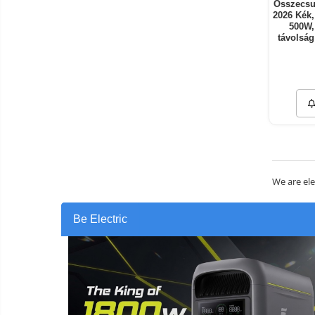
Összecsu
2026 Kék,
500W,
távolsá
k
We are ele
Be Electric