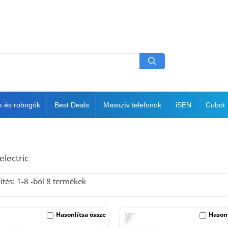
k és robogók
Best Deals
Masszív telefonok
iSEN
Cubot
electric
ítés:
1-
8
-ból
8
termékek
-62%
Hasonlítsa össze
Hasonl