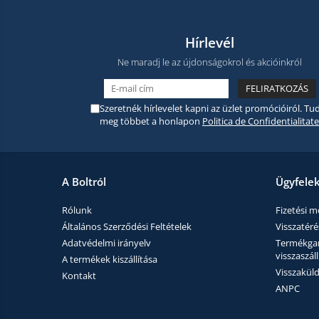
Hírlevél
Ne maradj le az újdonságokrol és akcióinkról
Szeretnék hírlevelet kapni az üzlet promócióiról. Tud
meg többet a honlapon
Politica de Confidentialitate
A Boltról
Ügyfele
Rólunk
Fizetési 
Általános Szerződési Feltételek
Visszatérés
Adatvédelmi irányelv
Termékgara
visszaszáll
A termékek kiszállítása
Visszaküld
Kontakt
ANPC