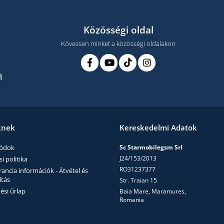
Közösségi oldal
Kövessen minket a közösségi oldalakon
j
knek
Kereskedelmi Adatok
módok
Sc Starmobilegsm Srl
J24/153/2013
i politika
RO31237377
ncia információk - Átvétel és
ítás
Str. Traian 15
ési űrlap
Baia Mare, Maramures,
Romania