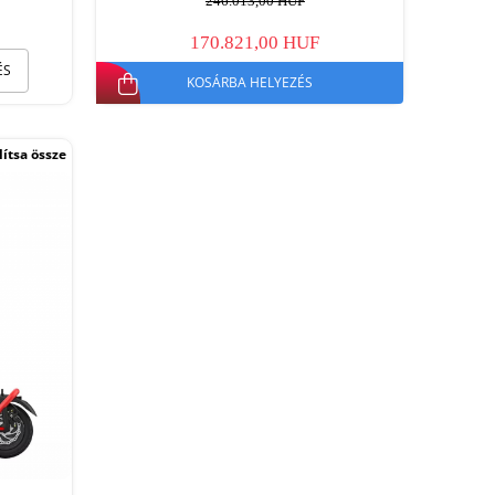
246.013,00 HUF
170.821,00 HUF
ÉS
KOSÁRBA HELYEZÉS
ítsa össze