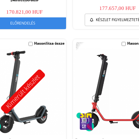
246.013,00 HUF
177.657,00 HUF
170.821,00 HUF
KÉSZLET FIGYELMEZTET
ELŐRENDELÉS
-31%
Hasonlítsa össze
Hasonl
Kimerült készlet