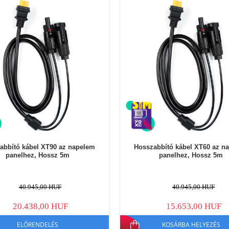
abbító kábel XT90 az napelem
Hosszabbító kábel XT60 az n
panelhez, Hossz 5m
panelhez, Hossz 5m
40.945,00 HUF
40.945,00 HUF
20.438,00 HUF
15.653,00 HUF
ELŐRENDELÉS
KOSÁRBA HELYEZÉS