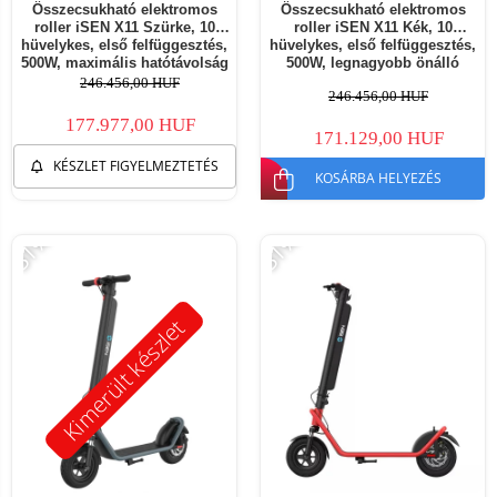
Összecsukható elektromos
Összecsukható elektromos
roller iSEN X11 Szürke, 10
roller iSEN X11 Kék, 10
hüvelykes, első felfüggesztés,
hüvelykes, első felfüggesztés,
500W, maximális hatótávolság
500W, legnagyobb önálló
50km, maximális sebesség
működési távolság 50 km,
246.456,00 HUF
246.456,00 HUF
35km/h, levehető akkumulátor
legnagyobb sebesség 35 km/h,
levehető akkumulátor
177.977,00 HUF
171.129,00 HUF
KÉSZLET FIGYELMEZTETÉS
KOSÁRBA HELYEZÉS
-31%
-31%
Kimerült készlet