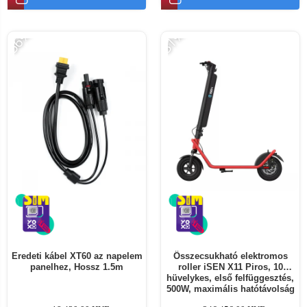
-56%
-31%
Eredeti kábel XT60 az napelem
Összecsukható elektromos
panelhez, Hossz 1.5m
roller iSEN X11 Piros, 10
hüvelykes, első felfüggesztés,
500W, maximális hatótávolság
50km, maximális sebesség