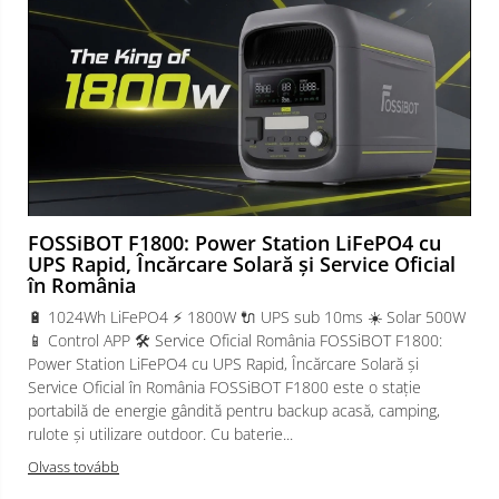
FOSSiBOT F1800: Power Station LiFePO4 cu
UPS Rapid, Încărcare Solară și Service Oficial
în România
🔋 1024Wh LiFePO4 ⚡ 1800W 🔌 UPS sub 10ms ☀️ Solar 500W
📱 Control APP 🛠️ Service Oficial România FOSSiBOT F1800:
Power Station LiFePO4 cu UPS Rapid, Încărcare Solară și
Service Oficial în România FOSSiBOT F1800 este o stație
portabilă de energie gândită pentru backup acasă, camping,
rulote și utilizare outdoor. Cu baterie...
Olvass tovább