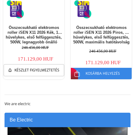
Összecsukható elektromos
Összecsukható elektromos
roller iSEN X11 2026 Kék, 10
roller iSEN X11 2026 Piros, 10
hüvelykes, első felfüggesztés,
hüvelykes, első felfüggesztés,
500W, legnagyobb önálló
500W, maximális hatótávolság
működési távolság 50 km,
50km, maximális sebesség
246.456,00 HUF
246.456,00 HUF
legnagyobb sebesség 25 km/h,
25km/h, levehető akkumulátor
levehető akkumulátor
171.129,00 HUF
171.129,00 HUF
KÉSZLET FIGYELMEZTETÉS
KOSÁRBA HELYEZÉS
We are electric
Be Electric