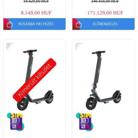
18.420,00 HUF
246.456,00 HUF
35km/h, levehető akkumulátor
8.149,00 HUF
171.129,00 HUF
KOSÁRBA HELYEZÉS
ELŐRENDELÉS
-28%
-31%
Kimerült készlet