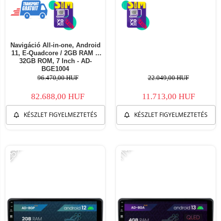
Navigáció All-in-one, Android
11, E-Quadcore / 2GB RAM +
32GB ROM, 7 Inch - AD-
BGE1004
96.470,00 HUF
22.049,00 HUF
82.688,00 HUF
11.713,00 HUF
KÉSZLET FIGYELMEZTETÉS
KÉSZLET FIGYELMEZTETÉS
-25%
-11%