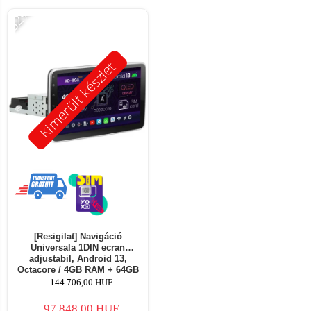
-32%
Kimerült készlet
[Resigilat] Navigáció
Universala 1DIN ecran
adjustabil, Android 13,
Octacore / 4GB RAM + 64GB
ROM, 10.1 Inch - AD-
144.706,00 HUF
BGA1001DIN - Copie
97.848,00 HUF