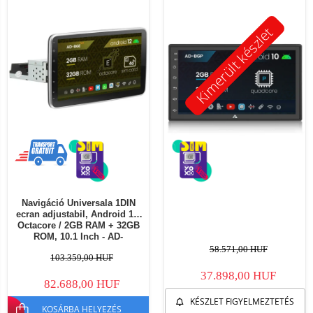
Kimerült készlet
Navigáció Universala 1DIN
ecran adjustabil, Android 12,
Octacore / 2GB RAM + 32GB
ROM, 10.1 Inch - AD-
BGE1001DIN
58.571,00 HUF
103.359,00 HUF
37.898,00 HUF
82.688,00 HUF
KÉSZLET FIGYELMEZTETÉS
KOSÁRBA HELYEZÉS