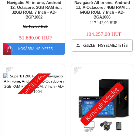
Navigatie All-in-one, Android
Navigáció All-in-one, Android
12, Octacore, 2GB RAM &
13, A-Octacore / 4GB RAM +
32GB ROM, 7 Inch - AD-
64GB ROM, 7 Inch - AD-
BGP1002
BGA1006
117.142,00 HUF
65.462,00 HUF
104.257,00 HUF
51.680,00 HUF
KÉSZLET FIGYELMEZTETÉS
KOSÁRBA HELYEZÉS
-14%
-47%
Kimerült készlet
Kimerült készlet