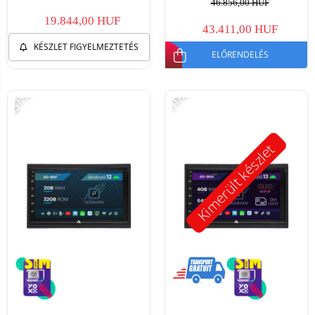
46.856,00 HUF
19.844,00 HUF
43.411,00 HUF
KÉSZLET FIGYELMEZTETÉS
ELŐRENDELÉS
-21%
-11%
Kimerült készlet