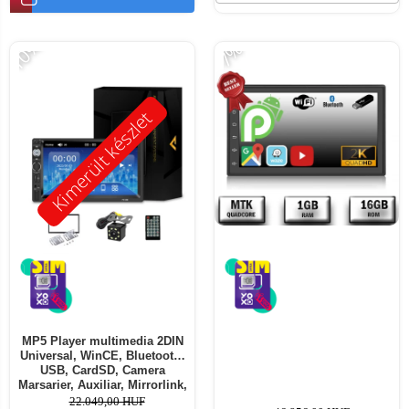
-10%
-7%
Kimerült készlet
MP5 Player multimedia 2DIN
Universal, WinCE, Bluetooth,
USB, CardSD, Camera
Marsarier, Auxiliar, Mirrorlink,
Touchscreen, - AD-BGP7010b
22.049,00 HUF