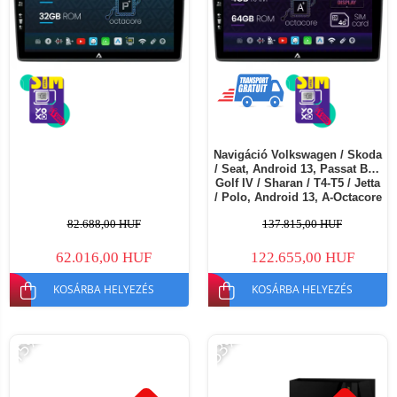
Navigáció Volkswagen / Skoda
/ Seat, Android 13, Passat B5 /
Golf IV / Sharan / T4-T5 / Jetta
/ Polo, Android 13, A-Octacore
/ 4GB RAM + 64GB ROM, 10.1
82.688,00 HUF
137.815,00 HUF
Inch - AD-BGA10004+AD-
BGRKIT445
62.016,00 HUF
122.655,00 HUF
KOSÁRBA HELYEZÉS
KOSÁRBA HELYEZÉS
-15%
-53%