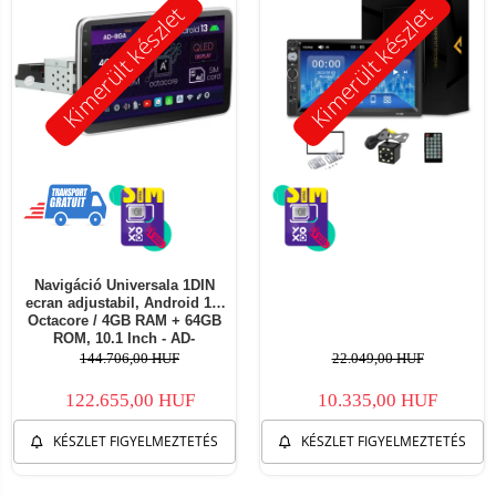
Kimerült készlet
Kimerült készlet
Navigáció Universala 1DIN
ecran adjustabil, Android 13,
Octacore / 4GB RAM + 64GB
ROM, 10.1 Inch - AD-
BGA1001DIN
144.706,00 HUF
22.049,00 HUF
122.655,00 HUF
10.335,00 HUF
KÉSZLET FIGYELMEZTETÉS
KÉSZLET FIGYELMEZTETÉS