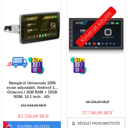
Kimerült készlet
Navigáció Universala 1DIN
ecran adjustabil, Android 12,
Octacore / 2GB RAM + 32GB
ROM, 10.1 Inch - AD-
BGE1001DIN
58.336,00 HUF
102.944,00 HUF
37.746,00 HUF
82.356,00 HUF
KÉSZLET FIGYELMEZTETÉS
KOSÁRBA HELYEZÉS