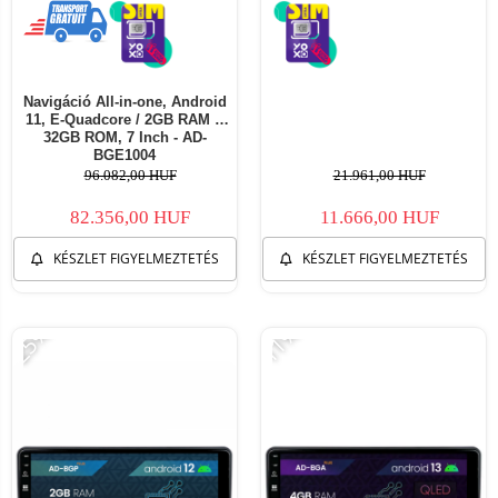
Navigáció All-in-one, Android
11, E-Quadcore / 2GB RAM +
32GB ROM, 7 Inch - AD-
BGE1004
96.082,00 HUF
21.961,00 HUF
82.356,00 HUF
11.666,00 HUF
KÉSZLET FIGYELMEZTETÉS
KÉSZLET FIGYELMEZTETÉS
-25%
-11%