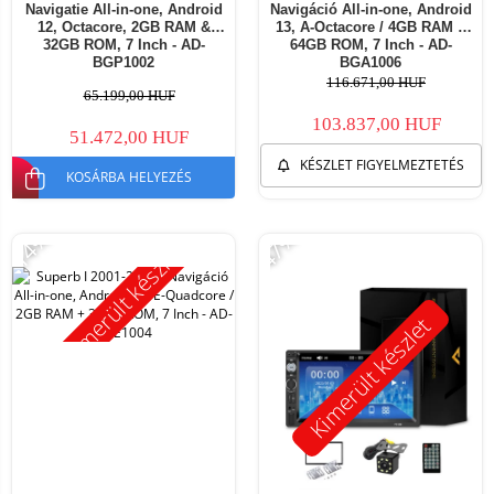
Navigatie All-in-one, Android
Navigáció All-in-one, Android
12, Octacore, 2GB RAM &
13, A-Octacore / 4GB RAM +
32GB ROM, 7 Inch - AD-
64GB ROM, 7 Inch - AD-
BGP1002
BGA1006
116.671,00 HUF
65.199,00 HUF
103.837,00 HUF
51.472,00 HUF
KÉSZLET FIGYELMEZTETÉS
KOSÁRBA HELYEZÉS
-14%
-47%
Kimerült készlet
Kimerült készlet