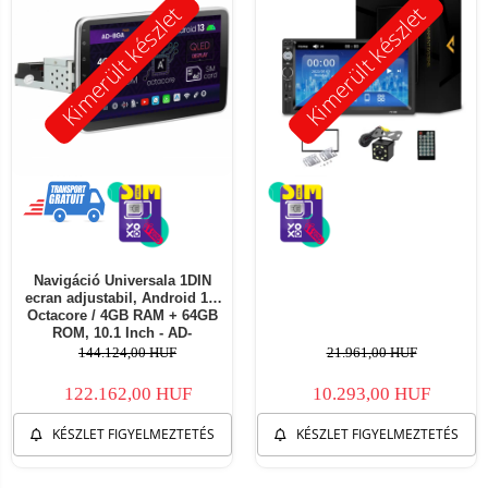
Kimerült készlet
Kimerült készlet
Navigáció Universala 1DIN
ecran adjustabil, Android 13,
Octacore / 4GB RAM + 64GB
ROM, 10.1 Inch - AD-
BGA1001DIN
144.124,00 HUF
21.961,00 HUF
122.162,00 HUF
10.293,00 HUF
KÉSZLET FIGYELMEZTETÉS
KÉSZLET FIGYELMEZTETÉS