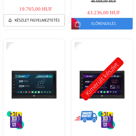
46.668,00 HUF
19.765,00 HUF
43.236,00 HUF
KÉSZLET FIGYELMEZTETÉS
ELŐRENDELÉS
-21%
-11%
Kimerült készlet