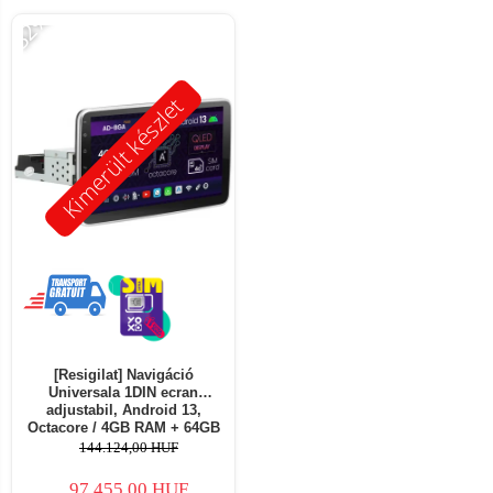
-32%
Kimerült készlet
[Resigilat] Navigáció
Universala 1DIN ecran
adjustabil, Android 13,
Octacore / 4GB RAM + 64GB
ROM, 10.1 Inch - AD-
144.124,00 HUF
BGA1001DIN - Copie
97.455,00 HUF