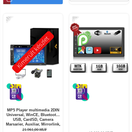
-10%
-7%
Kimerült készlet
MP5 Player multimedia 2DIN
Universal, WinCE, Bluetooth,
USB, CardSD, Camera
Marsarier, Auxiliar, Mirrorlink,
Touchscreen, - AD-BGP7010b
21.961,00 HUF