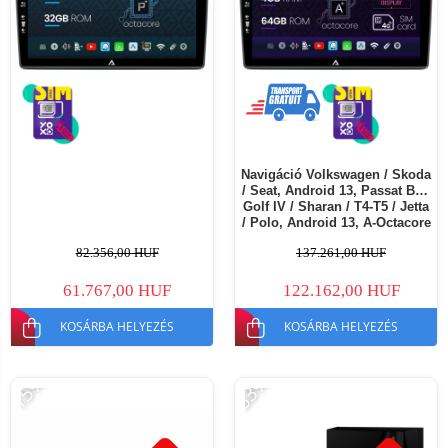
Navigáció Volkswagen / Skoda
/ Seat, Android 13, Passat B5 /
Golf IV / Sharan / T4-T5 / Jetta
/ Polo, Android 13, A-Octacore
/ 4GB RAM + 64GB ROM, 10.1
82.356,00 HUF
137.261,00 HUF
Inch - AD-BGA10004+AD-
BGRKIT445
61.767,00 HUF
122.162,00 HUF
KOSÁRBA HELYEZÉS
KOSÁRBA HELYEZÉS
-15%
-53%