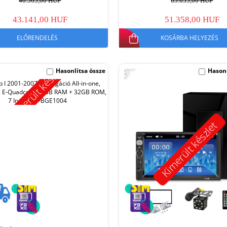
46.565,00 HUF
65.055,00 HUF
43.141,00 HUF
51.358,00 HUF
ELŐRENDELÉS
KOSÁRBA HELYEZÉS
-47%
Kimerült készlet
Hasonlítsa össze
Hasonl
Kimerült készlet