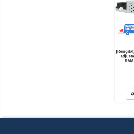
[Resigila
adjusta
RAM 