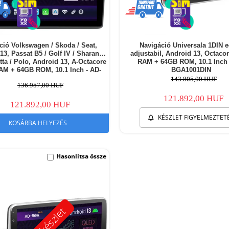
ció Volkswagen / Skoda / Seat,
Navigáció Universala 1DIN 
13, Passat B5 / Golf IV / Sharan /
adjustabil, Android 13, Octaco
etta / Polo, Android 13, A-Octacore
RAM + 64GB ROM, 10.1 Inch 
AM + 64GB ROM, 10.1 Inch - AD-
BGA1001DIN
BGA10004+AD-BGRKIT445
143.805,00 HUF
136.957,00 HUF
121.892,00 HUF
121.892,00 HUF
KÉSZLET FIGYELMEZTET
KOSÁRBA HELYEZÉS
Hasonlítsa össze