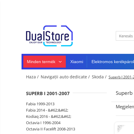
Újdonság
Best Deals
Minden termék
Mobiltelefonok
Minden (okos és klasszikus)
Telefongyártók
Masszív telefonok
Minden termék
Xiaomi
Elektromos kerékpáro
5G telefonok
Klasszikus telefonok
Haza /
Navigații auto dedicate /
Skoda /
Superb I 2001-
Tablet PC, mini PC és laptopok
Tablet PC
Intelligens
Superb 
SUPERB I 2001-2007
TV és
Laptopok
projektorok
Autó-,
Fabia 1999-2013
Megjelen
Mini PC
otthon-
Fabia 2014 - &#62;&#62;
és
Kodiaq 2016 - &#62;&#62;
Fejhallgató
Tartozék
sportkamerák
-20%
Octavia I 1996-2004
Autó DVR kamera
Octavia II Facelift 2008-2013