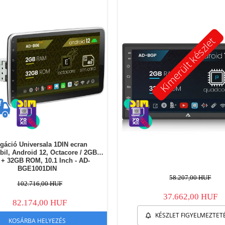
Kimerült készlet
gáció Universala 1DIN ecran
bil, Android 12, Octacore / 2GB
+ 32GB ROM, 10.1 Inch - AD-
BGE1001DIN
58.207,00 HUF
102.716,00 HUF
37.662,00 HUF
82.174,00 HUF
KÉSZLET FIGYELMEZTET
KOSÁRBA HELYEZÉS