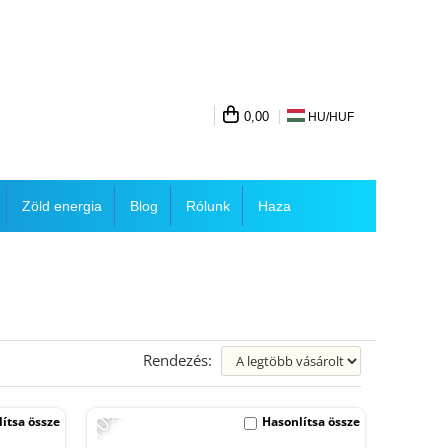
0,00
HU/
HUF
Zöld energia
Blog
Rólunk
Haza
Rendezés:
-10%
ítsa össze
Hasonlítsa össze