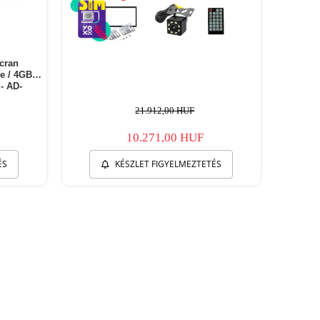
ecran
re / 4GB
- AD-
21.912,00 HUF
10.271,00 HUF
ÉS
KÉSZLET FIGYELMEZTETÉS