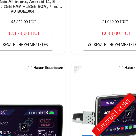
ció All-in-one, Android 11, E-
 / 2GB RAM + 32GB ROM, 7 Inch -
AD-BGE1004
95.870,00 HUF
21.912,00 HUF
82.174,00 HUF
11.640,00 HUF
KÉSZLET FIGYELMEZTETÉS
KÉSZLET FIGYELMEZTET
-15%
Hasonlítsa össze
Hasonl
Kimerült készlet