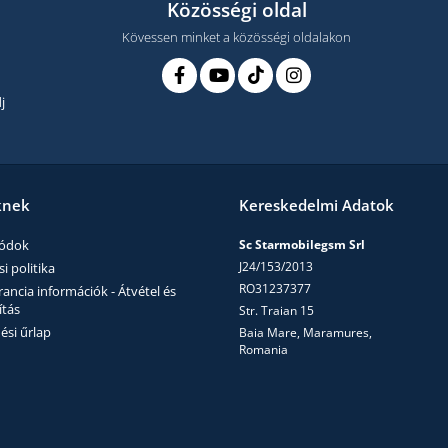
Közösségi oldal
Kövessen minket a közösségi oldalakon
j
knek
Kereskedelmi Adatok
módok
Sc Starmobilegsm Srl
J24/153/2013
i politika
RO31237377
ncia információk - Átvétel és
ítás
Str. Traian 15
ési űrlap
Baia Mare, Maramures,
Romania