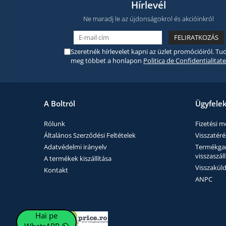
Hírlevél
Ne maradj le az újdonságokrol és akcióinkról
Szeretnék hírlevelet kapni az üzlet promócióiról. Tud
meg többet a honlapon
Politica de Confidentialitate
A Boltról
Ügyfele
Rólunk
Fizetési 
Általános Szerződési Feltételek
Visszatérés
Adatvédelmi irányelv
Termékgara
visszaszáll
A termékek kiszállítása
Visszaküld
Kontakt
ANPC
Hai pe