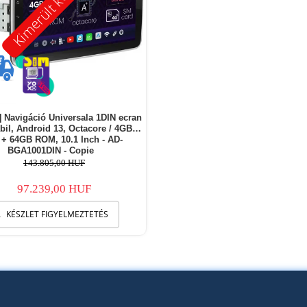
Kimerült készlet
t] Navigáció Universala 1DIN ecran
bil, Android 13, Octacore / 4GB
+ 64GB ROM, 10.1 Inch - AD-
BGA1001DIN - Copie
143.805,00 HUF
97.239,00 HUF
KÉSZLET FIGYELMEZTETÉS