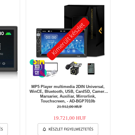
Kimerült készlet
MP5 Player multimedia 2DIN Universal,
WinCE, Bluetooth, USB, CardSD, Camera
Marsarier, Auxiliar, Mirrorlink,
Touchscreen, - AD-BGP7010b
21.912,00 HUF
19.721,00 HUF
ÉS
KÉSZLET FIGYELMEZTETÉS