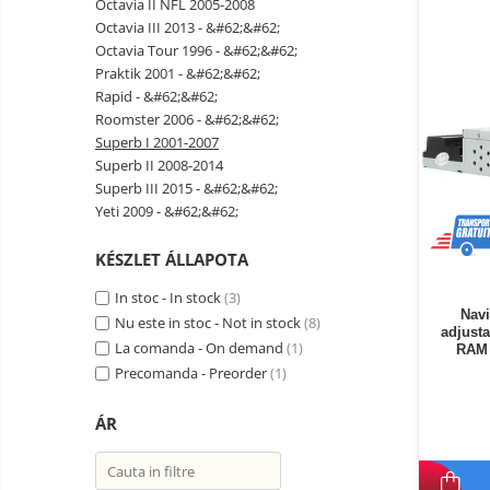
Octavia II NFL 2005-2008
Okos autó tükrök kamerával
Octavia III 2013 - &#62;&#62;
Vezeték nélküli térfigyelő
Octavia Tour 1996 - &#62;&#62;
kamerák
Praktik 2001 - &#62;&#62;
Mini videokamera
Rapid - &#62;&#62;
Roomster 2006 - &#62;&#62;
Térfigyelő kamera tartozékok
Superb I 2001-2007
Vezetékes fejhallgató
Superb II 2008-2014
Superb III 2015 - &#62;&#62;
Professzionális fejhallgató
Yeti 2009 - &#62;&#62;
Vezeték nélküli fejhallgató
KÉSZLET ÁLLAPOTA
Okosórák és fitnesz karkötők
Fitness karkötők
Elektromos
In stoc - In stock
(3)
robogók
Navi
Nu este in stoc - Not in stock
(8)
Okosóra
adjusta
és
Elektromos
La comanda - On demand
(1)
RAM 
tartozékok
Tartozékok okosóra
bicikli
Precomanda - Preorder
(1)
Elektromos robogók
ÁR
Robogó alkatrészek és
tartozékok
Gadgets