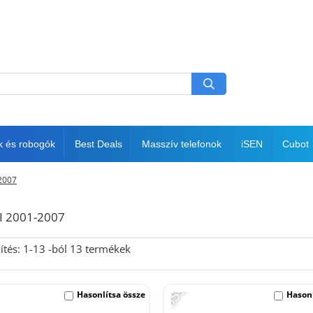
k és robogók
Best Deals
Masszív telefonok
iSEN
Cubot
2007
I 2001-2007
ítés:
1-
13
-ból
13
termékek
-35%
Hasonlítsa össze
Hasonl