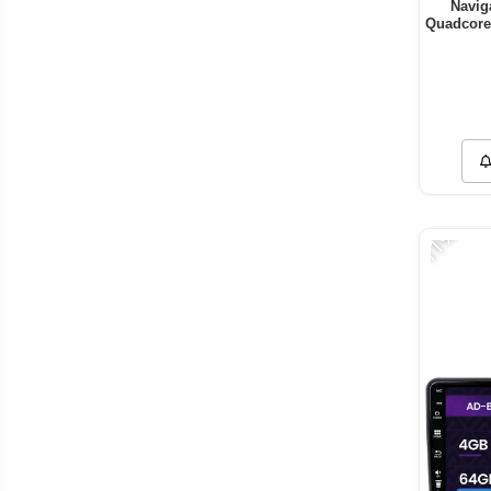
Navigá
Quadcore
-11%