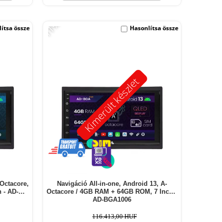
-11%
ítsa össze
Hasonlítsa össze
Kimerült készlet
 Octacore,
Navigáció All-in-one, Android 13, A-
 - AD-
Octacore / 4GB RAM + 64GB ROM, 7 Inch -
AD-BGA1006
116.413,00 HUF