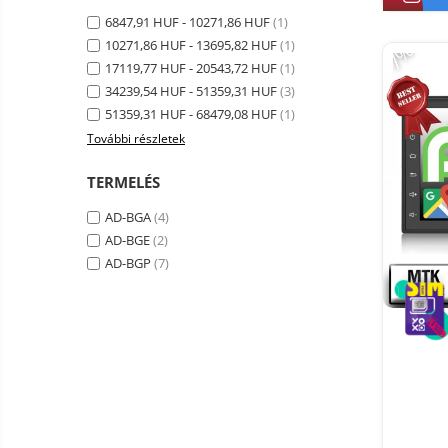
Smart Home
6847,91 HUF - 10271,86 HUF
(1)
10271,86 HUF - 13695,82 HUF
(1)
-7%
Személyi ápolási termékek
17119,77 HUF - 20543,72 HUF
(1)
Gadgets tartozék
34239,54 HUF - 51359,31 HUF
(3)
Kamerás drónok
51359,31 HUF - 68479,08 HUF
(1)
További részletek
Külső akkumulátor
Az autó tartozékai
TERMELÉS
Lifestyle
AD-BGA
(4)
Hordozható hangszórók
AD-BGE
(2)
AD-BGP
(7)
Vonalkód olvasók
Hordozható elektromos
állomások és napelemek
Napelemek
Elektromos járműtöltő
állomások
Android médialejátszó
TV Box
Újrazárt