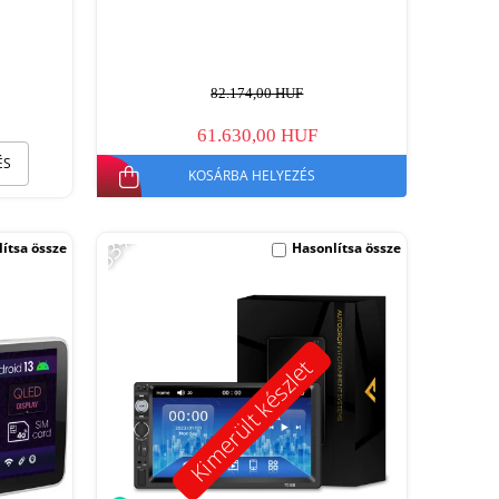
82.174,00 HUF
61.630,00 HUF
ÉS
KOSÁRBA HELYEZÉS
-53%
ítsa össze
Hasonlítsa össze
Kimerült készlet