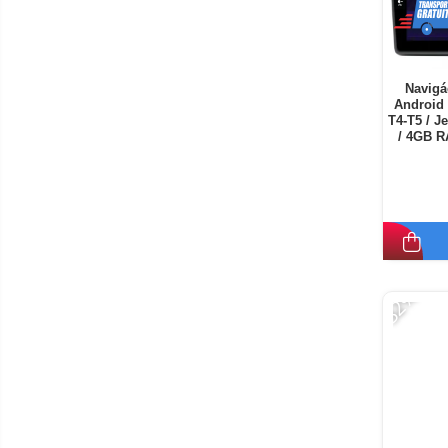
Navigá
Android 
T4-T5 / J
/ 4GB R
-32%