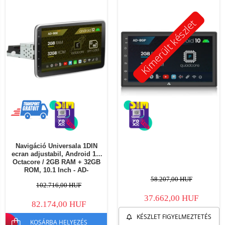
Kimerült készlet
Navigáció Universala 1DIN
ecran adjustabil, Android 12,
Octacore / 2GB RAM + 32GB
ROM, 10.1 Inch - AD-
BGE1001DIN
58.207,00 HUF
102.716,00 HUF
37.662,00 HUF
82.174,00 HUF
KÉSZLET FIGYELMEZTETÉS
KOSÁRBA HELYEZÉS