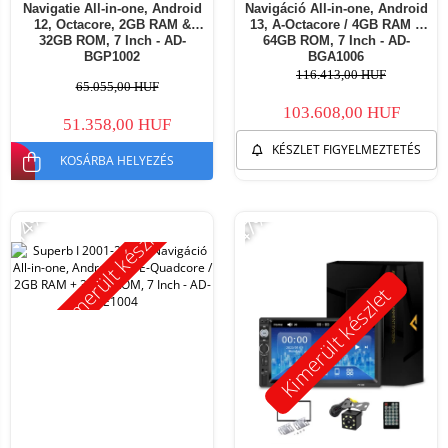
Navigatie All-in-one, Android
Navigáció All-in-one, Android
12, Octacore, 2GB RAM &
13, A-Octacore / 4GB RAM +
32GB ROM, 7 Inch - AD-
64GB ROM, 7 Inch - AD-
BGP1002
BGA1006
116.413,00 HUF
65.055,00 HUF
103.608,00 HUF
51.358,00 HUF
KÉSZLET FIGYELMEZTETÉS
KOSÁRBA HELYEZÉS
-14%
-47%
Kimerült készlet
Kimerült készlet