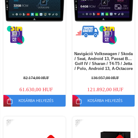
Navigáció Volkswagen / Skoda
/ Seat, Android 13, Passat B5 /
Golf IV / Sharan / T4-T5 / Jetta
/ Polo, Android 13, A-Octacore
/ 4GB RAM + 64GB ROM, 10.1
82.174,00 HUF
136.957,00 HUF
Inch - AD-BGA10004+AD-
BGRKIT445
61.630,00 HUF
121.892,00 HUF
KOSÁRBA HELYEZÉS
KOSÁRBA HELYEZÉS
-15%
-53%