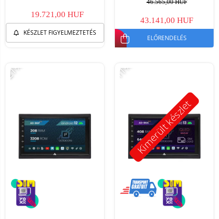
46.565,00 HUF
19.721,00 HUF
43.141,00 HUF
KÉSZLET FIGYELMEZTETÉS
ELŐRENDELÉS
-21%
-11%
Kimerült készlet