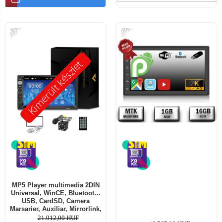
-10%
-7%
Kimerült készlet
MP5 Player multimedia 2DIN
Universal, WinCE, Bluetooth,
USB, CardSD, Camera
Marsarier, Auxiliar, Mirrorlink,
Touchscreen, - AD-BGP7010b
21.912,00 HUF