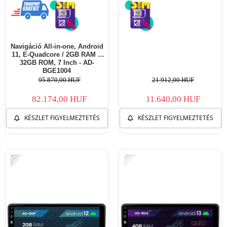
Navigáció All-in-one, Android
11, E-Quadcore / 2GB RAM +
32GB ROM, 7 Inch - AD-
BGE1004
95.870,00 HUF
21.912,00 HUF
82.174,00 HUF
11.640,00 HUF
KÉSZLET FIGYELMEZTETÉS
KÉSZLET FIGYELMEZTETÉS
-25%
-11%