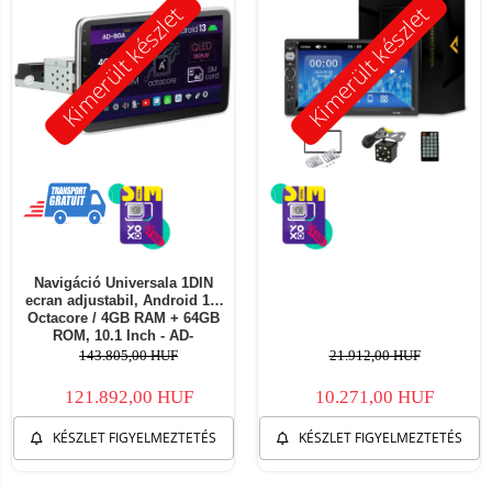
Kimerült készlet
Kimerült készlet
Navigáció Universala 1DIN
ecran adjustabil, Android 13,
Octacore / 4GB RAM + 64GB
ROM, 10.1 Inch - AD-
BGA1001DIN
143.805,00 HUF
21.912,00 HUF
121.892,00 HUF
10.271,00 HUF
KÉSZLET FIGYELMEZTETÉS
KÉSZLET FIGYELMEZTETÉS