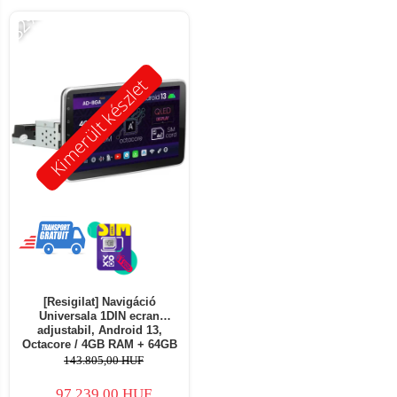
-32%
Kimerült készlet
[Resigilat] Navigáció
Universala 1DIN ecran
adjustabil, Android 13,
Octacore / 4GB RAM + 64GB
ROM, 10.1 Inch - AD-
143.805,00 HUF
BGA1001DIN - Copie
97.239,00 HUF