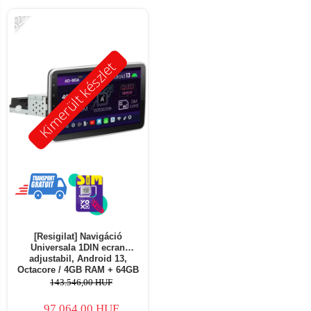
-32%
Kimerült készlet
[Resigilat] Navigáció
Universala 1DIN ecran
adjustabil, Android 13,
Octacore / 4GB RAM + 64GB
ROM, 10.1 Inch - AD-
143.546,00 HUF
BGA1001DIN - Copie
97.064,00 HUF