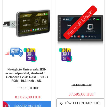
Kimerült készlet
Navigáció Universala 1DIN
ecran adjustabil, Android 12,
Octacore / 2GB RAM + 32GB
ROM, 10.1 Inch - AD-
BGE1001DIN
58.102,00 HUF
102.531,00 HUF
37.595,00 HUF
82.026,00 HUF
KÉSZLET FIGYELMEZTETÉS
KOSÁRBA HELYEZÉS