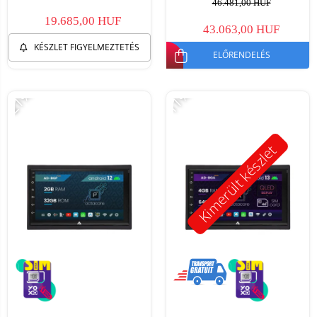
46.481,00 HUF
19.685,00 HUF
43.063,00 HUF
KÉSZLET FIGYELMEZTETÉS
ELŐRENDELÉS
-21%
-11%
Kimerült készlet