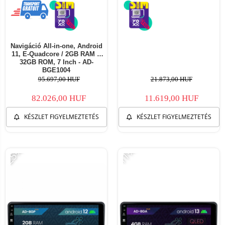
Navigáció All-in-one, Android
11, E-Quadcore / 2GB RAM +
32GB ROM, 7 Inch - AD-
BGE1004
95.697,00 HUF
21.873,00 HUF
82.026,00 HUF
11.619,00 HUF
KÉSZLET FIGYELMEZTETÉS
KÉSZLET FIGYELMEZTETÉS
-25%
-11%