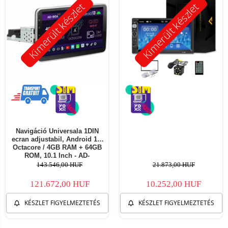
Kimerült készlet
Kimerült készlet
Navigáció Universala 1DIN
ecran adjustabil, Android 13,
Octacore / 4GB RAM + 64GB
ROM, 10.1 Inch - AD-
BGA1001DIN
143.546,00 HUF
21.873,00 HUF
121.672,00 HUF
10.252,00 HUF
KÉSZLET FIGYELMEZTETÉS
KÉSZLET FIGYELMEZTETÉS