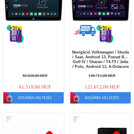
Navigáció Volkswagen / Skoda
/ Seat, Android 13, Passat B5 /
Golf IV / Sharan / T4-T5 / Jetta
/ Polo, Android 13, A-Octacore
/ 4GB RAM + 64GB ROM, 10.1
82.026,00 HUF
136.711,00 HUF
Inch - AD-BGA10004+AD-
BGRKIT445
61.519,00 HUF
121.672,00 HUF
KOSÁRBA HELYEZÉS
KOSÁRBA HELYEZÉS
-15%
-53%