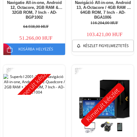
Navigatie All-in-one, Android
Navigáció All-in-one, Android
12, Octacore, 2GB RAM &
13, A-Octacore / 4GB RAM +
32GB ROM, 7 Inch - AD-
64GB ROM, 7 Inch - AD-
BGP1002
BGA1006
116.204,00 HUF
64.938,00 HUF
103.421,00 HUF
51.266,00 HUF
KÉSZLET FIGYELMEZTETÉS
KOSÁRBA HELYEZÉS
-14%
-47%
Kimerült készlet
Kimerült készlet