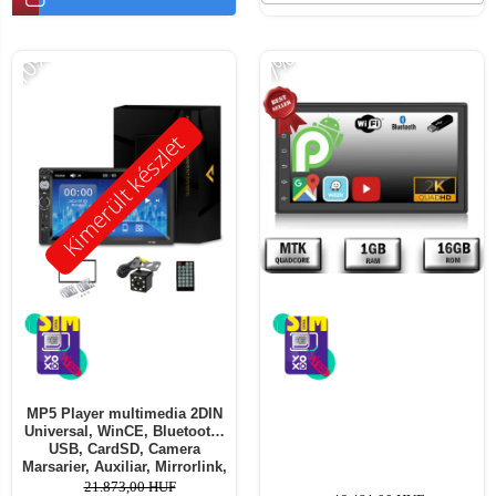
-10%
-7%
Kimerült készlet
MP5 Player multimedia 2DIN
Universal, WinCE, Bluetooth,
USB, CardSD, Camera
Marsarier, Auxiliar, Mirrorlink,
Touchscreen, - AD-BGP7010b
21.873,00 HUF