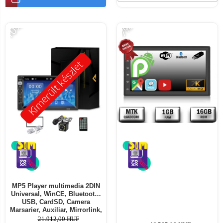
-10%
-7%
Kimerült készlet
MP5 Player multimedia 2DIN
Universal, WinCE, Bluetooth,
USB, CardSD, Camera
Marsarier, Auxiliar, Mirrorlink,
Touchscreen, - AD-BGP7010b
21.912,00 HUF