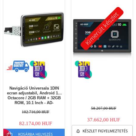
Kimerült készlet
Navigáció Universala 1DIN
ecran adjustabil, Android 12,
Octacore / 2GB RAM + 32GB
ROM, 10.1 Inch - AD-
BGE1001DIN
58.207,00 HUF
102.716,00 HUF
37.662,00 HUF
82.174,00 HUF
KÉSZLET FIGYELMEZTETÉS
KOSÁRBA HELYEZÉS