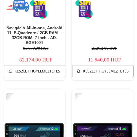
Navigáció All-in-one, Android
11, E-Quadcore / 2GB RAM +
32GB ROM, 7 Inch - AD-
BGE1004
95.870,00 HUF
21.912,00 HUF
82.174,00 HUF
11.640,00 HUF
KÉSZLET FIGYELMEZTETÉS
KÉSZLET FIGYELMEZTETÉS
-25%
-11%