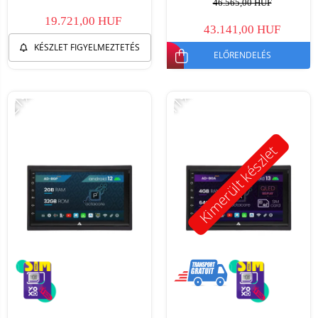
46.565,00 HUF
19.721,00 HUF
43.141,00 HUF
KÉSZLET FIGYELMEZTETÉS
ELŐRENDELÉS
-21%
-11%
Kimerült készlet