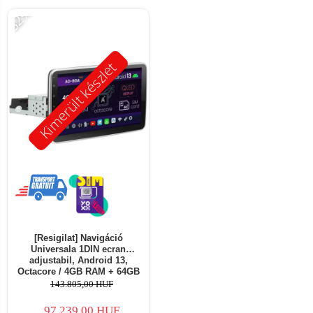
-32%
Kimerült készlet
[Resigilat] Navigáció
Universala 1DIN ecran
adjustabil, Android 13,
Octacore / 4GB RAM + 64GB
ROM, 10.1 Inch - AD-
143.805,00 HUF
BGA1001DIN - Copie
97.239,00 HUF