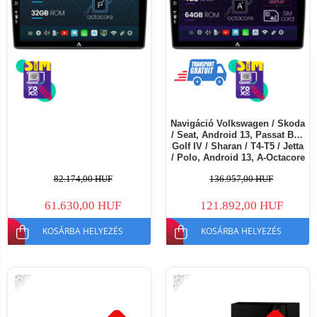
Navigáció Volkswagen / Skoda
/ Seat, Android 13, Passat B5 /
Golf IV / Sharan / T4-T5 / Jetta
/ Polo, Android 13, A-Octacore
/ 4GB RAM + 64GB ROM, 10.1
82.174,00 HUF
136.957,00 HUF
Inch - AD-BGA10004+AD-
BGRKIT445
61.630,00 HUF
121.892,00 HUF
KOSÁRBA HELYEZÉS
KOSÁRBA HELYEZÉS
-15%
-53%