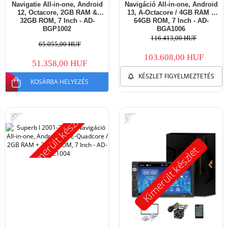
Navigatie All-in-one, Android
Navigáció All-in-one, Android
12, Octacore, 2GB RAM &
13, A-Octacore / 4GB RAM +
32GB ROM, 7 Inch - AD-
64GB ROM, 7 Inch - AD-
BGP1002
BGA1006
116.413,00 HUF
65.055,00 HUF
103.608,00 HUF
51.358,00 HUF
KÉSZLET FIGYELMEZTETÉS
KOSÁRBA HELYEZÉS
-14%
-47%
Kimerült készlet
Kimerült készlet