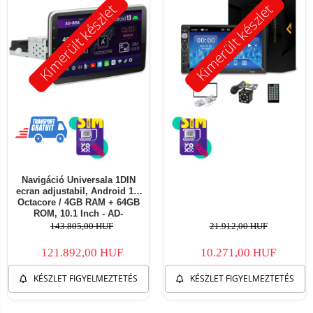
Kimerült készlet
Kimerült készlet
Navigáció Universala 1DIN
ecran adjustabil, Android 13,
Octacore / 4GB RAM + 64GB
ROM, 10.1 Inch - AD-
BGA1001DIN
143.805,00 HUF
21.912,00 HUF
121.892,00 HUF
10.271,00 HUF
KÉSZLET FIGYELMEZTETÉS
KÉSZLET FIGYELMEZTETÉS