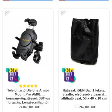
-14%
-74%
Telefontartó Ulefone Armor
Hátizsák iSEN Bag 1 fekete,
Mount Pro AM01,
vízálló, első zseb cipzárral,
kormányrögzítéssel, 360°-os
állítható csat, 50 x 40 x 10 cm
forgatás, Lengéscsillapító,
Teleszkópos rúd, Lopásgátló,
24.048,00 HUF
10.267,00 HUF
Leesésgátló