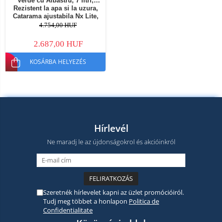
Verde cu Albastru, 7 litri,
Rezistent la apa si la uzura,
Catarama ajustabila Nx Lite,
Buzunar frontal
4.754,00 HUF
2.687,00 HUF
KOSÁRBA HELYEZÉS
Hírlevél
Ne maradj le az újdonságokrol és akcióinkról
Szeretnék hírlevelet kapni az üzlet promócióiról.
Tudj meg többet a honlapon
Politica de
Confidentialitate