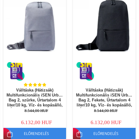
Válltáska (Hátizsák)
Válltáska (Hátizsák)
Multifunkcionális iSEN Urban
Multifunkcionális iSEN Urban
Bag 2, szürke, Űrtartalom 4
Bag 2, Fekete, Űrtartalom 4
liter/10 kg, Víz- és kopásálló,
liter/10 kg, Víz- és kopásálló,
Állítható csat, Elülső zseb
Állítható csat, Elülső zseb
8.544,00 HUF
8.544,00 HUF
6.132,00 HUF
6.132,00 HUF
ELŐRENDELÉS
ELŐRENDELÉS