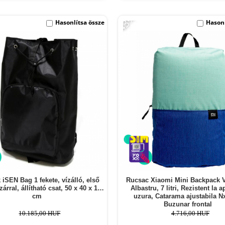
-43%
Hasonlítsa össze
Hasonl
 iSEN Bag 1 fekete, vízálló, első
Rucsac Xiaomi Mini Backpack 
árral, állítható csat, 50 x 40 x 10
Albastru, 7 litri, Rezistent la a
cm
uzura, Catarama ajustabila Nx
Buzunar frontal
10.185,00 HUF
4.716,00 HUF