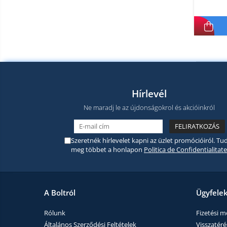
termékek
Miracast
Érintésmentes
Tartozék
hőmérők
Robotporszívók,
alkatrészek
és
Pótalkatrészek és kiegészítők
tartozékok
Telefon tartozékok
Hírlevél
Telefon alkatrészek
Ne maradj le az újdonságokrol és akcióinkról
Szeretnék hírlevelet kapni az üzlet promócióiról. Tud
meg többet a honlapon
Politica de Confidentialitate
A Boltról
Ügyfele
Rólunk
Fizetési 
Általános Szerződési Feltételek
Visszatérés