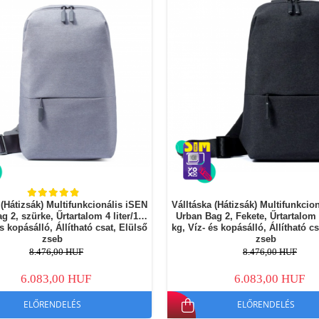
 (Hátizsák) Multifunkcionális iSEN
Válltáska (Hátizsák) Multifunkcio
g 2, szürke, Űrtartalom 4 liter/10
Urban Bag 2, Fekete, Űrtartalom 4
és kopásálló, Állítható csat, Elülső
kg, Víz- és kopásálló, Állítható cs
zseb
zseb
8.476,00 HUF
8.476,00 HUF
6.083,00 HUF
6.083,00 HUF
ELŐRENDELÉS
ELŐRENDELÉS