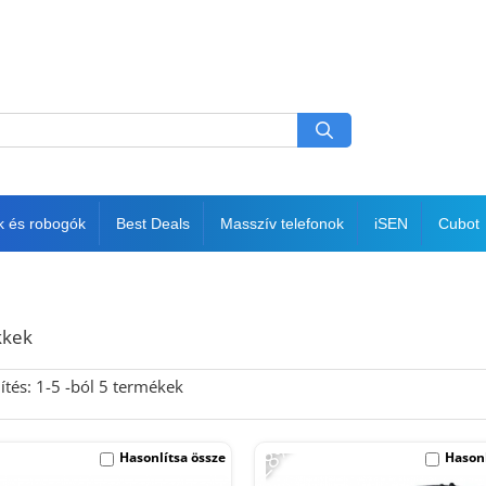
k és robogók
Best Deals
Masszív telefonok
iSEN
Cubot
kkek
ítés:
1-
5
-ból
5
termékek
-28%
Hasonlítsa össze
Hasonl