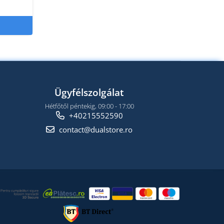
Ügyfélszolgálat
Hétfőtől péntekig, 09:00 - 17:00
+40215552590
contact@dualstore.ro