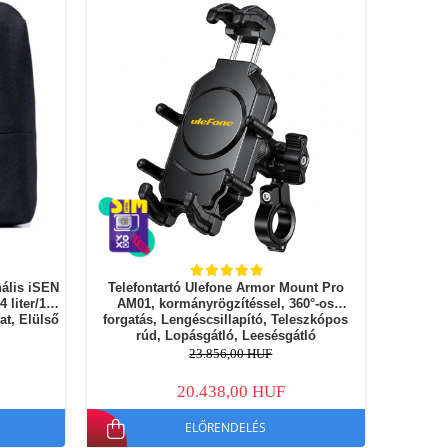
nális iSEN
Telefontartó Ulefone Armor Mount Pro
 liter/10
AM01, kormányrögzítéssel, 360°-os
at, Elülső
forgatás, Lengéscsillapító, Teleszkópos
rúd, Lopásgátló, Leesésgátló
23.856,00 HUF
20.438,00 HUF
ELŐRENDELÉS