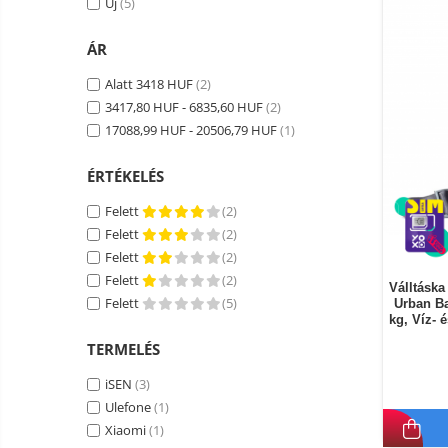
Új
(5)
Okos autó tükrök kamerával
Vezeték nélküli térfigyelő
ÁR
kamerák
Alatt 3418 HUF
(2)
Mini videokamera
3417,80 HUF - 6835,60 HUF
(2)
Térfigyelő kamera tartozékok
17088,99 HUF - 20506,79 HUF
(1)
Vezetékes fejhallgató
ÉRTÉKELÉS
Professzionális fejhallgató
Vezeték nélküli fejhallgató
Felett
(2)
Felett
(2)
Okosórák és fitnesz karkötők
Felett
(2)
Fitness karkötők
Elektromos
Felett
(2)
robogók
Válltáska
Okosóra
Felett
(5)
Urban Ba
és
Elektromos
kg, Víz- 
tartozékok
Tartozékok okosóra
bicikli
TERMELÉS
Elektromos robogók
iSEN
(3)
Robogó alkatrészek és
Ulefone
(1)
tartozékok
Xiaomi
(1)
Gadgets