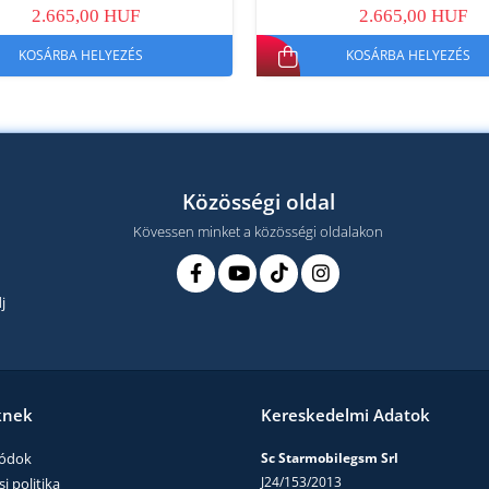
2.665,00 HUF
2.665,00 HUF
KOSÁRBA HELYEZÉS
KOSÁRBA HELYEZÉS
Közösségi oldal
Kövessen minket a közösségi oldalakon
j
knek
Kereskedelmi Adatok
módok
Sc Starmobilegsm Srl
J24/153/2013
i politika