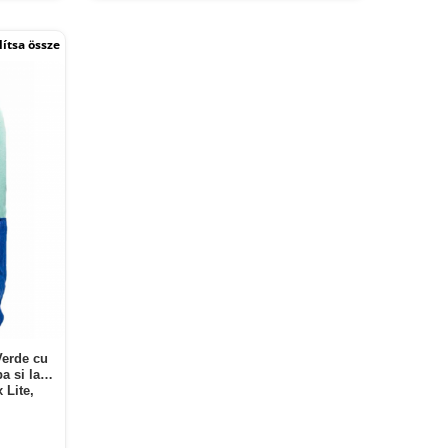
ítsa össze
Verde cu
pa si la
 Lite,