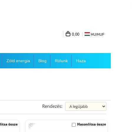
0,00
HU/
HUF
Zöld energia
Blog
Rólunk
Haza
Rendezés:
-14%
ítsa össze
Hasonlítsa össze