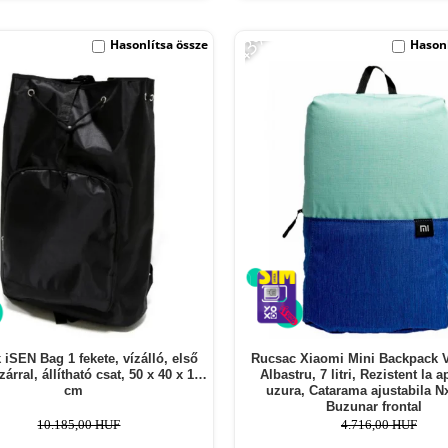
-43%
Hasonlítsa össze
Hasonl
 iSEN Bag 1 fekete, vízálló, első
Rucsac Xiaomi Mini Backpack 
árral, állítható csat, 50 x 40 x 10
Albastru, 7 litri, Rezistent la a
cm
uzura, Catarama ajustabila Nx
Buzunar frontal
10.185,00 HUF
4.716,00 HUF