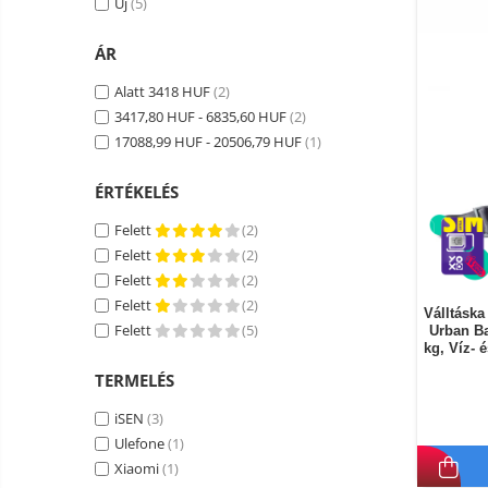
Új
(5)
Okos autó tükrök kamerával
Vezeték nélküli térfigyelő
ÁR
kamerák
Alatt 3418 HUF
(2)
Mini videokamera
3417,80 HUF - 6835,60 HUF
(2)
Térfigyelő kamera tartozékok
17088,99 HUF - 20506,79 HUF
(1)
Vezetékes fejhallgató
ÉRTÉKELÉS
Professzionális fejhallgató
Vezeték nélküli fejhallgató
Felett
(2)
Felett
(2)
Okosórák és fitnesz karkötők
Felett
(2)
Fitness karkötők
Elektromos
Felett
(2)
robogók
Válltáska
Okosóra
Felett
(5)
Urban Ba
és
Elektromos
kg, Víz- 
tartozékok
Tartozékok okosóra
bicikli
TERMELÉS
Elektromos robogók
iSEN
(3)
Robogó alkatrészek és
Ulefone
(1)
tartozékok
Xiaomi
(1)
Gadgets