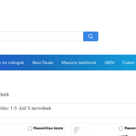
k és robogók
Best Deals
Masszív telefonok
iSEN
Cubot
kkek
ítés:
1-
5
-ból
5
termékek
-28%
Hasonlítsa össze
Hasonl