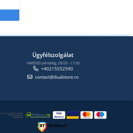
Ügyfélszolgálat
Hétfőtől péntekig, 09:00 - 17:00
+40215552590
contact@dualstore.ro