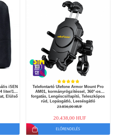
nális iSEN
Telefontartó Ulefone Armor Mount Pro
 liter/10
AM01, kormányrögzítéssel, 360°-os
at, Elülső
forgatás, Lengéscsillapító, Teleszkópos
rúd, Lopásgátló, Leesésgátló
23.856,00 HUF
20.438,00 HUF
ELŐRENDELÉS