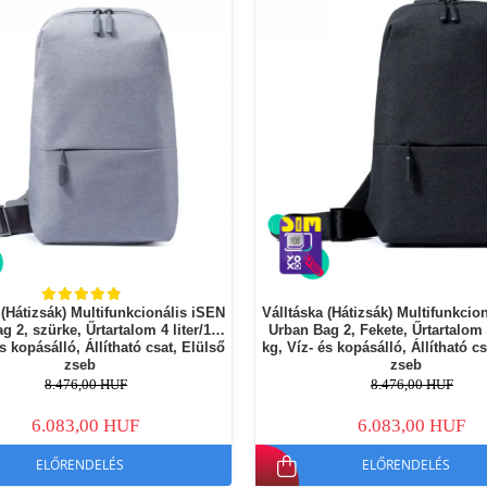
 (Hátizsák) Multifunkcionális iSEN
Válltáska (Hátizsák) Multifunkcio
g 2, szürke, Űrtartalom 4 liter/10
Urban Bag 2, Fekete, Űrtartalom 4
és kopásálló, Állítható csat, Elülső
kg, Víz- és kopásálló, Állítható cs
zseb
zseb
8.476,00 HUF
8.476,00 HUF
6.083,00 HUF
6.083,00 HUF
ELŐRENDELÉS
ELŐRENDELÉS