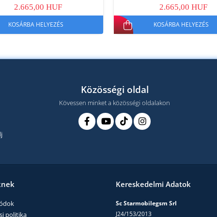
2.665,00 HUF
2.665,00 HUF
KOSÁRBA HELYEZÉS
KOSÁRBA HELYEZÉS
Közösségi oldal
Kövessen minket a közösségi oldalakon
j
knek
Kereskedelmi Adatok
módok
Sc Starmobilegsm Srl
J24/153/2013
i politika