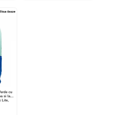
ítsa össze
Verde cu
pa si la
 Lite,