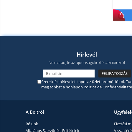
termékek
Miracast
Érintésmentes
Tartozék
hőmérők
Robotporszívók,
alkatrészek
és
Pótalkatrészek és kiegészítők
tartozékok
Telefon tartozékok
Hírlevél
Telefon alkatrészek
Ne maradj le az újdonságokrol és akcióinkról
Szeretnék hírlevelet kapni az üzlet promócióiról. Tud
meg többet a honlapon
Politica de Confidentialitate
A Boltról
Ügyfele
Rólunk
Fizetési 
Általános Szerződési Feltételek
Visszatérés