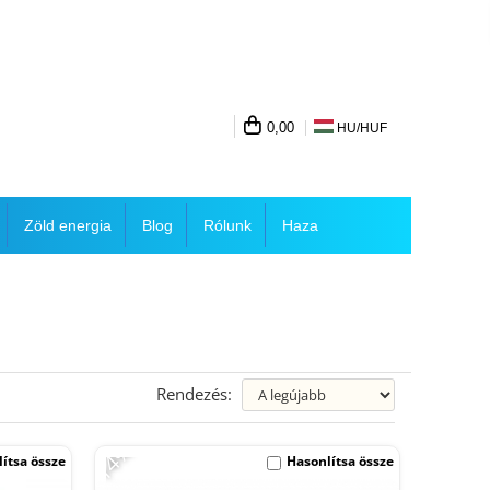
0,00
HU/
HUF
Zöld energia
Blog
Rólunk
Haza
Rendezés:
-14%
ítsa össze
Hasonlítsa össze