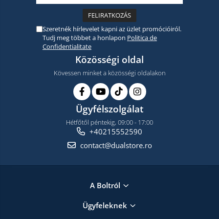
Szeretnék hírlevelet kapni az üzlet promócióiról.
Tudj meg többet a honlapon
Politica de
Confidentialitate
Közösségi oldal
Kövessen minket a közösségi oldalakon
Ügyfélszolgálat
Hétfőtől péntekig, 09:00 - 17:00
+40215552590
contact@dualstore.ro
A Boltról
Ügyfeleknek