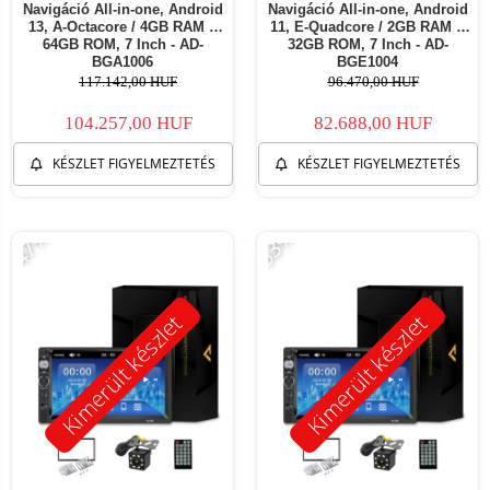
Navigáció All-in-one, Android
Navigáció All-in-one, Android
13, A-Octacore / 4GB RAM +
11, E-Quadcore / 2GB RAM +
64GB ROM, 7 Inch - AD-
32GB ROM, 7 Inch - AD-
BGA1006
BGE1004
117.142,00 HUF
96.470,00 HUF
104.257,00 HUF
82.688,00 HUF
KÉSZLET FIGYELMEZTETÉS
KÉSZLET FIGYELMEZTETÉS
-47%
-53%
Kimerült készlet
Kimerült készlet