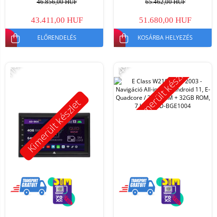
46.856,00 HUF
65.462,00 HUF
43.411,00 HUF
51.680,00 HUF
ELŐRENDELÉS
KOSÁRBA HELYEZÉS
-11%
-14%
Kimerült készlet
Kimerült készlet