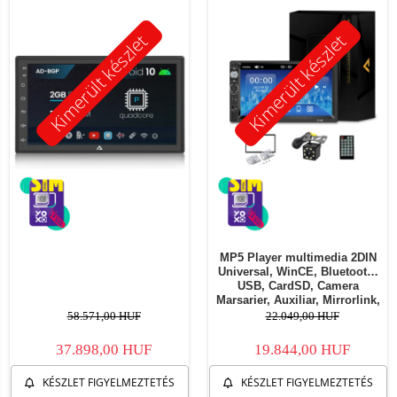
Kimerült készlet
Kimerült készlet
MP5 Player multimedia 2DIN
Universal, WinCE, Bluetooth,
USB, CardSD, Camera
Marsarier, Auxiliar, Mirrorlink,
Touchscreen, - AD-BGP7010b
58.571,00 HUF
22.049,00 HUF
37.898,00 HUF
19.844,00 HUF
KÉSZLET FIGYELMEZTETÉS
KÉSZLET FIGYELMEZTETÉS