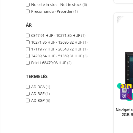
Nu este in stoc - Not in stock
(6)
Smart Home
Precomanda - Preorder
(1)
-21%
Személyi ápolási termékek
Gadgets tartozék
ÁR
Kamerás drónok
6847,91 HUF - 10271,86 HUF
(1)
10271,86 HUF - 13695,82 HUF
(1)
Külső akkumulátor
17119,77 HUF - 20543,72 HUF
(1)
Az autó tartozékai
34239,54 HUF - 51359,31 HUF
(3)
Lifestyle
Felett 68479,08 HUF
(2)
Hordozható hangszórók
TERMELÉS
Vonalkód olvasók
AD-BGA
(1)
Hordozható elektromos
AD-BGE
(1)
állomások és napelemek
AD-BGP
(6)
Napelemek
Elektromos járműtöltő
Navigatie
2GB R
állomások
Android médialejátszó
TV Box
Újrazárt