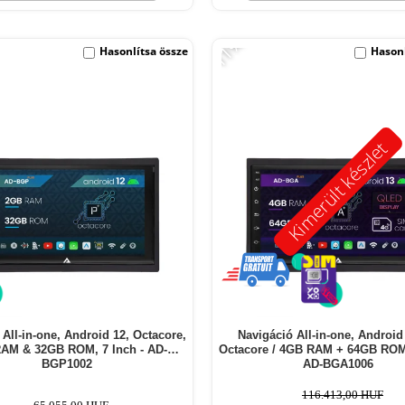
-11%
Hasonlítsa össze
Hasonl
Kimerült készlet
 All-in-one, Android 12, Octacore,
Navigáció All-in-one, Android 
AM & 32GB ROM, 7 Inch - AD-
Octacore / 4GB RAM + 64GB ROM,
BGP1002
AD-BGA1006
116.413,00 HUF