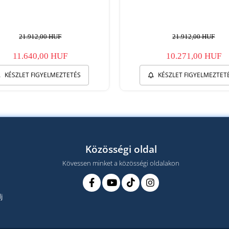
21.912,00 HUF
21.912,00 HUF
11.640,00 HUF
10.271,00 HUF
KÉSZLET FIGYELMEZTETÉS
KÉSZLET FIGYELMEZTET
Közösségi oldal
Kövessen minket a közösségi oldalakon
j