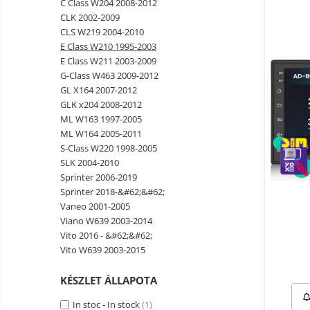
C Class W204 2008-2012
Okos autó tükrök kamerával
CLK 2002-2009
Vezeték nélküli térfigyelő
CLS W219 2004-2010
kamerák
E Class W210 1995-2003
Mini videokamera
E Class W211 2003-2009
G-Class W463 2009-2012
Térfigyelő kamera tartozékok
GL X164 2007-2012
Vezetékes fejhallgató
GLK x204 2008-2012
ML W163 1997-2005
Professzionális fejhallgató
ML W164 2005-2011
Vezeték nélküli fejhallgató
S-Class W220 1998-2005
SLK 2004-2010
Okosórák és fitnesz karkötők
Sprinter 2006-2019
Fitness karkötők
Elektromos
Sprinter 2018-&#62;&#62;
robogók
Vaneo 2001-2005
Okosóra
és
Elektromos
Viano W639 2003-2014
tartozékok
Tartozékok okosóra
bicikli
Vito 2016 - &#62;&#62;
Elektromos robogók
Vito W639 2003-2015
Robogó alkatrészek és
KÉSZLET ÁLLAPOTA
tartozékok
In stoc - In stock
(1)
Gadgets