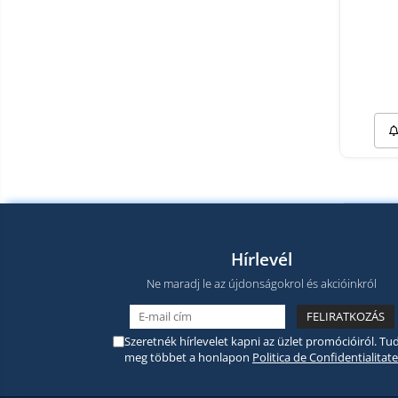
Hírlevél
Ne maradj le az újdonságokrol és akcióinkról
Szeretnék hírlevelet kapni az üzlet promócióiról. Tud
meg többet a honlapon
Politica de Confidentialitate