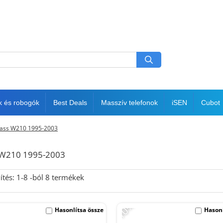
k és robogók
Best Deals
Masszív telefonok
iSEN
Cubot
lass W210 1995-2003
s W210 1995-2003
ítés:
1-
8
-ból
8
termékek
-10%
Hasonlítsa össze
Hasonl