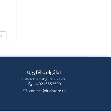
ÉS
Ügyfélszolgálat
Hétfőtől péntekig, 09:00 - 17:00
+40215552590
contact@dualstore.ro