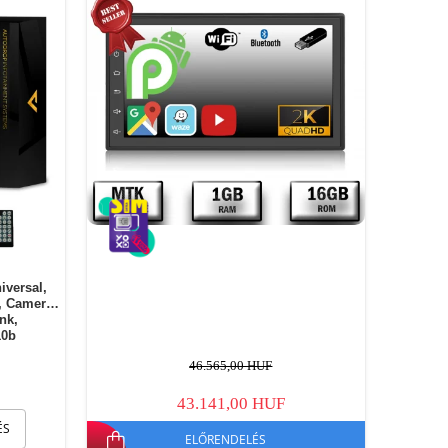
iversal,
, Camera
ink,
10b
46.565,00 HUF
43.141,00 HUF
ÉS
ELŐRENDELÉS