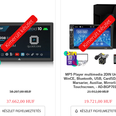
Kimerült készlet
Kimerült készlet
MP5 Player multimedia 2DIN Un
WinCE, Bluetooth, USB, CardSD
Marsarier, Auxiliar, Mirrorl
Touchscreen, - AD-BGP70
58.207,00 HUF
21.912,00 HUF
37.662,00 HUF
19.721,00 HUF
KÉSZLET FIGYELMEZTETÉS
KÉSZLET FIGYELMEZTET