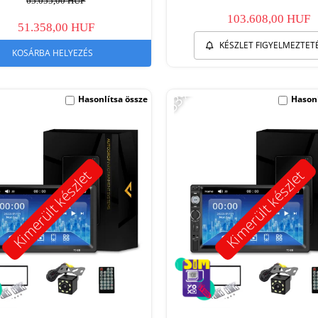
65.055,00 HUF
103.608,00 HUF
51.358,00 HUF
KÉSZLET FIGYELMEZTET
KOSÁRBA HELYEZÉS
-53%
Hasonlítsa össze
Hasonl
Kimerült készlet
Kimerült készlet