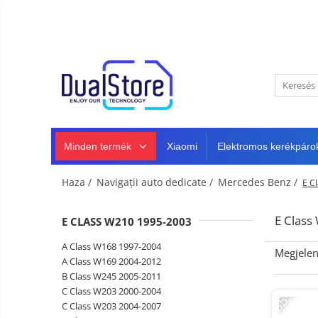
Újdonság
Best Deals
Minden termék
Mobiltelefonok
Minden (okos és klasszikus)
Telefongyártók
Masszív telefonok
Minden termék
Xiaomi
Elektromos kerékpáro
5G telefonok
Klasszikus telefonok
Haza /
Navigații auto dedicate /
Mercedes Benz /
E C
Tablet PC, mini PC és laptopok
Tablet PC
Intelligens
E Clas
E CLASS W210 1995-2003
TV és
Laptopok
projektorok
Autó-,
A Class W168 1997-2004
Megjelen
Mini PC
otthon-
A Class W169 2004-2012
és
B Class W245 2005-2011
Fejhallgató
Tartozék
sportkamerák
-35%
C Class W203 2000-2004
Autó DVR kamera
C Class W203 2004-2007