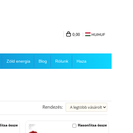
0,00
HU/
HUF
Zöld energia
Blog
Rólunk
Haza
Rendezés:
-7%
ítsa össze
Hasonlítsa össze