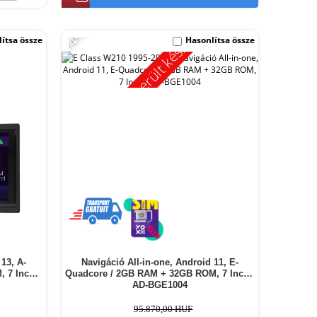
-14%
Kimerült készlet
ítsa össze
Hasonlítsa össze
13, A-
Navigáció All-in-one, Android 11, E-
 7 Inch -
Quadcore / 2GB RAM + 32GB ROM, 7 Inch -
AD-BGE1004
95.870,00 HUF