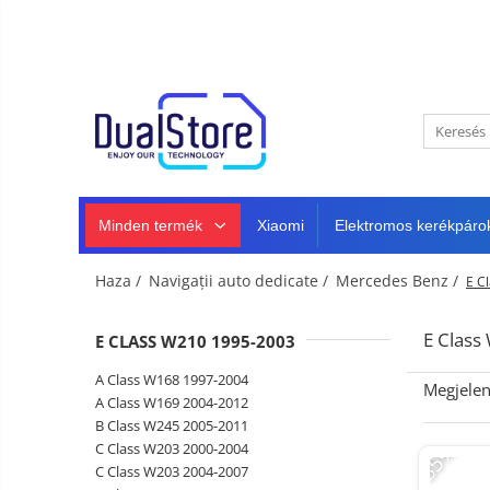
Újdonság
Best Deals
Minden termék
Mobiltelefonok
Minden (okos és klasszikus)
Telefongyártók
Masszív telefonok
Minden termék
Xiaomi
Elektromos kerékpáro
5G telefonok
Klasszikus telefonok
Haza /
Navigații auto dedicate /
Mercedes Benz /
E C
Tablet PC, mini PC és laptopok
Tablet PC
Intelligens
E Clas
E CLASS W210 1995-2003
TV és
Laptopok
projektorok
Autó-,
A Class W168 1997-2004
Megjelen
Mini PC
otthon-
A Class W169 2004-2012
és
B Class W245 2005-2011
Fejhallgató
Tartozék
sportkamerák
-35%
C Class W203 2000-2004
Autó DVR kamera
C Class W203 2004-2007