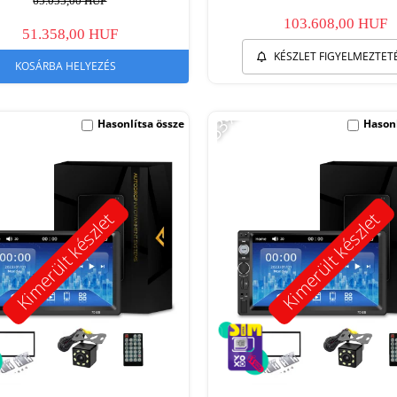
65.055,00 HUF
103.608,00 HUF
51.358,00 HUF
KÉSZLET FIGYELMEZTET
KOSÁRBA HELYEZÉS
-53%
Hasonlítsa össze
Hasonl
Kimerült készlet
Kimerült készlet