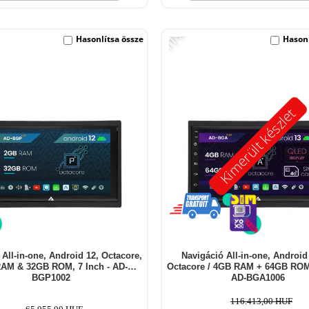
-11%
Hasonlítsa össze
Hasonl
Kimerült készlet
 All-in-one, Android 12, Octacore,
Navigáció All-in-one, Android 
AM & 32GB ROM, 7 Inch - AD-
Octacore / 4GB RAM + 64GB ROM,
BGP1002
AD-BGA1006
116.413,00 HUF