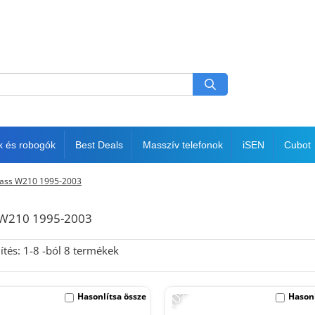
k és robogók
Best Deals
Masszív telefonok
iSEN
Cubot
lass W210 1995-2003
s W210 1995-2003
ítés:
1-
8
-ból
8
termékek
-10%
Hasonlítsa össze
Hasonl