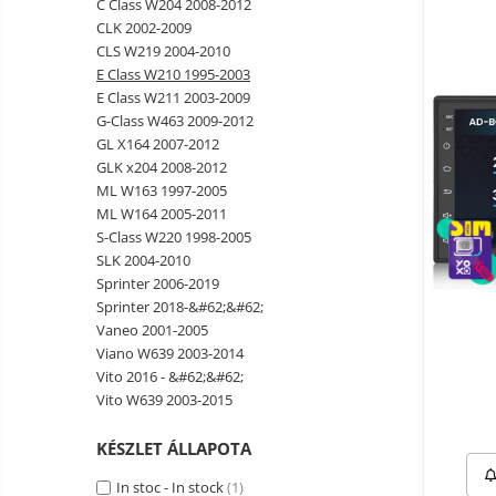
C Class W204 2008-2012
Okos autó tükrök kamerával
CLK 2002-2009
Vezeték nélküli térfigyelő
CLS W219 2004-2010
kamerák
E Class W210 1995-2003
Mini videokamera
E Class W211 2003-2009
G-Class W463 2009-2012
Térfigyelő kamera tartozékok
GL X164 2007-2012
Vezetékes fejhallgató
GLK x204 2008-2012
ML W163 1997-2005
Professzionális fejhallgató
ML W164 2005-2011
Vezeték nélküli fejhallgató
S-Class W220 1998-2005
SLK 2004-2010
Okosórák és fitnesz karkötők
Sprinter 2006-2019
Fitness karkötők
Elektromos
Sprinter 2018-&#62;&#62;
robogók
Vaneo 2001-2005
Okosóra
és
Elektromos
Viano W639 2003-2014
tartozékok
Tartozékok okosóra
bicikli
Vito 2016 - &#62;&#62;
Elektromos robogók
Vito W639 2003-2015
Robogó alkatrészek és
KÉSZLET ÁLLAPOTA
tartozékok
In stoc - In stock
(1)
Gadgets