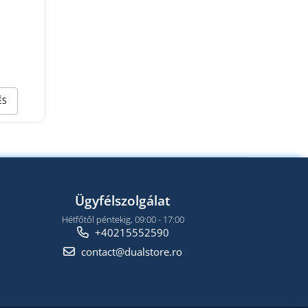
ÉS
Ügyfélszolgálat
Hétfőtől péntekig, 09:00 - 17:00
+40215552590
contact@dualstore.ro