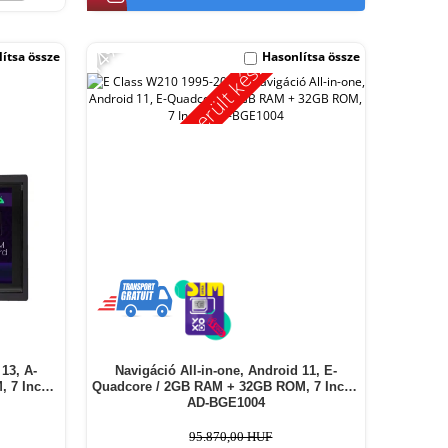
-14%
Kimerült készlet
ítsa össze
Hasonlítsa össze
13, A-
Navigáció All-in-one, Android 11, E-
 7 Inch -
Quadcore / 2GB RAM + 32GB ROM, 7 Inch -
AD-BGE1004
95.870,00 HUF