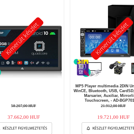
Kimerült készlet
Kimerült készlet
MP5 Player multimedia 2DIN Un
WinCE, Bluetooth, USB, CardSD
Marsarier, Auxiliar, Mirrorl
Touchscreen, - AD-BGP70
58.207,00 HUF
21.912,00 HUF
37.662,00 HUF
19.721,00 HUF
KÉSZLET FIGYELMEZTETÉS
KÉSZLET FIGYELMEZTET