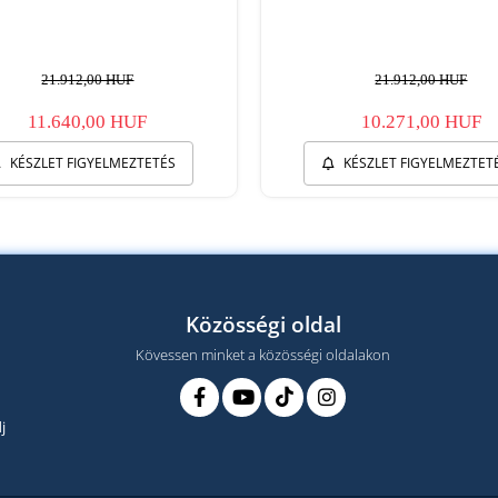
21.912,00 HUF
21.912,00 HUF
11.640,00 HUF
10.271,00 HUF
KÉSZLET FIGYELMEZTETÉS
KÉSZLET FIGYELMEZTET
Közösségi oldal
Kövessen minket a közösségi oldalakon
j