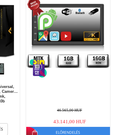
iversal,
, Camera
ink,
10b
46.565,00 HUF
43.141,00 HUF
ÉS
ELŐRENDELÉS