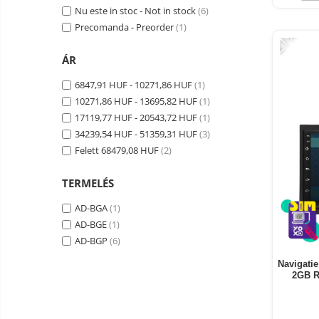
Nu este in stoc - Not in stock
(6)
Smart Home
Precomanda - Preorder
(1)
-21%
Személyi ápolási termékek
Gadgets tartozék
ÁR
Kamerás drónok
6847,91 HUF - 10271,86 HUF
(1)
10271,86 HUF - 13695,82 HUF
(1)
Külső akkumulátor
17119,77 HUF - 20543,72 HUF
(1)
Az autó tartozékai
34239,54 HUF - 51359,31 HUF
(3)
Lifestyle
Felett 68479,08 HUF
(2)
Hordozható hangszórók
TERMELÉS
Vonalkód olvasók
AD-BGA
(1)
Hordozható elektromos
AD-BGE
(1)
állomások és napelemek
AD-BGP
(6)
Napelemek
Elektromos járműtöltő
Navigatie
2GB R
állomások
Android médialejátszó
TV Box
Újrazárt