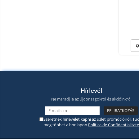
Hírlevél
Ne maradj le az újdonságokrol és akcióinkról
Szeretnék hírlevelet kapni az üzlet promócióiról. Tud
meg többet a honlapon
Politica de Confidentialitate