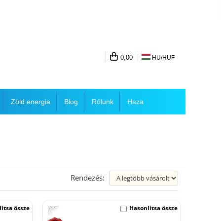
0,00
HU/
HUF
Zöld energia
Blog
Rólunk
Haza
Rendezés:
-7%
ítsa össze
Hasonlítsa össze