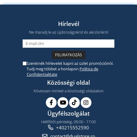
Hírlevél
Ne maradj le az újdonságokrol és akcióinkról
Szeretnék hírlevelet kapni az üzlet promócióiról.
Tudj meg többet a honlapon
Politica de
Confidentialitate
Közösségi oldal
Kövessen minket a közösségi oldalakon
Ügyfélszolgálat
Hétfőtől péntekig, 09:00 - 17:00
+40215552590
contact@dualstore.ro