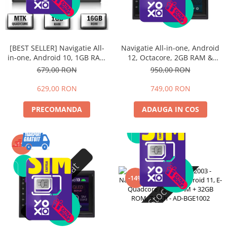
[BEST SELLER] Navigatie All-
Navigatie All-in-one, Android
in-one, Android 10, 1GB RAM
12, Octacore, 2GB RAM &
& 16GB Memorie, 7Inch - AD-
32GB ROM, 7 Inch - AD-
679,00 RON
950,00 RON
BGP1001
BGP1002
629,00 RON
749,00 RON
PRECOMANDA
ADAUGA IN COS
-11%
Stoc epuizat
Stoc epuizat
-14%