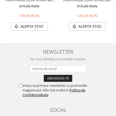
WinCE, Bluetooth, USB,
WinCE, Bluetooth, USB,
319,00 RON
319,00 RON
CardSD, Camera Marsarier,
CardSD, Camera Marsarier,
Auxiliar, Mirrorlink,
Auxiliar, Mirrorlink,
169,00 RON
149,00 RON
Touchscreen, - AD-BGP7010b -
Touchscreen, - AD-BGP7010b -
Copie
Copie
ALERTA STOC
ALERTA STOC
NEWSLETTER
Nu rata ofertele si promotiile noastre
Vreau sa primesc newsletter cu promotiile
magazinului. Afla mai multe in
Politica de
Confidentialitate
SOCIAL