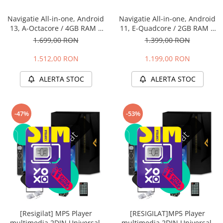
Navigatie All-in-one, Android
Navigatie All-in-one, Android
13, A-Octacore / 4GB RAM +
11, E-Quadcore / 2GB RAM +
64GB ROM, 7 Inch - AD-
32GB ROM, 7 Inch - AD-
1.699,00 RON
1.399,00 RON
BGA1004
BGE1002
1.512,00 RON
1.199,00 RON
ALERTA STOC
ALERTA STOC
-47%
-53%
Stoc epuizat
Stoc epuizat
[Resigilat] MP5 Player
[RESIGILAT]MP5 Player
multimedia 2DIN Universal,
multimedia 2DIN Universal,